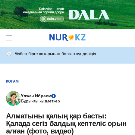
Бізбен бірге қатарынан болған күндеріңіз
ҚОҒАМ
Ұлжан Ибраим
Бұрынғы қызметкер
Алматыны қалың қар басты:
Қалада сегіз балдық кептеліс орын
алған (фото, видео)