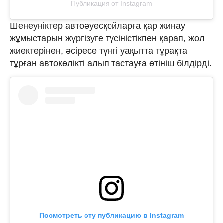
Публикация от Instagram
Шенеуніктер автоәуесқойларға қар жинау
жұмыстарын жүргізуге түсіністікпен қарап, жол
жиектерінен, әсіресе түнгі уақытта тұрақта
тұрған автокөлікті алып тастауға өтініш білдірді.
Посмотреть эту публикацию в Instagram