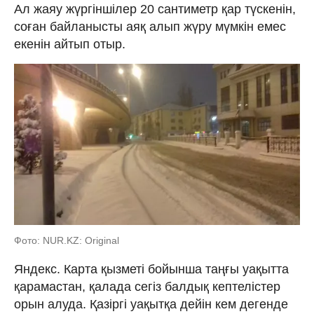
Ал жаяу жүргіншілер 20 сантиметр қар түскенін,
соған байланысты аяқ алып жүру мүмкін емес
екенін айтып отыр.
Фото: NUR.KZ: Original
Яндекс. Карта қызметі бойынша таңғы уақытта
қарамастан, қалада сегіз балдық кептелістер
орын алуда. Қазіргі уақытқа дейін кем дегенде