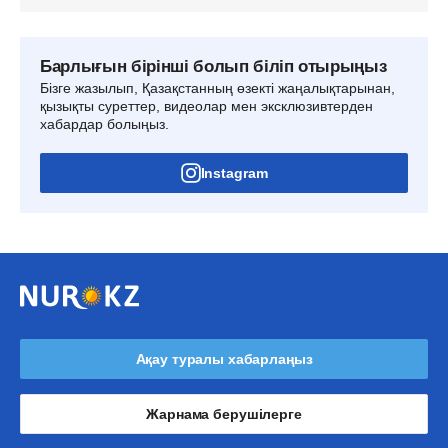
Барлығын бірінші болып біліп отырыңыз
Бізге жазылып, Қазақстанның өзекті жаңалықтарынан,
қызықты суреттер, видеолар мен эксклюзивтерден
хабардар болыңыз.
Instagram
Ақау туралы хабарлаңыз
Жарнама берушілерге