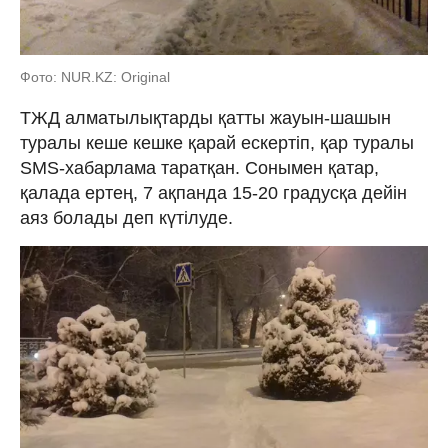
Фото: NUR.KZ: Original
ТЖД алматылықтарды қатты жауын-шашын
туралы кеше кешке қарай ескертіп, қар туралы
SMS-хабарлама таратқан. Сонымен қатар,
қалада ертең, 7 ақпанда 15-20 градусқа дейін
аяз болады деп күтілуде.