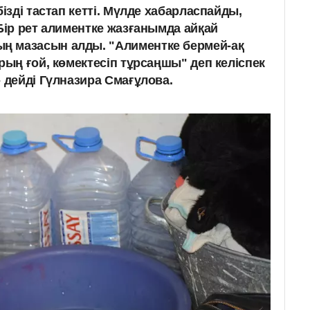
бізді тастап кетті. Мүлде хабарласпайды,
Бір рет алиментке жазғанымда айқай
 мазасын алды. "Алиментке бермей-ақ
рың ғой, көмектесіп тұрсаңшы" деп келіспек
 дейді Гүлназира Смағұлова.