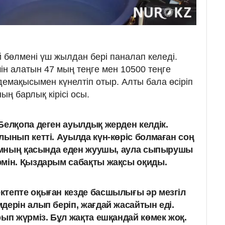
й бөлмені үш жылдан бері паналап келеді.
ін алатын 47 мың теңге мен 10500 теңге
мақысымен күнелтіп отыр. Алты бала өсіріп
ң барлық кірісі осы.
Белқопа деген ауылдық жерден келдік.
лынып кетті. Ауылда күн-көріс болмаған соң
намның қасында еден жуушы, аула сыпырушы
рмін. Қыздарым сабақты жақсы оқиды.
ктепте оқыған кезде басшылығы әр мезгіл
дерін алып беріп, жағдай жасайтын еді.
рып жүрміз. Бұл жақта ешқандай көмек жоқ.