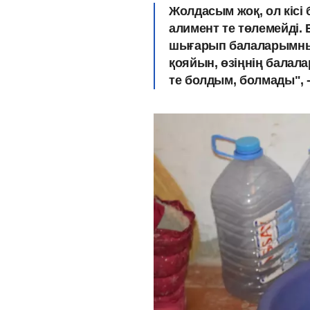
Жолдасым жоқ, ол кісі 
алимент те төлемейді. 
шығарып балаларымның
қояйын, өзіңнің балала
те болдым, болмады", -