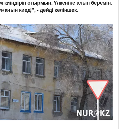
 киіндіріп отырмын. Үлкеніне алып беремін.
лғанын киеді", - дейді келіншек.