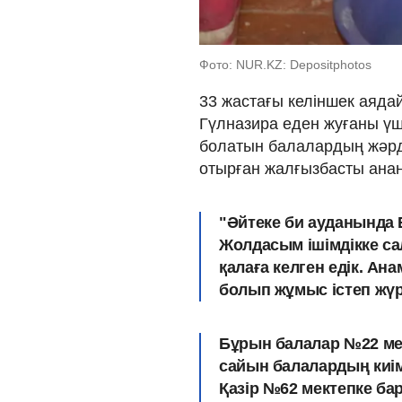
Фото: NUR.KZ: Depositphotos
33 жастағы келіншек аяда
Гүлназира еден жуғаны үш
болатын балалардың жәрде
отырған жалғызбасты ананы
"Әйтеке би ауданында 
Жолдасым ішімдікке са
қалаға келген едік. А
болып жұмыс істеп жү
Бұрын балалар №22 ме
сайын балалардың киім
Қазір №62 мектепке ба