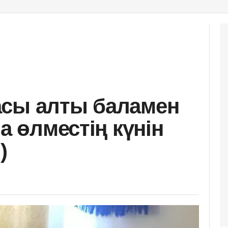
асы алты баламен
на өлместің күнін
)