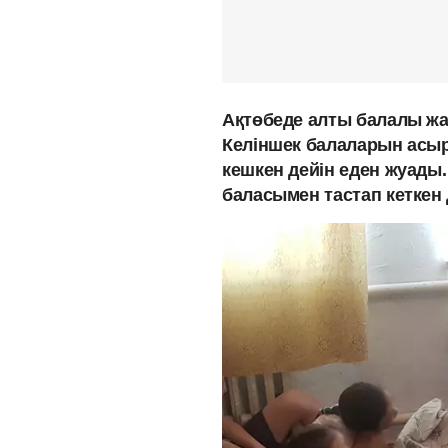
Ақтөбеде алты балалы жал
Келіншек балаларын асыра
кешкен дейін еден жуады
баласымен тастап кеткен