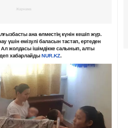
ғызбасты ана өлместің күнін кешіп жүр.
у үшін емізулі баласын тастап, ертеден
. Ал жолдасы ішімдікке салынып, алты
 деп хабарлайды
NUR.KZ
.