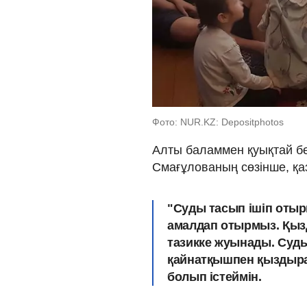
Фото: NUR.KZ: Depositphotos
Алты баламмен қуықтай б
Смағұлованың сөзінше, қазі
"Суды тасып ішіп оты
амалдап отырмыз. Қызд
тазикке жуынады. Суды 
қайнатқышпен қыздыра
болып істеймін.