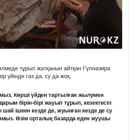
өлмеде тұрып жатқанын айтқан Гүлназира
р үйінде газ да, су да жоқ.
рмыз. Көрші үйден тартылған жылумен
арым бірін-бірі жауып тұрып, кезектесіп
шай ішкен кезде де, жуынған кезде де су
мыз. Өзім орталық базарда еден жуушы