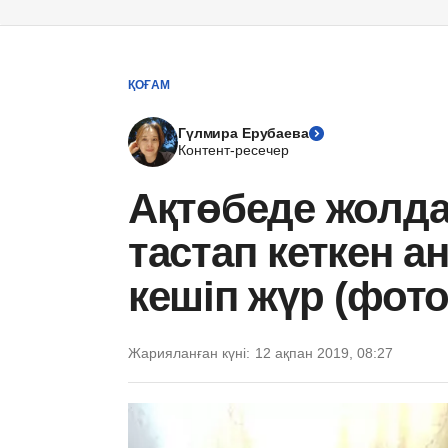
ҚОҒАМ
Гүлмира Ерубаева
Контент-ресечер
Ақтөбеде жолд
тастап кеткен а
кешіп жүр (фото
Жарияланған күні:
12 ақпан 2019, 08:27