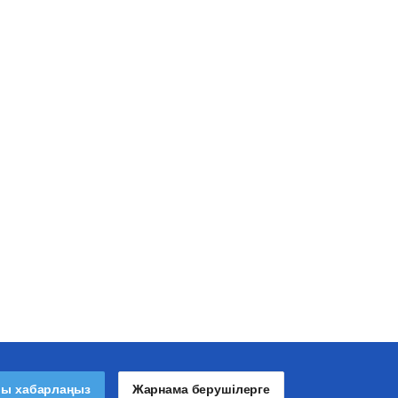
лы хабарлаңыз
Жарнама берушілерге