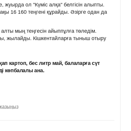
 жуырда ол "Күміс алқа" белгісін алыпты.
қы 16 160 теңгені құрайды. Әзірге одан да
лты мың теңгесін айыппұлға төледім.
ы, жылайды. Кішкентайларға тыныш отыру
қап картоп, бес литр май, балаларға сүт
еді көпбалалы ана.
 жазыңыз