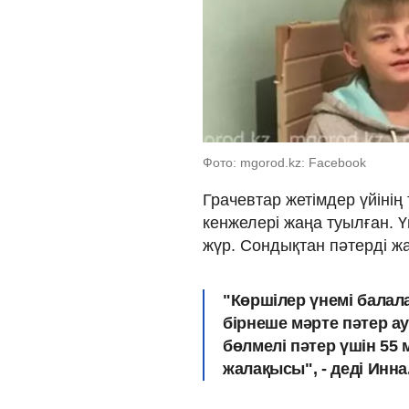
Фото: mgorod.kz: Facebook
Грачевтар жетімдер үйінің
кенжелері жаңа туылған. Ү
жүр. Сондықтан пәтерді ж
"Көршілер үнемі бала
бірнеше мәрте пәтер а
бөлмелі пәтер үшін 55 
жалақысы", - деді Инна