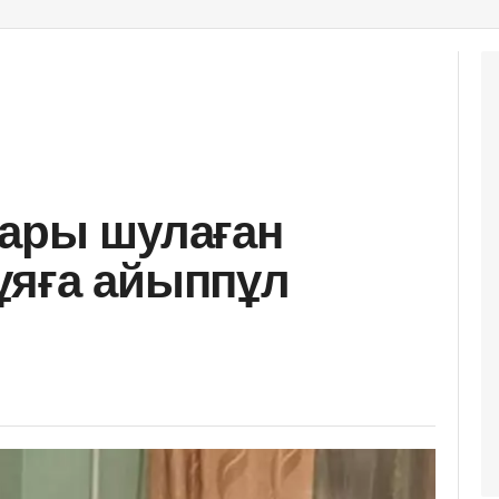
лары шулаған
ұяға айыппұл