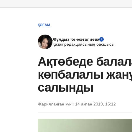
ҚОҒАМ
Жұлдыз Кенжегалиева
Қазақ редакциясының басшысы
Ақтөбеде бала
көпбалалы жан
салынды
Жарияланған күні:
14 ақпан 2019, 15:12