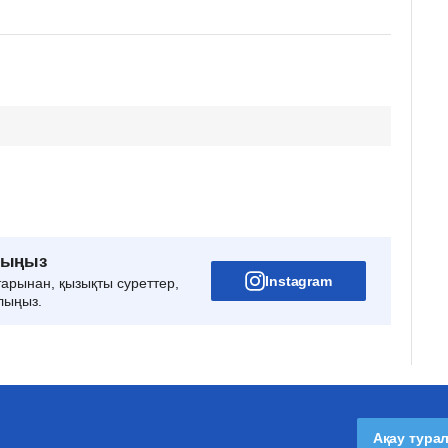
рыңыз
Instagram
тарынан, қызықты суреттер,
лыңыз.
Ақау тура