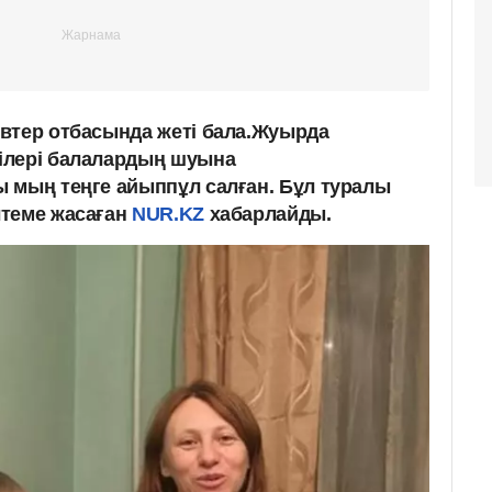
втер отбасында жеті бала.Жуырда
ілері балалардың шуына
 мың теңге айыппұл салған. Бұл туралы
лтеме жасаған
NUR.KZ
хабарлайды.