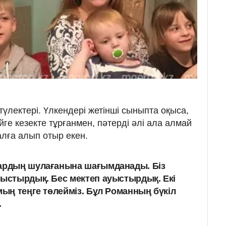
 түлектері. Үлкендері жетінші сыныпта оқыса,
йге кезекте тұрғанмен, пәтерді әлі ала алмай
алға алып отыр екен.
лардың шулағанына шағымданады. Біз
уыстырдық. Бес мектеп ауыстырдық. Екі
мың теңге төлейміз. Бұл Романның бүкіл
.