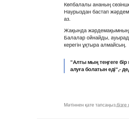
Көпбалалы ананың сөзінше,
Наурыздан бастап жәрдема
аз.
Жақында жәрдемақымның а
Балалар ойнайды, ауырад
керегін ұқтыра алмайсың.
"Алты мың теңгеге бір 
алуға болатын еді",- д
Мәтіннен қате тапсаңыз,
бізге