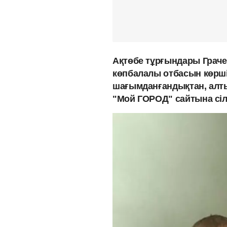
Ақтөбе тұрғындары Граче
көпбалалы отбасын көрш
шағымданғандықтан, алты
"Мой ГОРОД" сайтына сі