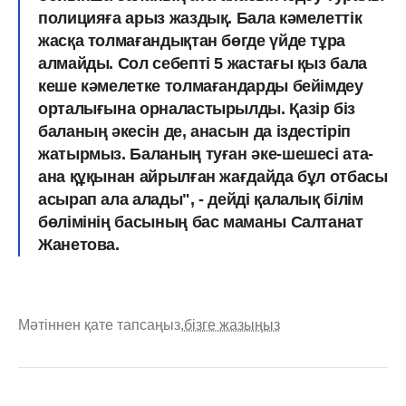
полицияға арыз жаздық. Бала кәмелеттік
жасқа толмағандықтан бөгде үйде тұра
алмайды. Сол себепті 5 жастағы қыз бала
кеше кәмелетке толмағандарды бейімдеу
орталығына орналастырылды. Қазір біз
баланың әкесін де, анасын да іздестіріп
жатырмыз. Баланың туған әке-шешесі ата-
ана құқынан айрылған жағдайда бұл отбасы
асырап ала алады", - дейді қалалық білім
бөлімінің басының бас маманы Салтанат
Жанетова.
Мәтіннен қате тапсаңыз,
бізге жазыңыз