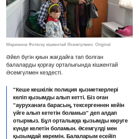
Марианна Фотеску кішкентай Әсемгүлмен: Original
Әйел бүгін қиын жағдайға тап болған
балаларды қорғау орталығында кішкентай
Әсемгүлмен кездесті.
"Кеше кешкілік полиция қызметкерлері
келіп қызымды алып кетті. Біз оған
"ауруханаға барасың, тексергеннен кейін
үйге алып кететін боламыз" деп алдап
отырмыз. Бұл орталыққа қызымды көруге
күнде келетін боламын. Әсемгүлді мен
қызымдай көремін. Балаларым есейіп