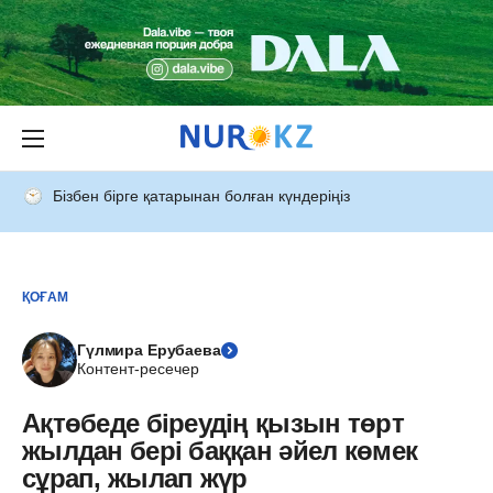
Бізбен бірге қатарынан болған күндеріңіз
ҚОҒАМ
Гүлмира Ерубаева
Контент-ресечер
Ақтөбеде біреудің қызын төрт
жылдан бері баққан әйел көмек
сұрап, жылап жүр