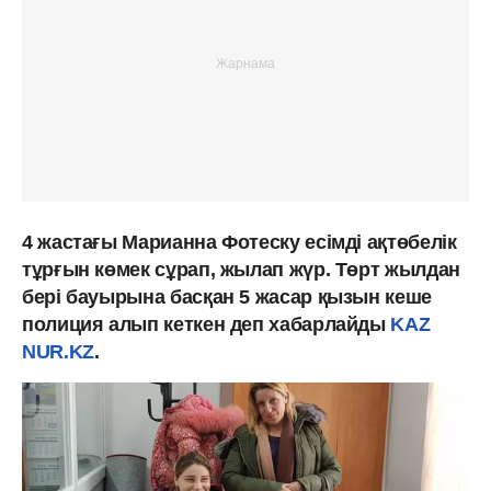
4 жастағы Марианна Фотеску есімді ақтөбелік
тұрғын көмек сұрап, жылап жүр. Төрт жылдан
бері бауырына басқан 5 жасар қызын кеше
полиция алып кеткен деп хабарлайды
KAZ
NUR.KZ
.