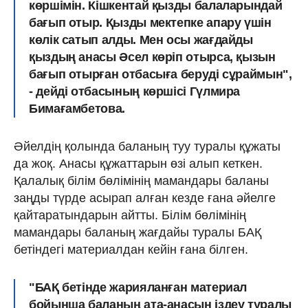
көршімін. Кішкентай қызды балаларындай
бағып отыр. Қызды мектепке апару үшін
көлік сатып алды. Мен осы жағдайды
қыздың анасы Әсел көріп отырса, қызын
бағып отырған отбасыға беруді сұраймын",
- дейді отбасының көршісі Гүлмира
Бимағамбетова.
Әйелдің қолында баланың туу туралы құжаты
да жоқ. Анасы құжаттарын өзі алып кеткен.
Қалалық білім бөлімінің мамандары баланы
заңды түрде асырап алған кезде ғана әйелге
қайтаратындарын айтты. Білім бөлімінің
мамандары баланың жағдайы туралы БАҚ
бетіндегі материалдан кейін ғана білген.
"БАҚ бетінде жарияланған материал
бойынша баланың ата-анасын іздеу туралы