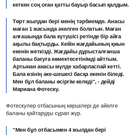
кеткен соң оған қатты бауыр басып қалдым.
Төрт жылдан бері менің тәрбиемде. Анасы
маған 1 жасында әкелген болатын. Маған
алғашында бала күтушісі ретінде бір айға
ақылы бақтырды. Кейін жағдайының қиын
екенін жеткізді. Жағдайы дұрысталғанша
баланы бағуға көмектесетінімді айттым.
Артынан анасы мүлде хабарласпай кетті.
Бала өзінің әке-шешесі басқа екенін біледі.
Мен бұл баланы өсіргім келеді", - дейді
Мариана Фотеску.
Фотескулер отбасының көршілері де әйелге
баланы қайтаруды сұрап жүр.
"Мен бұл отбасымен 4 жылдан бері