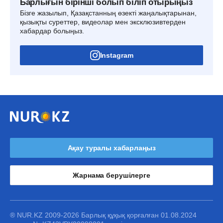
Барлығын бірінші болып біліп отырыңыз
Бізге жазылып, Қазақстанның өзекті жаңалықтарынан,
қызықты суреттер, видеолар мен эксклюзивтерден
хабардар болыңыз.
Instagram
Ақау туралы хабарлаңыз
Жарнама берушілерге
® NUR.KZ 2009-2026 Барлық құқық қорғалған 01.08.2024