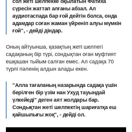
сол жеті шелпекке оқылатын Фатиха
сүресін жаттап алғаны абзал. Ал
аудиотаспада бар ғой дейтін болса, онда
адамдар соған жаман үйреніп алуы мүмкін
ғой", - дейді діндар.
Оның айтуынша, қазақтың жеті шелпегі
садақаның бір түрі, сондықтан оған муфтият
ешқашан тыйым салған емес. Ал садақа 70
түрлі пәленің алдын алады екен.
"Алла тағаланың назарында садақа үшін
берілген бір үзім нан Ухуд тауындай
үлкейеді" деген аят жолдары бар.
Сондықтан жеті шелпектің шариғатқа еш
қайшылығы жоқ", - дейді ол.