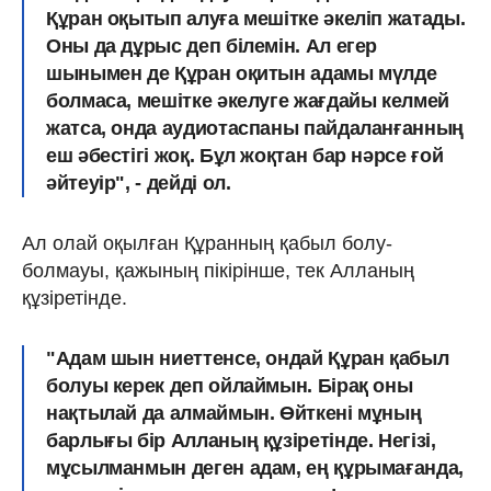
Құран оқытып алуға мешітке әкеліп жатады.
Оны да дұрыс деп білемін. Ал егер
шынымен де Құран оқитын адамы мүлде
болмаса, мешітке әкелуге жағдайы келмей
жатса, онда аудиотаспаны пайдаланғанның
еш әбестігі жоқ. Бұл жоқтан бар нәрсе ғой
әйтеуір", - дейді ол.
Ал олай оқылған Құранның қабыл болу-
болмауы, қажының пікірінше, тек Алланың
құзіретінде.
"Адам шын ниеттенсе, ондай Құран қабыл
болуы керек деп ойлаймын. Бірақ оны
нақтылай да алмаймын. Өйткені мұның
барлығы бір Алланың құзіретінде. Негізі,
мұсылманмын деген адам, ең құрымағанда,