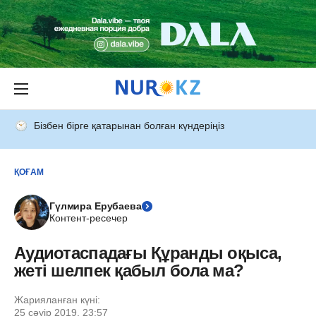
Бізбен бірге қатарынан болған күндеріңіз
ҚОҒАМ
Гүлмира Ерубаева
Контент-ресечер
Аудиотаспадағы Құранды оқыса,
жеті шелпек қабыл бола ма?
Жарияланған күні:
25 сәуір 2019, 23:57