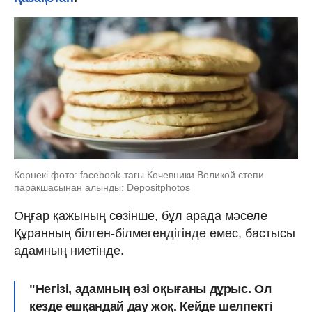
Көрнекі фото: facebook-тағы Кочевники Великой степи
парақшасынан алынды: Depositphotos
Оңғар қажының сөзінше, бұл арада мәселе
Құранның білген-білмегендігінде емес, бастысы
адамның ниетінде.
"Негізі, адамның өзі оқығаны дұрыс. Ол
кезде ешқандай дау жоқ. Кейде шелпекті