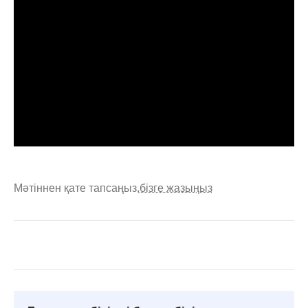
Мәтіннен қате тапсаңыз,
бізге жазыңыз