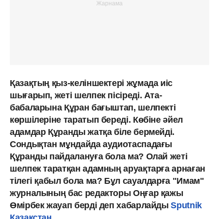
Қазақтың қыз-келіншектері жұмада иіс
шығарып, жеті шелпек пісіреді. Ата-
бабаларына Құран бағыштап, шелпекті
көршілеріне таратып береді. Көбіне әйел
адамдар Құранды жатқа біле бермейді.
Сондықтан мұндайда аудиотаспадағы
Құранды пайдалануға бола ма? Олай жеті
шелпек таратқан адамның аруақтарға арнаған
тілегі қабыл бола ма? Бұл сауалдарға "Имам"
журналының бас редакторы Оңғар қажы
Өмірбек жауап берді деп хабарлайды
Sputnik
Қазақстан
.