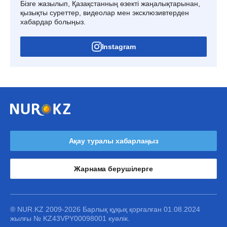
Бізге жазылып, Қазақстанның өзекті жаңалықтарынан,
қызықты суреттер, видеолар мен эксклюзивтерден
хабардар болыңыз.
Instagram
Ақау туралы хабарлаңыз
Жарнама берушілерге
® NUR.KZ 2009-2026 Барлық құқық қорғалған 01.08.2024
жылғы № KZ43VPY00098001 куәлік.