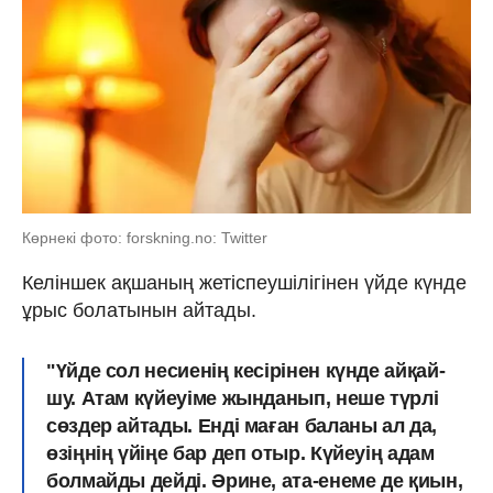
Көрнекі фото: forskning.no: Twitter
Келіншек ақшаның жетіспеушілігінен үйде күнде
ұрыс болатынын айтады.
"Үйде сол несиенің кесірінен күнде айқай-
шу. Атам күйеуіме жынданып, неше түрлі
сөздер айтады. Енді маған баланы ал да,
өзіңнің үйіңе бар деп отыр. Күйеуің адам
болмайды дейді. Əрине, ата-енеме де қиын,