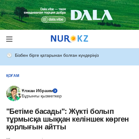
Бізбен бірге қатарынан болған күндеріңіз
ҚОҒАМ
Ұлжан Ибраим
Бұрынғы қызметкер
"Бетіме басады": Жүкті болып
тұрмысқа шыққан келіншек көрген
қорлығын айтты