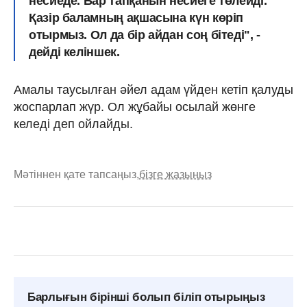
несиеде. Бар тапқанын несиеге төлейді.
Қазір баламның ақшасына күн көріп
отырмыз. Ол да бір айдан соң бітеді", -
дейді келіншек.
Амалы таусылған әйел адам үйден кетіп қалуды
жоспарлап жүр. Ол жұбайы осылай жөнге
келеді деп ойлайды.
Мәтіннен қате тапсаңыз,
бізге жазыңыз
Барлығын бірінші болып біліп отырыңыз