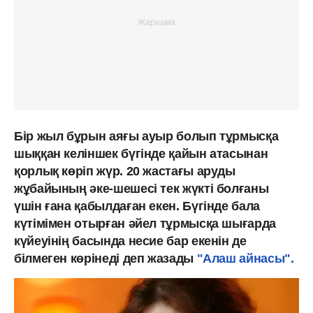
Бір жыл бұрын аяғы ауыр болып тұрмысқа
шыққан келіншек бүгінде қайын атасынан
қорлық көріп жүр. 20 жастағы аруды
жұбайының әке-шешесі тек жүкті болғаны
үшін ғана қабылдаған екен. Бүгінде бала
күтімімен отырған әйел тұрмысқа шығарда
күйеуінің басында несие бар екенін де
білмеген көрінеді деп жазады
"Алаш айнасы".