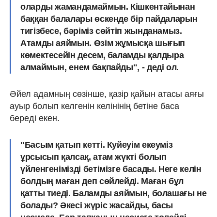
оларды жамандамаймын. Кішкентайынан
баққан балалары өскенде бір пайдаларын
тигізбесе, бəріміз сөйтіп жынданамыз.
Атамды аяймын. Өзім жұмысқа шығып
көмектесейін десем, баламды қалдыра
алмаймын, енем бақпайды", - деді ол.
Әйел адамның сөзінше, қазір қайын атасы аяғы
ауыр болып келгенін келінінің бетіне баса
береді екен.
"Басым қатып кетті. Куйеуім екеуміз
ұрсысып қалсақ, атам жүкті болып
үйленгенімізді бетімізге басады. Неге келін
болдың маған деп сөйлейді. Маған бұл
қатты тиеді. Баламды аяймын, болашағы не
болады? Əкесі жүріс жасайды, басы