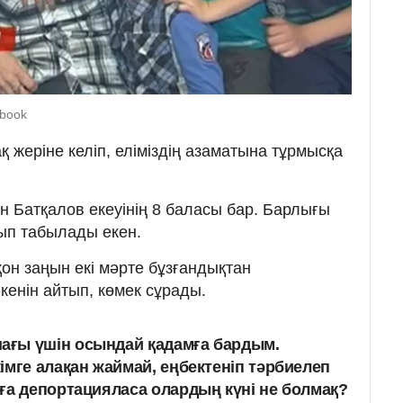
ebook
 жеріне келіп, еліміздің азаматына тұрмысқа
н Батқалов екеуінің 8 баласы бар. Барлығы
ып табылады екен.
қон заңын екі мәрте бұзғандықтан
кенін айтып, көмек сұрады.
ғы үшін осындай қадамға бардым.
імге алақан жаймай, еңбектеніп тәрбиелеп
ға депортацияласа олардың күні не болмақ?