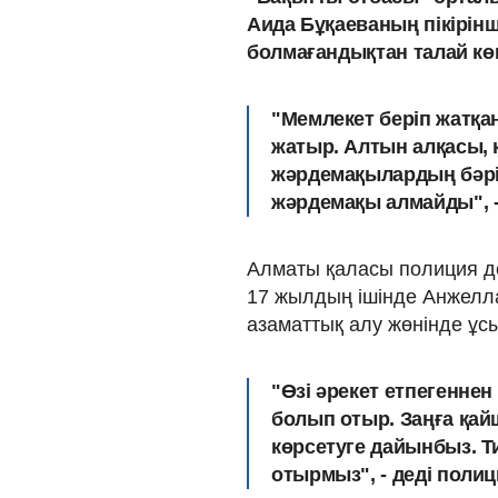
Аида Бұқаеваның пікірін
болмағандықтан талай кө
"Мемлекет беріп жатқа
жатыр. Алтын алқасы, к
жәрдемақылардың бәрін 
жәрдемақы алмайды", - 
Алматы қаласы полиция де
17 жылдың ішінде Анжелла 
азаматтық алу жөнінде ұс
"Өзі әрекет етпегеннен 
болып отыр. Заңға қа
көрсетуге дайынбыз. Т
отырмыз", - деді полиц