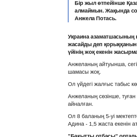
Бір жыл өтпейінше Қаз
алмаймын. Жақында сот
Анжела Потась.
Украина азаматшасының к
жасайды деп қорыққанын,
үйінің жоқ екенін жасырм
Анжеланың айтуынша, сегі
шамасы жоқ.
Ол үйдегі жалғыс табыс кө
Анжеланың сөзінше, туған 
айналған.
Ол 8 баланың 5-уі мектепте
Адина - 1,5 жаста екенін ат
"Бақытты отбасы" ортал