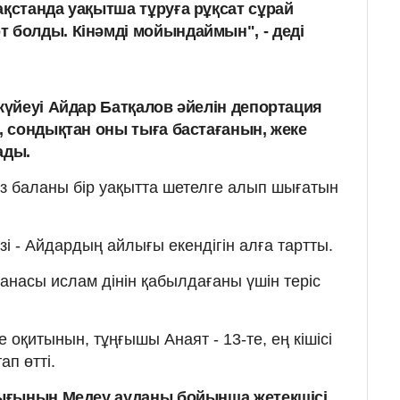
ақстанда уақытша тұруға рұқсат сұрай
 болды. Кінәмді мойындаймын", - деді
үйеуі Айдар Батқалов әйелін депортация
 сондықтан оны тыға бастағанын, жеке
ады.
з баланы бір уақытта шетелге алып шығатын
зі - Айдардың айлығы екендігін алға тартты.
анасы ислам дінін қабылдағаны үшін теріс
 оқитынын, тұңғышы Анаят - 13-те, ең кішісі
ап өтті.
ығының Медеу ауданы бойынша жетекшісі