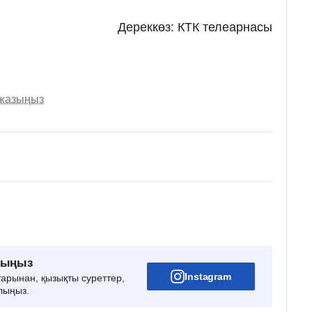
Дереккөз: КТК телеарнасы
 жазыңыз
рыңыз
Instagram
тарынан, қызықты суреттер,
лыңыз.