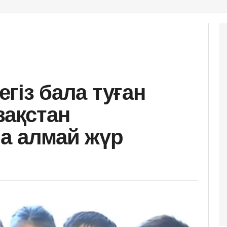
сегіз бала туған
зақстан
а алмай жүр