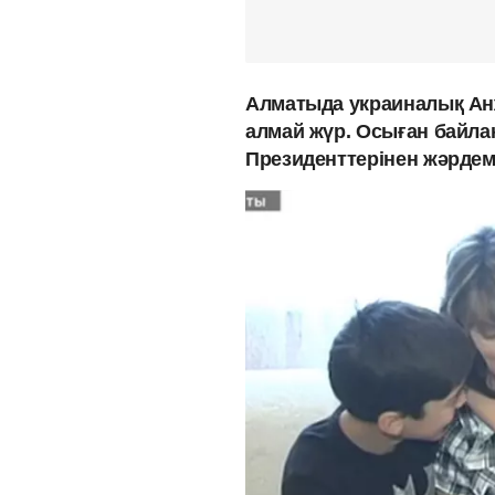
Алматыда украиналық Анж
алмай жүр. Осыған байла
Президенттерінен жәрдем