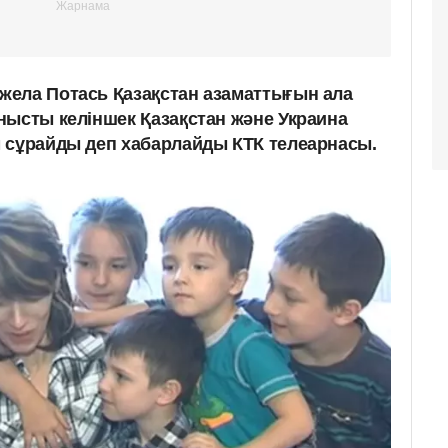
ела Потась Қазақстан азаматтығын ала
нысты келіншек Қазақстан және Украина
 сұрайды деп хабарлайды КТК телеарнасы.