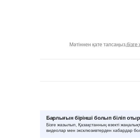
Мәтіннен қате тапсаңыз,
бізге
Барлығын бірінші болып біліп оты
Бізге жазылып, Қазақстанның өзекті жаңалық
видеолар мен эксклюзивтерден хабардар бо