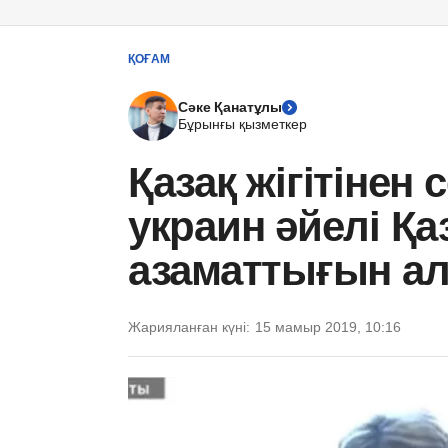
ҚОҒАМ
Сәке Қанатұлы
Бұрынғы қызметкер
Қазақ жігітінен 
украин әйелі Қа
азаматтығын ал
Жарияланған күні:
15 мамыр 2019, 10:16