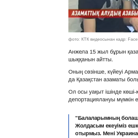
фото: КТК видеосынан кадр: Fac
Анжела 15 жыл бұрын қазақ
шыққанын айтты.
Оның сөзінше, күйеуі Арма
да Қазақстан азаматы бол
Ол осы уақыт ішінде көші-
депортациялануы мүмкін е
"Балаларымның болаша
Жолдасым екеуіміз ешк
отырмыз. Мені Украина