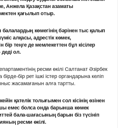
ше, Анжела Қазақстан азаматы
мектен қағылып отыр.
н балалардың көмегінің бәрінен тыс қалып
үміс алқасы, адрестік көмек,
бір теңге де мемлекеттен бұл кісілер
деді ол.
партаментінің ресми өкілі Салтанат Әзірбек
бірде-бір рет ішкі істер органдарына келіп
ыныс жасамағанын алға тартты.
кейін қателік толығымен сол кісінің өзінен
йшы емес болса онда барынша көмек
иттей бала-шағасының барын біз түсініп
ияның ресми өкілі.