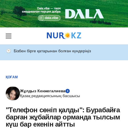
Бізбен бірге қатарынан болған күндеріңіз
ҚОҒАМ
Жұлдыз Кенжегалиева
Қазақ редакциясының басшысы
"Телефон сөніп қалды": Бурабайға
барған жұбайлар орманда тылсым
күш бар екенін айтты