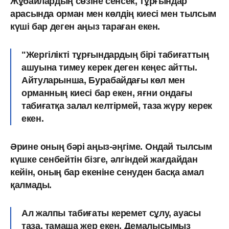
Жұбайлардың сөзіне сенсек, тұрғындар
арасында орман мен көлдің киесі мен тылсым
күші бар деген аңыз тараған екен.
"Жергілікті тұрғындардың бірі табиғаттың
ашуына тимеу керек деген кеңес айтты.
Айтуларынша, Бурабайдағы көл мен
орманның киесі бар екен, яғни ондағы
табиғатқа залал келтірмей, таза жүру керек
екен.
Әрине оның бәрі аңыз-әңгіме.
Ондай тылсым
күшке сенбейтін бізге, әлгіндей жағдайдан
кейін, оның бар екеніне сенуден басқа амал
қалмады.
Ал жалпы табиғаты керемет сұлу, ауасы
таза, тамаша жер екен. Демалысымыз