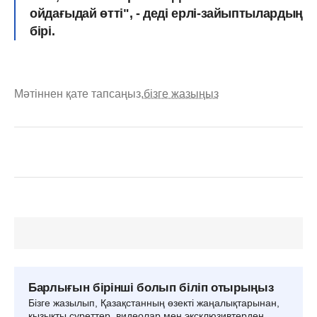
ойдағыдай өтті", - деді ерлі-зайыптылардың
бірі.
Мәтіннен қате тапсаңыз,
бізге жазыңыз
Барлығын бірінші болып біліп отырыңыз
Бізге жазылып, Қазақстанның өзекті жаңалықтарынан,
қызықты суреттер, видеолар мен эксклюзивтерден