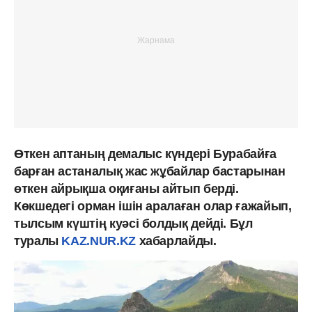
Өткен аптаның демалыс күндері Бурабайға
барған астаналық жас жұбайлар бастарынан
өткен айрықша оқиғаны айтып берді.
Көкшедегі орман ішін аралаған олар ғажайып,
тылсым күштің куәсі болдық дейді. Бұл
туралы
KAZ.NUR.KZ
хабарлайды.