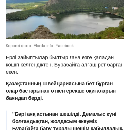
Көрнекі фото: Elorda.info: Facebook
Ерлі-зайыптылар былтыр ғана өзге қаладан
көшіп келгендіктен, Бурабайға алғаш рет барған
екен.
Қазақстанның Швейцариясына бет бұрған
олар бастарынан өткен ерекше оқиғаларын
баяндап берді.
"Бәрі аяқ астынан шешілді. Демалыс күні
болғандықтан, жолдасым екеуміз
Бурабайға бару туралы шешім қабылдадық.