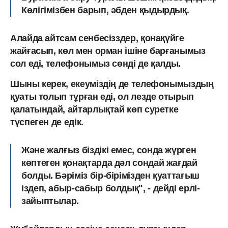
Көлігімізбен барып, әбден қыдырдық.
Алайда айтсам сенбесізздер, қонақүйге
жайғасып, көл мен орман ішіне барғанымыз
сол еді, телефонымыз сөнді де қалды.
Шыны керек, екеуміздің де телефонымыздың
қуаты толып тұрған еді, ол лезде отырып
қалатындай, айтарлықтай көп суретке
түспеген де едік.
Және жалғыз біздікі емес, сонда жүрген
көптеген қонақтарда дәл сондай жағдай
болды. Бәріміз бір-бірімізден қуаттағыш
іздеп, абыр-сабыр болдық", - дейді ерлі-
зайыптылар.