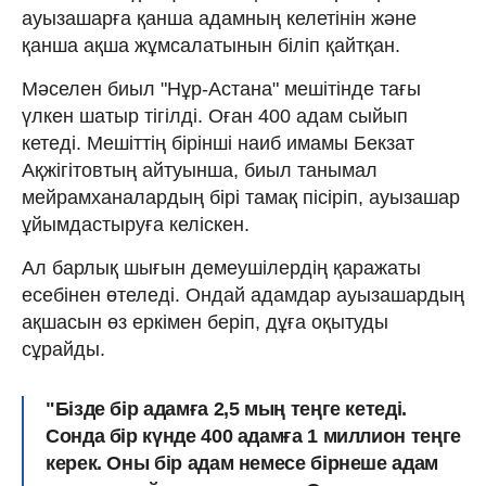
ауызашарға қанша адамның келетінін және
қанша ақша жұмсалатынын біліп қайтқан.
Мәселен биыл "Нұр-Астана" мешітінде тағы
үлкен шатыр тігілді. Оған 400 адам сыйып
кетеді. Мешіттің бірінші наиб имамы Бекзат
Ақжігітовтың айтуынша, биыл танымал
мейрамханалардың бірі тамақ пісіріп, ауызашар
ұйымдастыруға келіскен.
Ал барлық шығын демеушілердің қаражаты
есебінен өтеледі. Ондай адамдар ауызашардың
ақшасын өз еркімен беріп, дұға оқытуды
сұрайды.
"Бізде бір адамға 2,5 мың теңге кетеді.
Сонда бір күнде 400 адамға 1 миллион теңге
керек. Оны бір адам немесе бірнеше адам