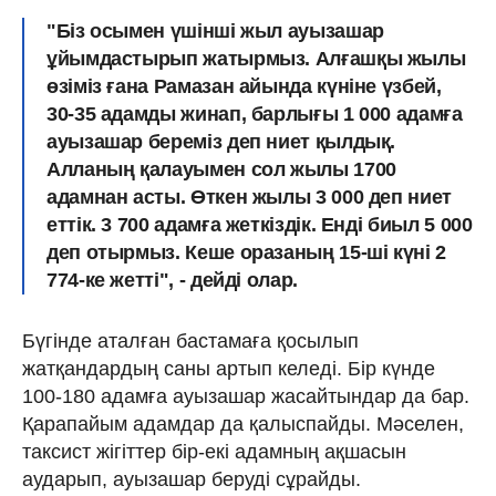
"Біз осымен үшінші жыл ауызашар
ұйымдастырып жатырмыз. Алғашқы жылы
өзіміз ғана Рамазан айында күніне үзбей,
30-35 адамды жинап, барлығы 1 000 адамға
ауызашар береміз деп ниет қылдық.
Алланың қалауымен сол жылы 1700
адамнан асты. Өткен жылы 3 000 деп ниет
еттік. 3 700 адамға жеткіздік. Енді биыл 5 000
деп отырмыз. Кеше оразаның 15-ші күні 2
774-ке жетті", - дейді олар.
Бүгінде аталған бастамаға қосылып
жатқандардың саны артып келеді. Бір күнде
100-180 адамға ауызашар жасайтындар да бар.
Қарапайым адамдар да қалыспайды. Мәселен,
таксист жігіттер бір-екі адамның ақшасын
аударып, ауызашар беруді сұрайды.