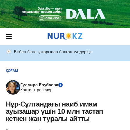
Бізбен бірге қатарынан болған күндеріңіз
ҚОҒАМ
Гүлмира Ерубаева
Контент-ресечер
Нұр-Сұлтандағы наиб имам
ауызашар үшін 10 млн тастап
кеткен жан туралы айтты