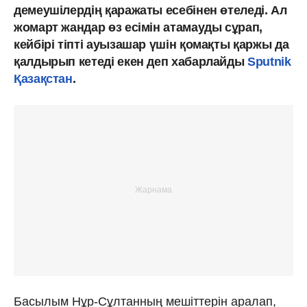
демеушілердің қаражаты есебінен өтеледі. Ал
жомарт жандар өз есімін атамауды сұрап,
кейбірі тіпті ауызашар үшін қомақты қаржы да
қалдырып кетеді екен деп хабарлайды
Sputnik
Қазақстан
.
Басылым Нұр-Сұлтанның мешіттерін аралап,