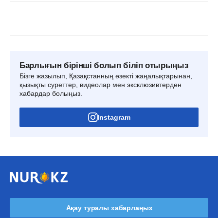
Барлығын бірінші болып біліп отырыңыз
Бізге жазылып, Қазақстанның өзекті жаңалықтарынан,
қызықты суреттер, видеолар мен эксклюзивтерден
хабардар болыңыз.
Instagram
Ақау туралы хабарлаңыз