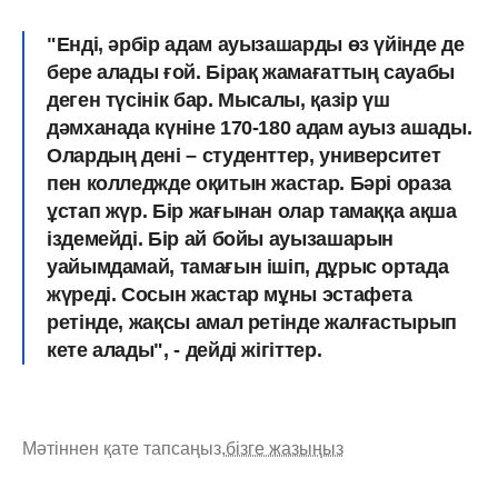
"Енді, әрбір адам ауызашарды өз үйінде де
бере алады ғой. Бірақ жамағаттың сауабы
деген түсінік бар. Мысалы, қазір үш
дәмханада күніне 170-180 адам ауыз ашады.
Олардың дені – студенттер, университет
пен колледжде оқитын жастар. Бәрі ораза
ұстап жүр. Бір жағынан олар тамаққа ақша
іздемейді. Бір ай бойы ауызашарын
уайымдамай, тамағын ішіп, дұрыс ортада
жүреді. Сосын жастар мұны эстафета
ретінде, жақсы амал ретінде жалғастырып
кете алады", - дейді жігіттер.
Мәтіннен қате тапсаңыз,
бізге жазыңыз