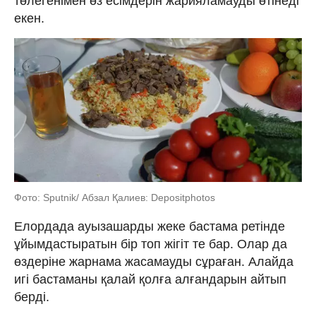
төлегенімен өз есімдерін жарияламауды өтінеді
екен.
Фото: Sputnik/ Абзал Қалиев: Depositphotos
Елордада ауызашарды жеке бастама ретінде
ұйымдастыратын бір топ жігіт те бар. Олар да
өздеріне жарнама жасамауды сұраған. Алайда
игі бастаманы қалай қолға алғандарын айтып
берді.