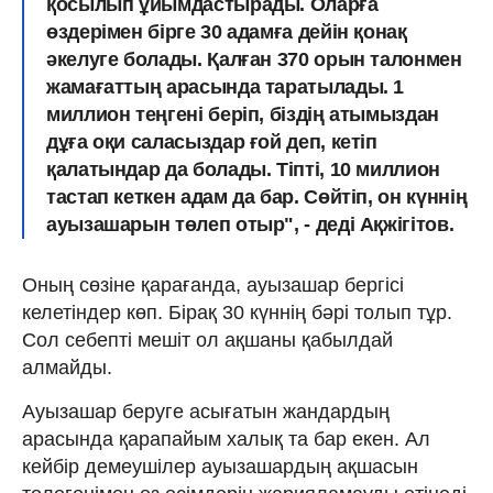
қосылып ұйымдастырады. Оларға
өздерімен бірге 30 адамға дейін қонақ
әкелуге болады. Қалған 370 орын талонмен
жамағаттың арасында таратылады. 1
миллион теңгені беріп, біздің атымыздан
дұға оқи саласыздар ғой деп, кетіп
қалатындар да болады. Тіпті, 10 миллион
тастап кеткен адам да бар. Сөйтіп, он күннің
ауызашарын төлеп отыр", - деді Ақжігітов.
Оның сөзіне қарағанда, ауызашар бергісі
келетіндер көп. Бірақ 30 күннің бәрі толып тұр.
Сол себепті мешіт ол ақшаны қабылдай
алмайды.
Ауызашар беруге асығатын жандардың
арасында қарапайым халық та бар екен. Ал
кейбір демеушілер ауызашардың ақшасын