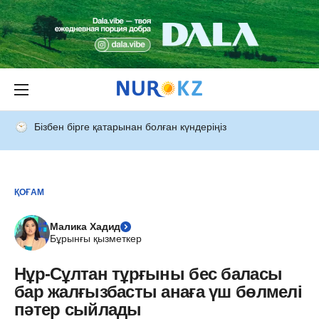
Бізбен бірге қатарынан болған күндеріңіз
ҚОҒАМ
Малика Хадид
Бұрынғы қызметкер
Нұр-Сұлтан тұрғыны бес баласы
бар жалғызбасты анаға үш бөлмелі
пәтер сыйлады