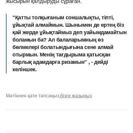
жысырын қалдыруды сұраған.
"Қатты толқығаным соншалықты, тіпті,
ұйықтай алмаймын. Шынымен де ертең біз
қай жерде ұйықтаймыз деп уайымдамайтын
боламын ба? Ал балаларымның өз
бөлмелері болатындығына сене алмай
отырмын. Менің тағдырыма қатысқан
барлық адамдарға ризамын" , - дейді
келіншек.
Мәтіннен қате тапсаңыз,
бізге жазыңыз