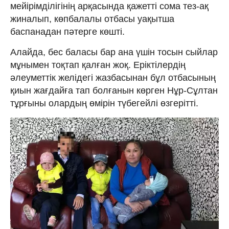
мейірімділігінің арқасында қажетті сома тез-ақ
жиналып, көпбалалы отбасы уақытша
баспанадан пәтерге көшті.
Алайда, бес баласы бар ана үшін тосын сыйлар
мұнымен тоқтап қалған жоқ. Еріктілердің
әлеуметтік желідегі жазбасынан бұл отбасының
қиын жағдайға тап болғанын көрген Нұр-Сұлтан
тұрғыны олардың өмірін түбегейлі өзгерітті.