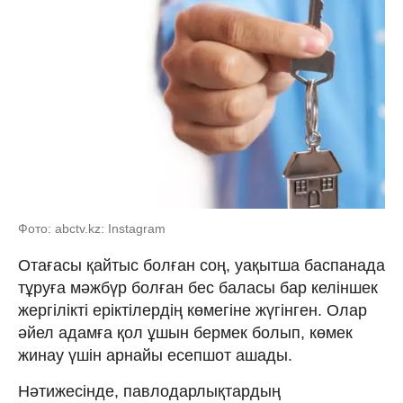
Фото: abctv.kz: Instagram
Отағасы қайтыс болған соң, уақытша баспанада
тұруға мәжбүр болған бес баласы бар келіншек
жергілікті еріктілердің көмегіне жүгінген. Олар
әйел адамға қол ұшын бермек болып, көмек
жинау үшін арнайы есепшот ашады.
Нәтижесінде, павлодарлықтардың