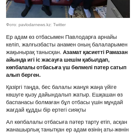
Фото: pavlodarnews.kz: Twitter
Ер адам өз отбасымен Павлодарға арнайы
келіп, жалғызбасты анамен оның балаларымен
жақынырақ танысқан.
Азамат қасиетті Рамазан
айында игі іс жасауға шешім қабылдап,
көпбалалы отбасыға үш бөлмелі пәтер сатып
алып берген.
Қазіргі таңда, бес балалы жанұя жаңа үйіге
көшуге қызу дайындалып жатыр. Ешқашан өз
баспанасы болмаған бұл отбасы үшін мұндай
жағдай құдды бір ертегі сияқты
Ал көпбалалы отбасыға пәтер тарту етіп, асқан
жанашырлық танытқан ер адам өзінің аты-жөнін