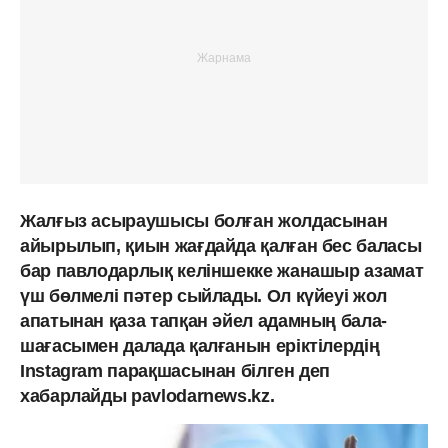
Жалғыз асыраушысы болған жолдасынан
айырылып, қиын жағдайда қалған бес баласы
бар павлодарлық келіншекке жанашыр азамат
үш бөлмелі пәтер сыйлады. Ол күйеуі жол
апатынан қаза тапқан әйел адамның бала-
шағасымен далада қалғанын еріктілердің
Instagram парақшасынан білген деп
хабарлайды pavlodarnews.kz.