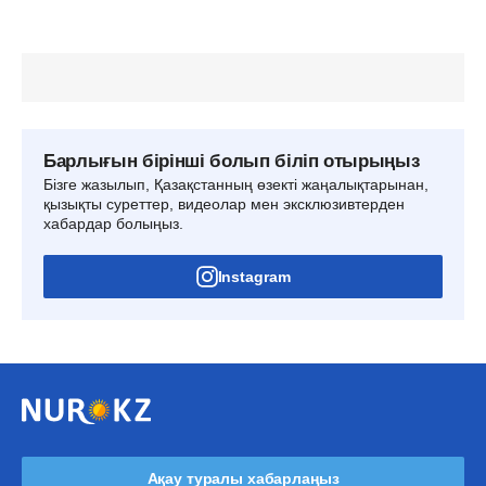
Барлығын бірінші болып біліп отырыңыз
Бізге жазылып, Қазақстанның өзекті жаңалықтарынан,
қызықты суреттер, видеолар мен эксклюзивтерден
хабардар болыңыз.
Instagram
Ақау туралы хабарлаңыз