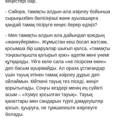
кеңестері бар.
- Сайора, тамақты алдын-ала әзірлеу бойынша
сырыңызбен бөлісіңізші және ауызашарға
қандай тамақ пісіруге кеңес берер едіңіз?
- Мен тамақты алдын ала дайындап қоюдың
«жанкүйерімін». Жұмыстан кеш босап жатсам,
қосымша бір шаруалар шығып қалса, «тамақты
тоңазытқышта қатырып қою» әдетім мені үнемі
құтқарады. Үйге келе сала «не пісірсем екен»
деп басым ауырмайды. Ал ораза ұстағандар
үшін тауық етінен тамақ әзірлеу дұрыс деп
ойлаймын. Өйткені тауық тез піседі, жеңіл
қорытылады. Соңғы кездері менің ең сүйікті
асым – «Хумус қосылған тауық». Тауық
қанаттары мен сандарын түрлі дәмдеуіштер
қосып, қуыруға, не тұмшапеште әзірлеуге
болады.