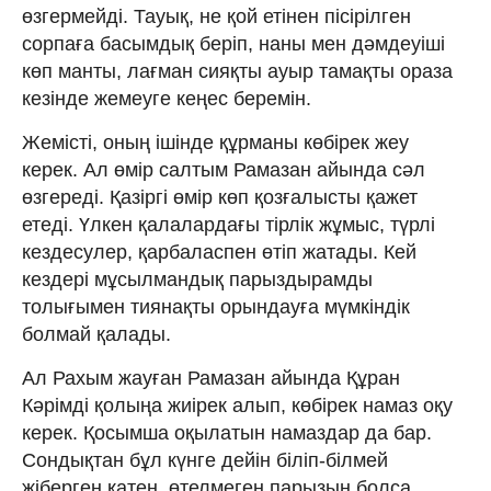
өзгермейді. Тауық, не қой етінен пісірілген
сорпаға басымдық беріп, наны мен дәмдеуіші
көп манты, лағман сияқты ауыр тамақты ораза
кезінде жемеуге кеңес беремін.
Жемісті, оның ішінде құрманы көбірек жеу
керек. Ал өмір салтым Рамазан айында сәл
өзгереді. Қазіргі өмір көп қозғалысты қажет
етеді. Үлкен қалалардағы тірлік жұмыс, түрлі
кездесулер, қарбаласпен өтіп жатады. Кей
кездері мұсылмандық парыздырамды
толығымен тиянақты орындауға мүмкіндік
болмай қалады.
Ал Рахым жауған Рамазан айында Құран
Кәрімді қолыңа жиірек алып, көбірек намаз оқу
керек. Қосымша оқылатын намаздар да бар.
Сондықтан бұл күнге дейін біліп-білмей
жіберген қатең, өтелмеген парызың болса,