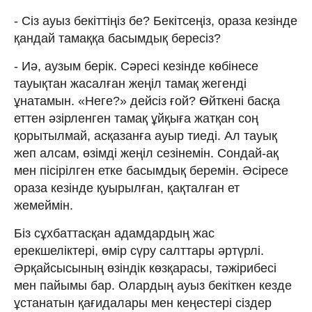
- Сіз ауыз бекіттіңіз бе? Бекітсеңіз, ораза кезінде
қандай тамаққа басымдық бересіз?
- Иә, аузым берік. Сәресі кезінде көбінесе
тауықтан жасалған жеңіл тамақ жегенді
ұнатамын. «Неге?» дейсіз ғой? Өйткені басқа
еттен әзірленген тамақ ұйқыға жатқан соң
қорытылмай, асқазанға ауыр тиеді. Ал тауық
жеп алсам, өзімді жеңіл сезінемін. Сондай-ақ
мен пісірілген етке басымдық беремін. Әсіресе
ораза кезінде қуырылған, қақталған ет
жемеймін.
Біз сұхбаттасқан адамдардың жас
ерекшеліктері, өмір сүру салттары әртүрлі.
Әрқайсысының өзіндік көзқарасы, тәжірибесі
мен пайымы бар. Олардың ауыз бекіткен кезде
ұстанатын қағидалары мен кеңестері сіздер