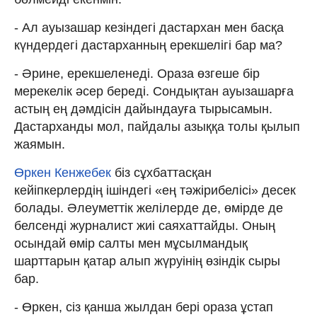
- Ал ауызашар кезіндегі дастархан мен басқа
күндердегі дастарханның ерекшелігі бар ма?
- Әрине, ерекшеленеді. Ораза өзгеше бір
мерекелік әсер береді. Сондықтан ауызашарға
астың ең дәмдісін дайындауға тырысамын.
Дастарханды мол, пайдалы азыққа толы қылып
жаямын.
Өркен Кенжебек
біз сұхбаттасқан
кейіпкерлердің ішіндегі «ең тәжірибелісі» десек
болады. Әлеуметтік желілерде де, өмірде де
белсенді журналист жиі саяхаттайды. Оның
осындай өмір салты мен мұсылмандық
шарттарын қатар алып жүруінің өзіндік сыры
бар.
- Өркен, сіз қанша жылдан бері ораза ұстап