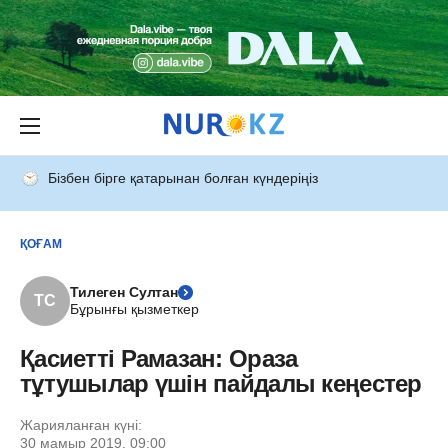
Бізбен бірге қатарынан болған күндеріңіз
ҚОҒАМ
Тилеген Султан
ТС
Бұрынғы қызметкер
Қасиетті Рамазан: Ораза
тұтушылар үшін пайдалы кеңестер
Жарияланған күні:
30 мамыр 2019, 09:00