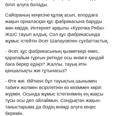
біліп алуға болады.
Сайораның кеңесіне құлақ асып, елордаға
жақын орналасқан құс фабрикасына баруды
жөн көрдік. Интернет арқылы «Курочка Ряба»
ЖШС тауып алдық. Сол құс фабрикасында
жұмыс істейтін Әсет Шапауовпен сұхбаттастық.
- Әсет, құс фабрикасының қызметкері емес,
қарапайым тұрғын ретінде осы өнімге қандай
баға берер едіңіз? Жалпы, тауық етін
қаншалықты жиі тұтынасыз?
- Өте жиі. Өйткені бұл тауықтың шынымен
табиғи жолмен өсірілетінін өз көзіммен көріп
жүрмін. Осында жұмыс істегенімнің ең жақсы
тұсы осы деп ойлаймын. Сондықтан жақын-
таныстарыма да біздің өнімді алуға кеңес
беремін.