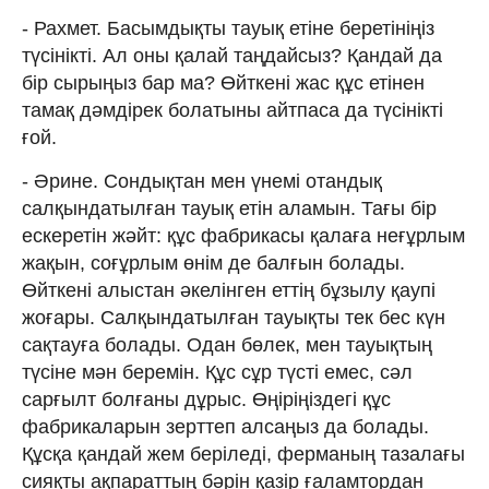
- Рахмет. Басымдықты тауық етіне беретініңіз
түсінікті. Ал оны қалай таңдайсыз? Қандай да
бір сырыңыз бар ма? Өйткені жас құс етінен
тамақ дәмдірек болатыны айтпаса да түсінікті
ғой.
- Әрине. Сондықтан мен үнемі отандық
салқындатылған тауық етін аламын. Тағы бір
ескеретін жәйт: құс фабрикасы қалаға неғұрлым
жақын, соғұрлым өнім де балғын болады.
Өйткені алыстан әкелінген еттің бұзылу қаупі
жоғары. Салқындатылған тауықты тек бес күн
сақтауға болады. Одан бөлек, мен тауықтың
түсіне мән беремін. Құс сұр түсті емес, сәл
сарғылт болғаны дұрыс. Өңіріңіздегі құс
фабрикаларын зерттеп алсаңыз да болады.
Құсқа қандай жем беріледі, ферманың тазалағы
сияқты ақпараттың бәрін қазір ғаламтордан