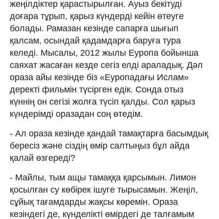
жеңілдіктер қарастырылған. Ауыз бекітуді
доғара тұрып, қарыз күндерді кейін өтеуге
болады. Рамазан кезінде сапарға шығып
қалсам, осындай қадамдарға баруға тура
келеді. Мысалы, 2012 жылы Еуропа бойынша
саяхат жасаған кезде сегіз елді араладық. Дәл
ораза айы кезінде біз «Еуропадағы Ислам»
деректі фильмін түсірген едік. Сонда отыз
күннің он сегізі жолға түсіп қалды. Сол қарыз
күндерімді оразадан соң өтедім.
- Ал ораза кезінде қандай тамақтарға басымдық
бересіз және сіздің өмір салтыңыз бұл айда
қалай өзгереді?
- Майлы, тым ащы тамаққа қарсымын. Лимон
қосылған су көбірек ішуге тырысамын. Жеңіл,
сұйық тағамдарды жақсы көремін. Ораза
кезіндегі де, күнделікті өмірдегі де талғамым