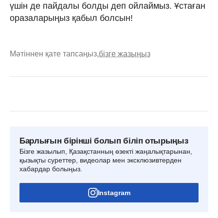
үшін де пайдалы болды деп ойлаймыз. Ұстаған
оразаларыңыз қабыл болсын!
Мәтіннен қате тапсаңыз,
бізге жазыңыз
Барлығын бірінші болып біліп отырыңыз
Бізге жазылып, Қазақстанның өзекті жаңалықтарынан,
қызықты суреттер, видеолар мен эксклюзивтерден
хабардар болыңыз.
Instagram