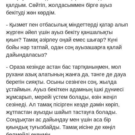
қалдым. Сөйтіп, жолдасыммен бірге ауыз
бекітуді жөн көрдім.
- Қызмет пен отбасылық міндеттерді қатар алып
жүрген әйел үшін ауыз бекіту қаншалықты
қиын? Тамақ әзірлеу оңай емес шығар? Күні
бойы нәр татпай, одан соң ауызашарға қалай
дайындаласыз?
- Ораза кезінде астан бас тартқаныңмен, мол
рухани азық алатының жанға да, тәнге де дауа
беретін сияқты. Осыны сезінген соң, жылда
ұстаймын. Ауыз бекіткен адамның ішкі дүниесі
жұмсарып, мерейі үстем болады, өзін жеңіл
сезінеді. Ал тамақ пісірген кезде дәмін көріп,
жұтпастан ауызды шайып тастауға болады.
Сондықтан ас дайындау мен үшін аса бір
қиындық туғызбайды. Тамақ иісіне де көңіл
бөлмейді екенмін.