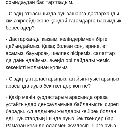
орындаудан бас тартпадым.
- Сіздің отбасыңызда ауызашарға дастарханды
кім әзірлейді және қандай тағамдарға басымдық
бересіздер?
- Дастарханды қызым, келіндеріммен бірге
дайындаймыз. Қазақ болған соң, әрине, ет
асамыз, бауырсақ, шелпек пісіреміз, салаттар
да дайындаймыз. Жеңіл әрі пайдалы жеміс-
көкөністі молынан қоямыз.
- Сіздің қатарластарыңыз, ағайын-туыстарыңыз
арасында ауыз бекіткендер көп пе?
- Қазір менің құрдастарым арасында ораза
ұстайтындар денсаулығына байланысты сиреп
барады. Ал алдыңғы жылдары көбірек болған
еді. Туыстардың ішінде ауыз бекіткендер бар.
Рамазан кезінде олармен жүздесіп, бірге ауыз