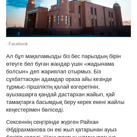
: Facebook
Ал бұл мақаламызды біз бес парыздың бірін
өтеуге бел буған жандар үшін «жадынама
болсын» деп жариялап отырмыз. Біз
сұхбаттасқан адамдар ораза айы кезінде
тұрмыс-тіршіліктің қалай өзгеретінін,
ауызашарға қандай дастархан жайып, қай
тамақтарға басымдық беру керек екені жайлы
кеңестерімен бөліседі.
Сексеннің сеңгірінде жүрген Райхан
Әбдірахманова он екі жыл қатарынан ауыз