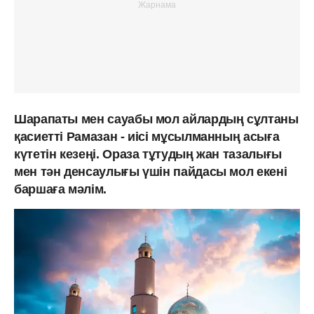
Шарапаты мен сауабы мол айлардың сұлтаны
қасиетті Рамазан - иісі мұсылманның асыға
күтетін кезеңі. Ораза тұтудың жан тазалығы
мен тән денсаулығы үшін пайдасы мол екені
баршаға мәлім.