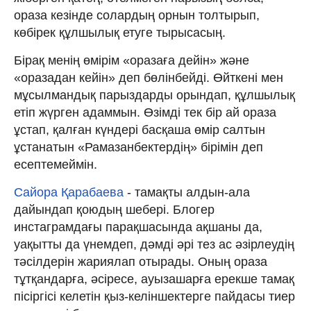
ораза кезінде солардың орнын толтырып,
көбірек құлшылық етуге тырысасың.
Бірақ менің өмірім «оразаға дейін» және
«оразадан кейін» деп бөлінбейді. Өйткені мен
мұсылмандық парыздарды орындап, құлшылық
етіп жүрген адаммын. Өзімді тек бір ай ораза
ұстап, қалған күндері басқаша өмір салтын
ұстанатын «Рамазанбектердің» бірімін деп
есептемеймін.
Сайора Қарабаева
- тамақты алдын-ала
дайындап қоюдың шебері. Блогер
инстаграмдағы парақшасында ақшаны да,
уақытты да үнемдеп, дәмді әрі тез ас әзірлеудің
тәсілдерін жариялап отырады. Оның ораза
тұтқандарға, әсіресе, ауызашарға ерекше тамақ
пісіргісі келетін қыз-келіншектерге пайдасы тиер