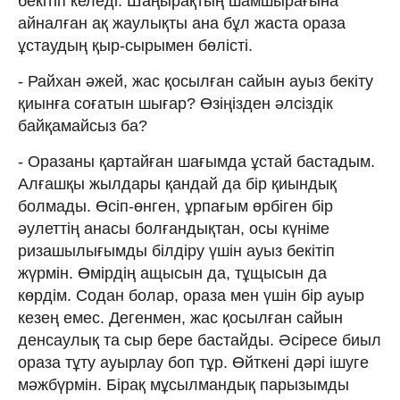
бекітіп келеді. Шаңырақтың шамшырағына
айналған ақ жаулықты ана бұл жаста ораза
ұстаудың қыр-сырымен бөлісті.
- Райхан әжей, жас қосылған сайын ауыз бекіту
қиынға соғатын шығар? Өзіңізден әлсіздік
байқамайсыз ба?
- Оразаны қартайған шағымда ұстай бастадым.
Алғашқы жылдары қандай да бір қиындық
болмады. Өсіп-өнген, ұрпағым өрбіген бір
әулеттің анасы болғандықтан, осы күніме
ризашылығымды білдіру үшін ауыз бекітіп
жүрмін. Өмірдің ащысын да, тұщысын да
көрдім. Содан болар, ораза мен үшін бір ауыр
кезең емес. Дегенмен, жас қосылған сайын
денсаулық та сыр бере бастайды. Әсіресе биыл
ораза тұту ауырлау боп тұр. Өйткені дәрі ішуге
мәжбүрмін. Бірақ мұсылмандық парызымды