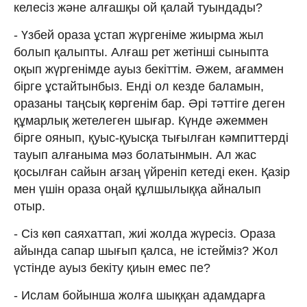
келесіз және алғашқы ой қалай туындады?
- Үзбей ораза ұстап жүргеніме жиырма жыл
болып қалыпты. Алғаш рет жетінші сыныпта
оқып жүргенімде ауыз бекіттім. Әжем, ағаммен
бірге ұстайтынбыз. Енді ол кезде баламын,
оразаны таңсық көргенім бар. Әрі тәттіге деген
құмарлық жетелеген шығар. Күнде әжеммен
бірге оянып, қуыс-қуысқа тығылған кәмпиттерді
тауып алғаныма мәз болатынмын. Ал жас
қосылған сайын ағзаң үйреніп кетеді екен. Қазір
мен үшін ораза оңай құлшылыққа айналып
отыр.
- Сіз көп саяхаттап, жиі жолда жүресіз. Ораза
айында сапар шығып қалса, не істейміз? Жол
үстінде ауыз бекіту қиын емес пе?
- Ислам бойынша жолға шыққан адамдарға