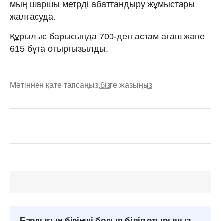
мың шаршы метрді абаттандыру жұмыстары
жалғасуда.
Құрылыс барысында 700-ден астам ағаш және
615 бұта отырғызылды.
Мәтіннен қате тапсаңыз,
бізге жазыңыз
Барлығын бірінші болып біліп отырыңыз