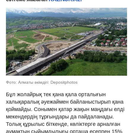
Фото: Алматы әкімдігі: Depositphotos
Бұл жолайрық тек қана қала орталығын
халықаралық әуежаймен байланыстырып қана
қоймайды. Сонымен қатар жақын маңдағы елді
мекендердің тұрғындары да пайдаланады.
Толық құрылыс біткенде, көліктерге арналған
аумақтың сыйымдылығы орташа есеппен 15%