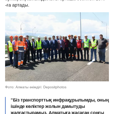
-ға артады.
Фото: Алматы әкімдігі: Depositphotos
"Біз транспорттық инфрақұрылымды, оның
ішінде көліктер жолын дамытуды
жалғастырамыз. Алматыға жасаған соңғы