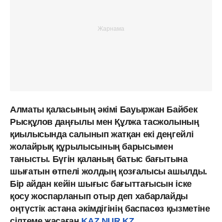
Алматы қаласының әкімі Бауыржан Байбек
Рысқұлов даңғылы мен Құлжа тасжолының
қиылысында салынып жатқан екі деңгейлі
жолайрық құрылысының барысымен
танысты. Бүгін қаланың батыс бағытына
шығатын өтпелі жолдың қозғалысы ашылды.
Бір айдан кейін шығыс бағыттағысын іске
қосу жоспарланып отыр деп хабарлайды
оңтүстік астана әкімдігінің баспасөз қызметіне
сілтеме жасаған
KAZ.NUR.KZ.