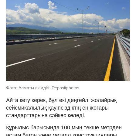
Фото: Алматы әкімдігі: Depositphotos
Айта кету керек, бұл екі деңгейлі жолайрық
сейсмикалылық қауіпсіздіктің ең жоғары
стандарттарына сәйкес келеді.
Құрылыс барысында 100 мың текше метрден
астам бетон және металл конструкциялары