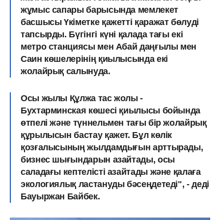
жұмыс сапары барысында мемлекет
басшысы Үкіметке қажетті қаражат бөлуді
тапсырды. Бүгінгі күні қалада тағы екі
метро станциясы мен Абай даңғылы мен
Саин көшелерінің қиылысында екі
жолайрық салынуда.
Осы жылы Құлжа тас жолы -
Бухтарминская көшесі қиылысы бойында
өтпелі және түннельмен тағы бір жолайрық
құрылысын бастау қажет. Бұл көлік
қозғалысының жылдамдығын арттырады,
бизнес шығындарын азайтады, осы
саладағы кептелісті азайтады және қалаға
экологиялық ластануды бәсеңдетеді", - деді
Бауыржан Байбек.