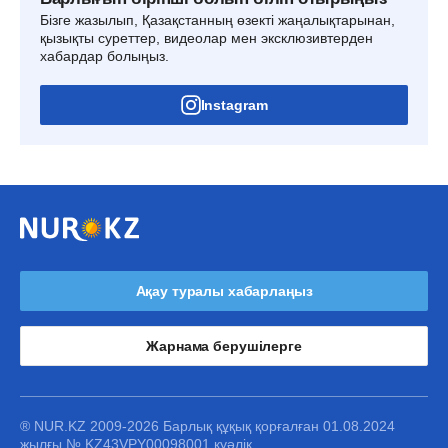
Бізге жазылып, Қазақстанның өзекті жаңалықтарынан,
қызықты суреттер, видеолар мен эксклюзивтерден
хабардар болыңыз.
Instagram
Ақау туралы хабарлаңыз
Жарнама берушілерге
® NUR.KZ 2009-2026 Барлық құқық қорғалған 01.08.2024
жылғы № KZ43VPY00098001 куәлік.