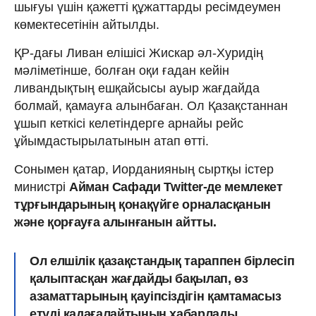
шығуы үшін қажетті құжаттарды ресімдеумен
көмектесетінін айтылды.
ҚР-дағы Ливан елішісі Жискар әл-Хуридің
мәліметінше, болған оқи ғадан кейін
ливандықтың ешқайсысы ауыр жағдайда
болмай, қамауға алынбаған. Ол Қазақстаннан
ұшып кеткісі келетіндерге арнайы рейс
ұйымдастырылатынын атап өтті.
Сонымен қатар, Иорданияның сыртқы істер
министрі
Айман Сафади Twitter-де мемлекет
тұрғындарының қонақүйге орналасқанын
және қорғауға алынғанын айтты.
Ол елшілік қазақстандық тараппен бірлесіп
қалыптасқан жағдайды бақылап, өз
азаматтарының қауіпсіздігін қамтамасыз
етуді қадағалайтынын хабарлады.