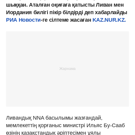
шыққан. Аталған оқиғаға қатысты Ливан мен
Иордания билігі пікір білдірді деп хабарлайды
РИА Новости
-ге сілтеме жасаған
KAZ.NUR.KZ.
Ливандық NNA басылымы жазғандай,
мемлекеттің қорғаныс министрі Ильяс Бу-Сааб
өзінің қазақстандық әріптесімен ұялы