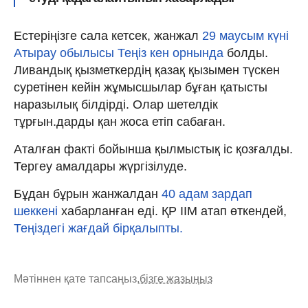
Естеріңізге сала кетсек, жанжал
29 маусым күні
Атырау обылысы
Теңіз кен орнында
болды.
Ливандық қызметкердің қазақ қызымен түскен
суретінен кейін жұмысшылар бұған қатысты
наразылық білдірді. Олар шетелдік
тұрғын.дарды қан жоса етіп сабаған.
Аталған факті бойынша қылмыстық іс қозғалды.
Тергеу амалдары жүргізілуде.
Бұдан бұрын жанжалдан
40 адам зардап
шеккені
хабарланған еді. ҚР ІІМ атап өткендей,
Теңіздегі жағдай бірқалыпты.
Мәтіннен қате тапсаңыз,
бізге жазыңыз