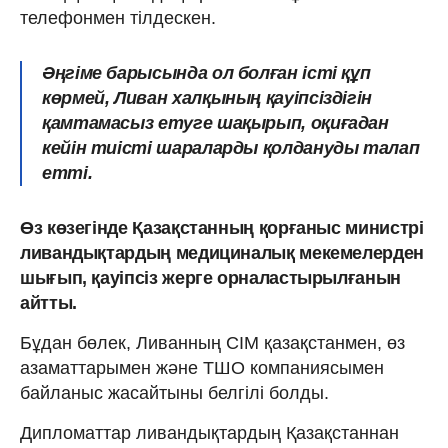
телефонмен тілдескен.
Әңгіме барысында ол болған істі құп
көрмей, Ливан халқының қауіпсіздігін
қамтамасыз етуге шақырып, оқиғадан
кейін тиісті шараларды қолдануды талап
етті.
Өз көзегінде Қазақстанның қорғаныс министрі
ливандықтардың медициналық мекемелерден
шығып, қауіпсіз жерге орналастырылғанын
айтты.
Бұдан бөлек, Ливанның СІМ қазақстанмен, өз
азаматтарымен және ТШО компаниясымен
байланыс жасайтыны белгілі болды.
Дипломаттар ливандықтардың Қазақстаннан