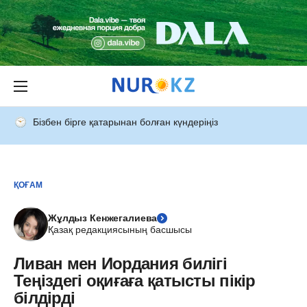
Бізбен бірге қатарынан болған күндеріңіз
ҚОҒАМ
Жұлдыз Кенжегалиева
Қазақ редакциясының басшысы
Ливан мен Иордания билігі
Теңіздегі оқиғаға қатысты пікір
білдірді