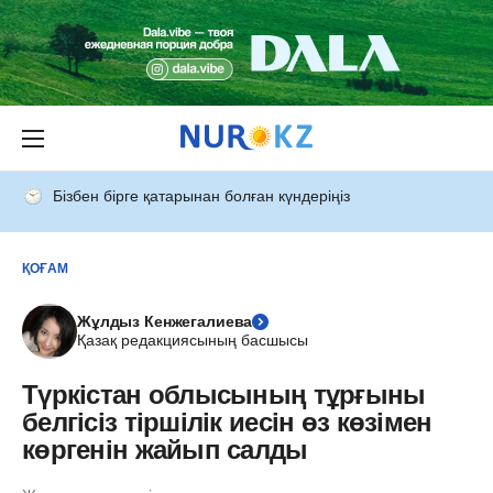
Бізбен бірге қатарынан болған күндеріңіз
ҚОҒАМ
Жұлдыз Кенжегалиева
Қазақ редакциясының басшысы
Түркістан облысының тұрғыны
белгісіз тіршілік иесін өз көзімен
көргенін жайып салды