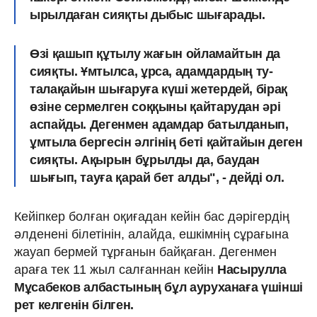
ырылдаған сияқты дыбыс шығарады.
Өзі қашып құтылу жағын ойламайтын да
сияқты. Ұмтылса, ұрса, адамдардың ту-
талақайын шы­ға­руға күші жетердей, бірақ
өзіне сермел­ген соққыны қайтарудан әрі
аспайды. Дегенмен адамдар батылданып,
ұм­тыла бергесін әлгінің беті қайтайын деген
сияқты. Ақырын бұрылды да, баудан
шығып, тауға қарай бет алды", - дейді ол.
Кейіпкер болған оқиғадан кейін бас дәрігердің
әлденені білетінін, алайда, ешкімнің сұрағына
жауап бермей тұрғанын байқаған. Дегенмен
араға тек 11 жыл салғаннан кейін
Насырулла
Мұсабеков албастының бұл ауруханаға үшінші
рет келгенін білген.