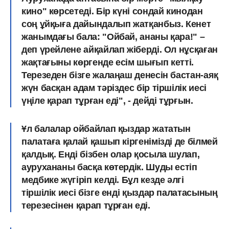
кино" көрсетеді. Бір күні сондай кинодан
соң ұйқыға дайындалып жатқанбыз. Кенет
жанымдағы бала: "Ойбай, ананы қара!" –
деп үрейлене ай­қайлап жіберді. Ол нұсқаған
жақтағыны көргенде есім шығып кетті.
Терезеден бізге жалаңаш денесін бастан-аяқ
жүн басқан адам тәріздес бір тіршілік иесі
үңіле қарап тұрған еді", - дейді тұрғын.
Ұл балалар ойбайлап қыздар жататын
палатаға қалай қашып кіргені­мізді де білмей
қалдық. Енді бізбен олар қосыла шулап,
аурухананы басқа кө­тердік. Шуды естіп
медбике жүгіріп келді. Бұл кезде әлгі
тіршілік иесі бізге енді қыздар палатасының
терезесінен қарап тұрған еді.