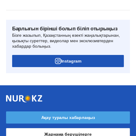
Барлығын бірінші болып біліп отырыңыз
Бізге жазылып, Қазақстанның өзекті жаңалықтарынан,
қызықты суреттер, видеолар мен эксклюзивтерден
хабардар болыңыз.
Instagram
Ақау туралы хабарлаңыз
Жарнама берушілерге