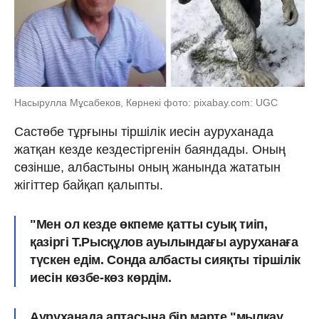
Насырулла Мұсабеков, Көрнекі фото: pixabay.com: UGC
Састөбе тұрғыны тіршілік иесін ауруханада
жатқан кезде кездестіргенін баяндады. Оның
сөзінше, албастыны оның жанында жататын
жігіттер байқап қалыпты.
"Мен ол кезде өкпеме қатты суық тиіп,
қазіргі Т.Рысқұлов ауылындағы ауруханаға
түскен едім. Сонда албасты сияқты тіршілік
иесін көзбе-көз көрдім.
Ауруханада аптасына бір мәрте "мылқау