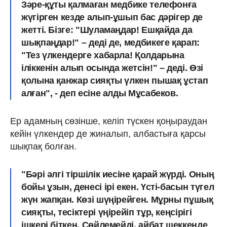
Зәре-құты қалмаған медбике телефонға
жүгірген кезде алып-ұшып бас дәрігер де
жетті. Бізге: "Шуламаңдар! Ешқайда да
шықпаңдар!" – деді де, медбикеге қарап:
"Тез үлкендерге хабарла! Қолдарына
іліккенін алып осында жет­сін!" – деді. Өзі
қолына қанжар сияқты үлкен пышақ ұстап
алған", - деп есіне алды Мұсабеков.
Ер адамның сөзінше, келіп түскен қоңыраудан
кейін үлкендер де жиналып, албастыға қарсы
шықпақ болған.
"Бәрі әлгі тіршілік иесіне қарай жүрді. Оның
бойы ұзын, денесі ірі екен. Үсті-басын түгел
жүн жапқан. Көзі шүңірейген. Мұрны пұшық
сияқты, тесіктері үңірейіп тұр, кеңсірігі
ішкері біткен. Сөйлемейді, айбат шеккенде