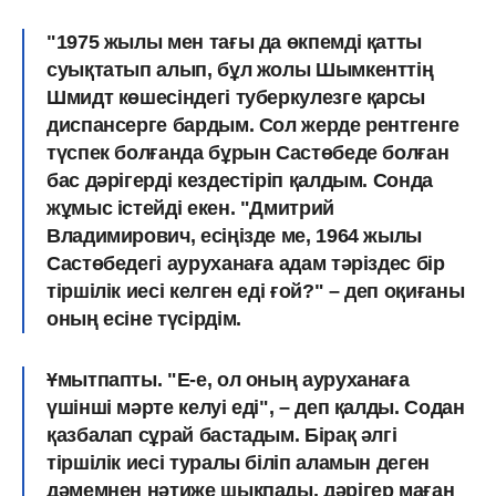
"1975 жылы мен тағы да өкпемді қатты
суықтатып алып, бұл жолы Шымкенттің
Шмидт көшесіндегі туберкулезге қарсы
диспансерге бардым. Сол жерде рентгенге
түспек болғанда бұрын Састөбеде болған
бас дәрігерді кездестіріп қалдым. Сонда
жұмыс істейді екен. "Дмитрий
Владимирович, есіңізде ме, 1964 жылы
Састөбедегі ауруханаға адам тәріздес бір
тіршілік иесі келген еді ғой?" – деп оқиғаны
оның есіне түсірдім.
Ұмытпапты. "Е-е, ол оның ауруханаға
үшінші мәрте келуі еді", – деп қалды. Содан
қазбалап сұрай бас­тадым. Бірақ әлгі
тіршілік иесі туралы біліп аламын деген
дәмемнен нәтиже шықпады, дәрігер маған