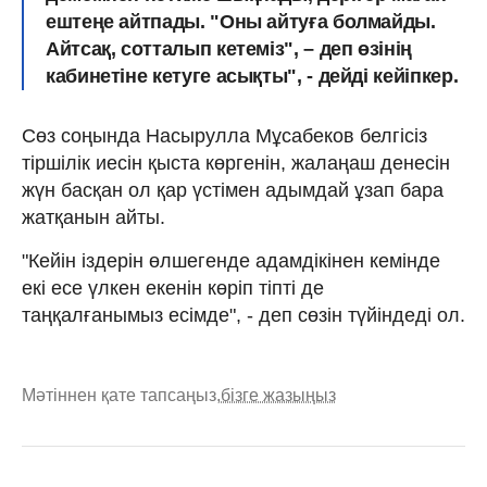
ештеңе айтпады. "Оны айтуға болмайды.
Айтсақ, сотталып кете­міз", – деп өзінің
каби­нетіне ке­ту­ге асықты", - дейді кейіпкер.
Сөз соңында Насырулла Мұсабеков белгісіз
тіршілік иесін
қыста көргенін, жалаңаш денесін
жүн басқан ол қар үстімен адымдай ұзап бара
жатқанын айты.
"Кейін іздерін өлшегенде адамдікінен кемінде
екі есе үлкен екенін көріп тіпті де
таңқалғанымыз есімде", - деп сөзін түйіндеді ол.
Мәтіннен қате тапсаңыз,
бізге жазыңыз