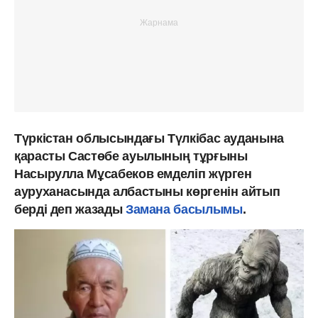
Түркістан облысындағы Түлкібас ауданына
қарасты Састөбе ауылының тұрғыны
Насырулла Мұсабеков емделіп жүрген
ауруханасында албастыны көргенін айтып
берді деп жазады
Замана басылымы
.