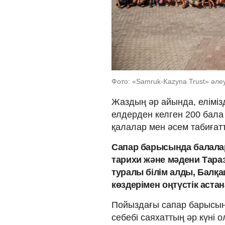
Фото: «Samruk-Kazyna Trust» әле
Жаздың әр айында, еліміз
елдерден келген 200 бала
қалалар мен әсем табиғат
Сапар барысында балалар
тарихи және мәдени Тара
туралы білім алды, Балқа
көздерімен оңтүстік аста
Пойыздағы сапар барысынд
себебі саяxаттың әр күні 