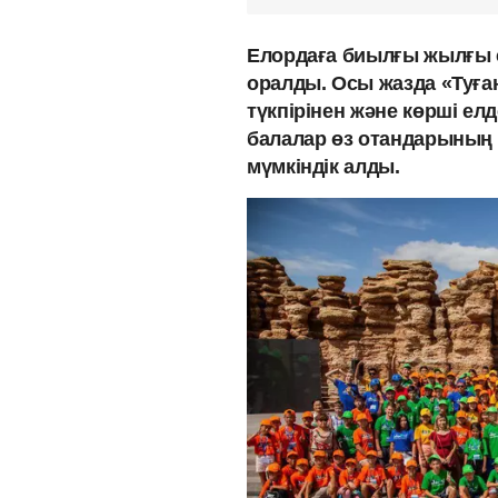
Елордаға биылғы жылғы 
оралды. Осы жазда «Туған
түкпірінен және көрші ел
балалар өз отандарының т
мүмкіндік алды.