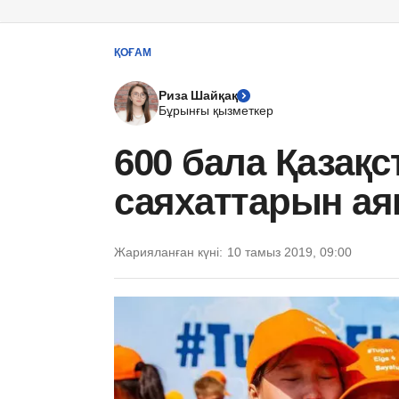
ҚОҒАМ
Риза Шайқақ
Бұрынғы қызметкер
600 бала Қазақ
саяхаттарын ая
Жарияланған күні:
10 тамыз 2019, 09:00