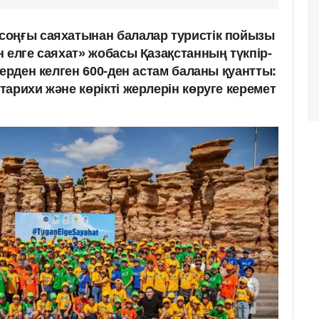
соңғы саяхатынан балалар туристік пойызы
 елге саяхат» жобасы Қазақстанның түкпір-
дерден келген 600-ден астам баланы қуантты:
арихи және көрікті жерлерін көруге керемет