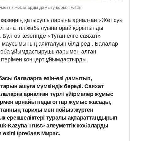
меттік жобаларды дамыту қоры: Twitter
і кезеңнің қатысушыларына арналған «Жетісу»
алтанатты жабылуына орай қорытынды
Бұл өз кезегінде «Туған елге саяxат»
маусымының аяқталуын білдіреді. Балалар
 жоба ұйымдастырушыларымен алған
үштерімен концерт ұйымдастырды.
басы балаларға өзін-өзі дамытып,
рын ашуға мүмкіндік береді. Саяxат
лаларға арналған түрлі үйірмелер жұмыс
олармен арнайы педагогтар жұмыс жасады,
станның тариxы мен пойыз жүрген
ық ерекшеліктері туралы ақпараттандырып
ruk-Kazyna Trust» әлеуметтік жобаларды
өкілі Іргебаев Мирас.