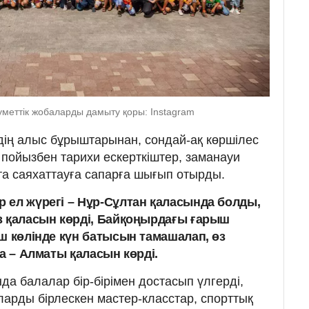
уметтік жобаларды дамыту қоры: Instagram
дің алыс бұрыштарынан, сондай-ақ көршілес
 пойызбен тарихи ескерткіштер, заманауи
та саяхаттауға сапарға шығып отырды.
 ел жүрегі – Нұр-Сұлтан қаласында болды,
з қаласын көрді, Байқоңырдағы ғарыш
ш көлінде күн батысын тамашалап, өз
на – Алматы қаласын көрді.
а балалар бір-бірімен достасып үлгерді,
оларды бірлескен мастер-класстар, спорттық