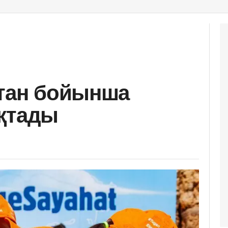
стан бойынша
қтады