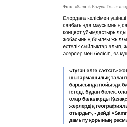
Фото: «Samruk-Kazyna Trust» әлеу
Елордаға келісімен үшінш
саябағында маусымның с
концерт ұйымдастырылды. 
жобасының биылғы жылғы 
естелік сыйлықтар алып,
әсерлерімен бөлісіп, өз к
«Туған елге саяxат» жо
шығармашылық талантта
барысында пойызда ба
істеді, бұдан бөлек, 
олар балаларды Қазақ
жерлердің географиял
отырды», - дейді «Sam
дамыту қорының ресми 