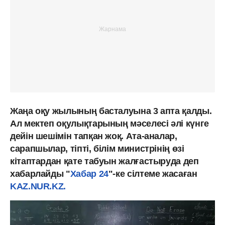
Жаңа оқу жылының басталуына 3 апта қалды.
Ал мектеп оқулықтарының мәселесі әлі күнге
дейін шешімін тапқан жоқ. Ата-аналар,
сарапшылар, тіпті, білім министрінің өзі
кітаптардан қате табуын жалғастыруда деп
хабарлайды "
Хабар 24
"-ке сілтеме жасаған
KAZ.NUR.KZ.