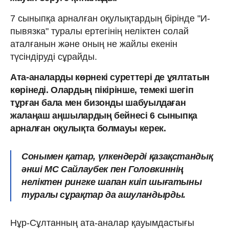
7 сыныпқа арналған оқулықтардың бірінде "И-
пывязка" туралы ертегінің неліктен солай
аталғанын және оның не жайлы екенін
түсіндіруді сұрайды.
Ата-аналарды көрнекі суреттері де ұялтатын
көрінеді. Олардың пікірінше, темекі шегіп
тұрған бала мен бизонды шабуылдаған
жалаңаш аңшылардың бейнесі 6 сыныпқа
арналған оқулықта болмауы керек.
Сонымен қатар, үлкендерді қазақстандық
әнші МС Сайлаубек пен Головкиннің
неліктен рингке шапан киіп шығатыны
туралы сұрақтар да ашуландырды.
Нұр-Сұлтанның ата-аналар қауымдастығы