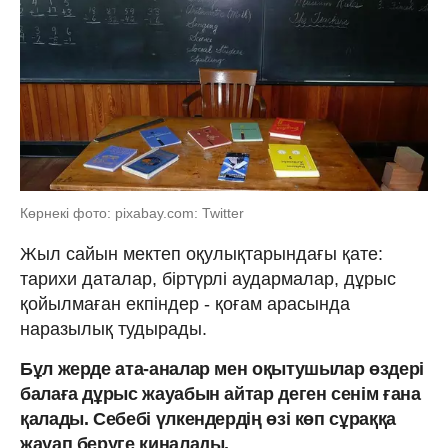
Көрнекі фото: pixabay.com: Twitter
Жыл сайын мектеп оқулықтарындағы қате:
тарихи даталар, біртүрлі аудармалар, дұрыс
қойылмаған екпіндер - қоғам арасында
наразылық тудырады.
Бұл жерде ата-аналар мен оқытушылар өздері
балаға дұрыс жауабын айтар деген сенім ғана
қалады. Себебі үлкендердің өзі көп сұраққа
жауап беруге қиналады.