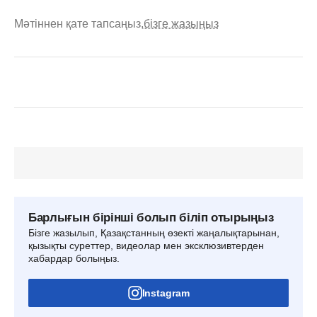
Мәтіннен қате тапсаңыз,
бізге жазыңыз
Барлығын бірінші болып біліп отырыңыз
Бізге жазылып, Қазақстанның өзекті жаңалықтарынан,
қызықты суреттер, видеолар мен эксклюзивтерден
хабардар болыңыз.
Instagram