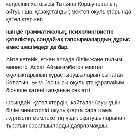
кеңесінің хатшысы Татьяна Коршунованың
айтуынша, қазақстандық мектеп оқулықтарында
қателіктер көп.
ішінде грамматикалық, психолингвистік
қателіктер, сондай-ақ тапсырмалардың дұрыс
емес шешімдері де бар.
Айта кетейік, өткен аптада білім және ғылым
министрі Асхат Аймағамбетов мектеп
оқулықтарының құрастырушыларын сынаған
болатын. БҒМ басшысы оқулықта қарапайым
бірнеше қатені тапқанын сөз етті.
Осындай "қателіктердің" қайталанбауы үшін
білім министрлігі оқулықтарға сараптама
жүргізетін мемлекеттің үздік оқытушыларынан
тұратын сарапшыларды даярламақшы.