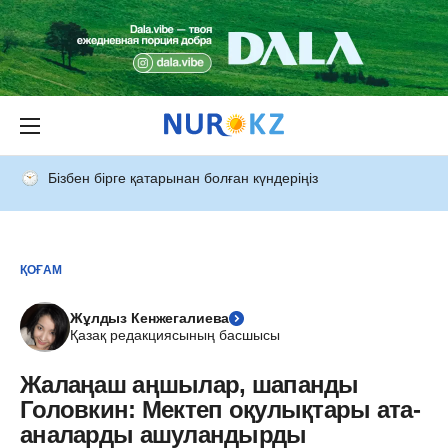
Бізбен бірге қатарынан болған күндеріңіз
ҚОҒАМ
Жұлдыз Кенжегалиева
Қазақ редакциясының басшысы
Жалаңаш аңшылар, шапанды
Головкин: Мектеп оқулықтары ата-
аналарды ашуландырды