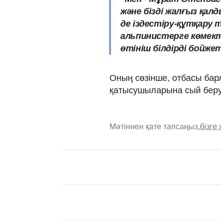
және бізді жалғыз қал
де іздестіру-құтқару
альпинистерге көмекте
өтініш білдірді бойже
Оның сөзінше, отбасы ба
қатысушыларына сый беру
Мәтіннен қате тапсаңыз,
бізге