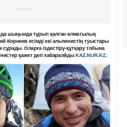
да шыңында тұрып қалған алматылық
й Корнеев есімді екі альпинистің туыстары
 сұрады. Оларға іздестіру-құтқару тобына
пинистер қажет деп хабаралйды
KAZ.NUR.KZ.