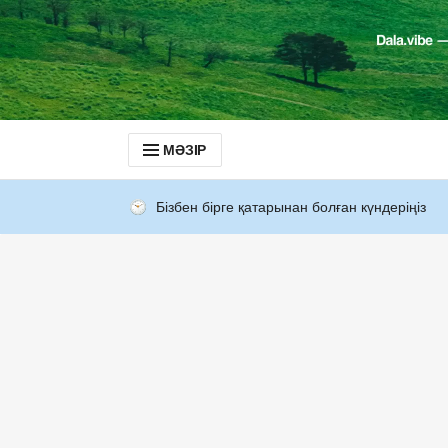
МӘЗІР
Бізбен бірге қатарынан болған күндеріңіз