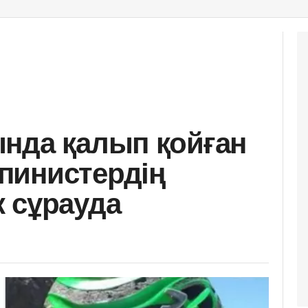
нда қалып қойған
пинистердің
 сұрауда