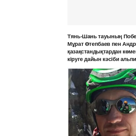
Тянь-Шань тауының Побе
Мұрат Өтепбаев пен Андре
қазақстандықтардан көмек
кіруге дайын кәсіби аль