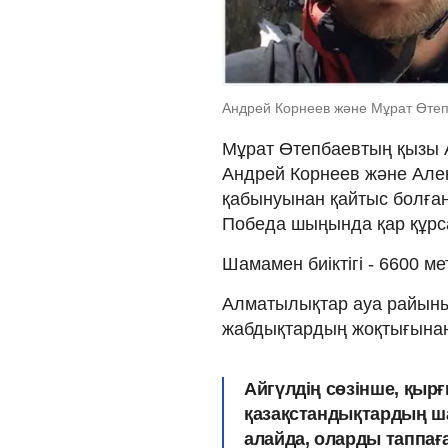
Андрей Корнеев және Мұрат Өтеп
Мұрат Өтепбаевтың қызы А
Андрей Корнеев және Алекс
қабынуынан қайтыс болғаны
Победа шыңында қар құрс
Шамамен биіктігі - 6600 ме
Алматылықтар ауа райыны
жабдықтардың жоқтығынан 
Айгүлдің сөзінше, қыр
қазақстандықтардың ш
алайда, оларды таппағ