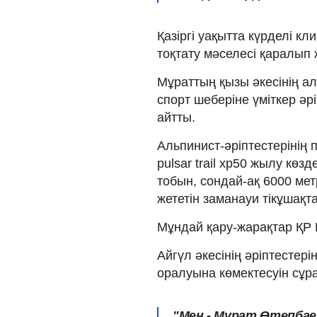
Қазіргі уақытта күрделі 
тоқтату мәселесі қаралып 
Мұраттың қызы әкесінің а
спорт шеберіне үміткер әр
айтты.
Альпинист-әріптестерінің 
pulsar trail xp50 жылу көз
тобын, сондай-ақ 6000 метр
жететін заманауи тікұшақт
Мұндай қару-жарақтар ҚР 
Айгүл әкесінің әріптестері
оралуына көмектесуін сұр
"Мен - Мұрат Өтепбае