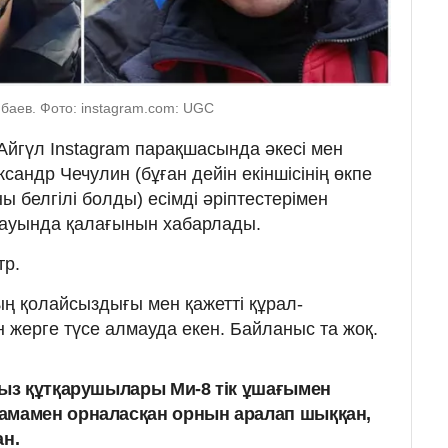
баев. Фото: instagram.com: UGC
йгүл Instagram парақшасында әкесі мен
андр Чечулин (бұған дейін екіншісінің өкпе
 белгілі болды) есімді әріптестерімен
ауында қалағынын хабарлады.
тр.
ң қолайсыздығы мен қажетті құрал-
жерге түсе алмауда екен. Байланыс та жоқ.
ғыз құтқарушылары Ми-8 тік ұшағымен
амамен орналасқан орнын аралап шыққан,
ан.