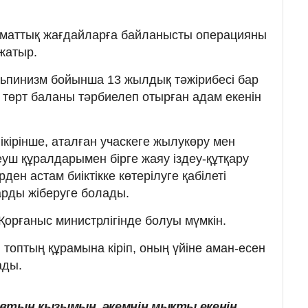
климаттық жағдайларға байланысты операцияны
жатыр.
льпинизм бойынша 13 жылдық тәжірибесі бар
і төрт баланы тәрбиелеп отырған адам екенін
пікірінше, аталған учаскеге жылукөру мен
деуш құралдарымен бірге жаяу іздеу-құтқару
ден астам биіктікке көтерілуге қабілеті
арды жіберуге болады.
Қорғаныс министрлігінде болуы мүмкін.
н топтың құрамына кіріп, оның үйіне аман-есен
ады.
втың қызымын, әкемнің мықты екенін