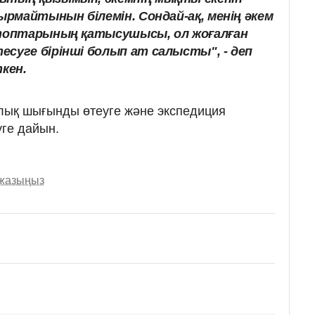
дырмайтынын білемін. Сондай-ақ, менің әкем
 топтарының қатысушысы, ол жоғалған
суге бірінші болып ат салысты", - деп
ткен.
рлық шығынды өтеуге және экспедиция
ге дайын.
 жазыңыз