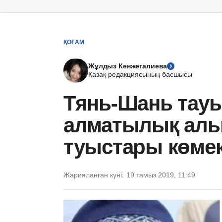
ҚОҒАМ
Жұлдыз Кенжегалиева
Қазақ редакциясының басшысы
Тянь-Шань тауы
алматылық аль
туыстары көмек
Жарияланған күні:
19 тамыз 2019, 11:49