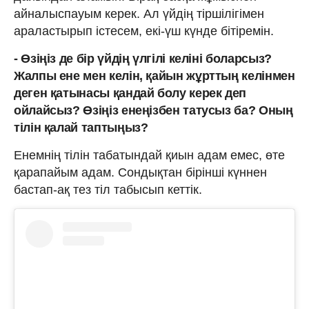
айналыспауым керек. Ал үйдің тіршілігімен
араластырып істесем, екі-үш күнде бітіремін.
- Өзіңіз де бір үйдің үлгілі келіні боларсыз?
Жалпы ене мен келін, қайын жұрттың келінмен
деген қатынасы қандай болу керек деп
ойлайсыз? Өзіңіз енеңізбен татусыз ба? Оның
тілін қалай таптыңыз?
Енемнің тілін табатындай қиын адам емес, өте
қарапайым адам. Сондықтан бірінші күннен
бастап-ақ тез тіл табысып кеттік.