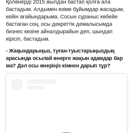
Қолөнерді 2015 жылдан бастап қолға ала
бастадым. Алдымен өзіме бұйымдар жасадым,
кейін ағайындарыма. Сосын сұраныс көбейе
бастаған соң, осы декреттік демалысымда
бизнес көзіне айналдырайын деп, шындап
кірісіп, бастадым.
- Жақындарыңыз, туған-туыстарыңыздың
арасында осылай өнерге жақын адамдар бар
ма? Дәл осы өнеріңіз кімнен дарып тұр?