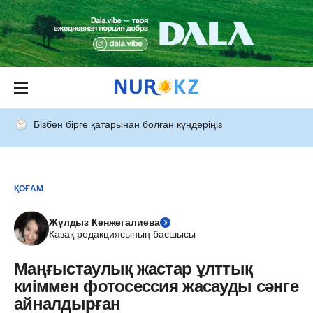
Бізбен бірге қатарынан болған күндеріңіз
ҚОҒАМ
Жұлдыз Кенжегалиева
Қазақ редакциясының басшысы
Маңғыстаулық жастар ұлттық
киіммен фотосессия жасауды сәнге
айналдырған