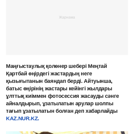
Маңғыстаулық қолөнер шебері Меңтай
Қартбай өңірдегі жастардың неге
қызығытанын баяндап берді. Айтуынша,
батыс өңірінің жастары кейінгі жылдары
ұлттық киіммен фотосессия жасауды сәнге
айналдырып, ұзатылатын арулар шолпы
тағып ұзатылатын болған деп хабарлайды
KAZ.NUR.KZ.