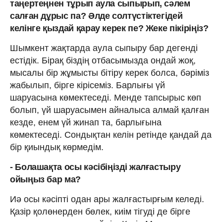
таңертеңнен тұрып аула сыпырып, сәлем
салған дұрыс па? Әлде солтүстіктегідей
келінге қыздай қарау керек пе? Жеке пікіріңіз?
Шымкент жақтарда аула сыпыру бар дегенді
естідік. Бірақ біздің отбасымызда ондай жоқ,
мысалы бір жұмысты бітіру керек болса, бәріміз
жабылып, бірге кірісеміз. Барлығы үй
шаруасына көмектеседі. Менде тапсырыс көп
болып, үй шаруасымен айналыса алмай қалған
кезде, енем үй жинап та, барлығына
көмектеседі. Сондықтан келін ретінде қандай да
бір қиындық көрмедім.
- Болашақта осы кәсібіңізді жалғастыру
ойыңыз бар ма?
Иә осы кәсіпті одан ары жалғастырғым келеді.
Қазір қолөнерден бөлек, киім тігуді де бірге