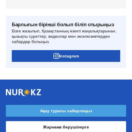
Барлығын бірінші болып біліп отырыңыз
Бізге жазылып, Қазақстанның өзекті жаңалықтарынан,
қызықты суреттер, видеолар мен эксклюзивтерден
хабардар болыңыз.
Instagram
Ақау туралы хабарлаңыз
Жарнама берушілерге