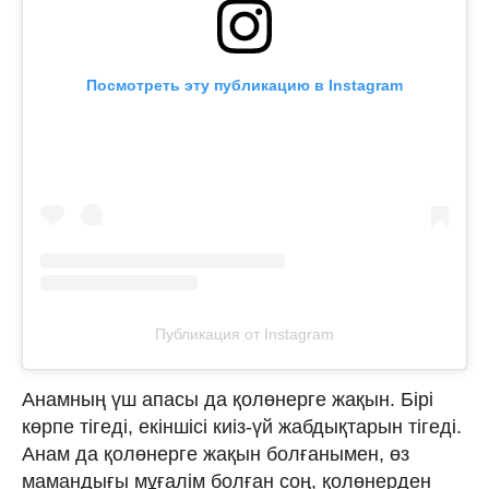
Посмотреть эту публикацию в Instagram
Публикация от Instagram
Анамның үш апасы да қолөнерге жақын. Бірі
көрпе тігеді, екіншісі киіз-үй жабдықтарын тігеді.
Анам да қолөнерге жақын болғанымен, өз
мамандығы мұғалім болған соң, қолөнерден