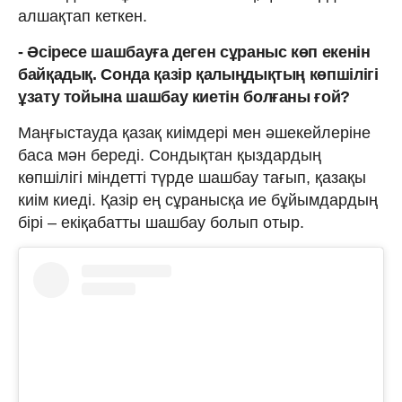
алшақтап кеткен.
- Әсіресе шашбауға деген сұраныс көп екенін
байқадық. Сонда қазір қалыңдықтың көпшілігі
ұзату тойына шашбау киетін болғаны ғой?
Маңғыстауда қазақ киімдері мен әшекейлеріне
баса мән береді. Сондықтан қыздардың
көпшілігі міндетті түрде шашбау тағып, қазақы
киім киеді. Қазір ең сұранысқа ие бұйымдардың
бірі – екіқабатты шашбау болып отыр.