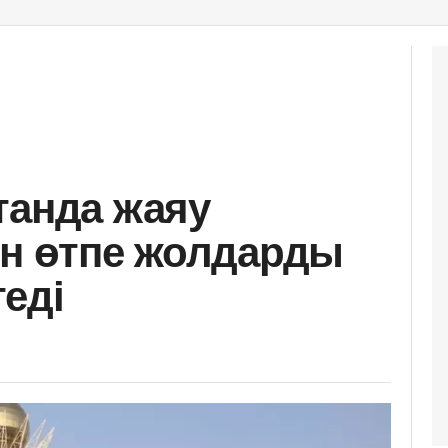
танда жаяу
ін өтпе жолдарды
еді