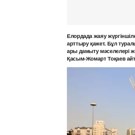
Елордада жаяу жүргіншіл
арттыру қажет. Бұл турал
ары дамыту мәселелері ж
Қасым-Жомарт Тоқаев ай