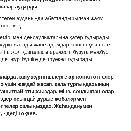
назар аударды.
өптеген ауданында абаттандырылған жаяу
песі жоқ.
 өмірі мен денсаулықтарына қатер тудырады.
ріп жатады және адамдар көшені қиып өте
өтіп, жол қозғалысы ережесін бұзуға мәжбүр
де, жүргізушіге де тәуекел тудырады.
аларда жаяу жүргіншілерге арналған өтпелер
лер үшін жағдай жасап, қала тұрғындарының
 танытпай отырсыздар. Міне, сондықтан олар
 Сіздер осындай дұрыс жобалармен
 өтпелер салыңыздар. Жаһанданумен
 - деді Тоқаев.