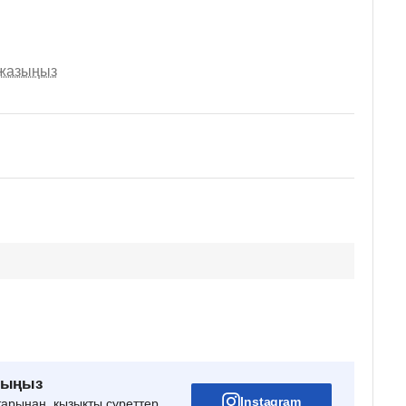
 жазыңыз
рыңыз
Instagram
тарынан, қызықты суреттер,