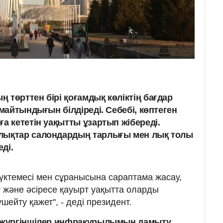
 төрттен бірі қоғамдық көліктің бағдар
лмайтындығын білдіреді. Себебі, көптеген
а кететін уақытты ұзартып жібереді.
лықтар салондардың тарлығы мен лық толы
ді.
ктемесі мен сұранысына сараптама жасау,
у және әсіресе қауырт уақытта оларды
ейту қажет", - деді президент.
 жүргіншілер инфрақұрылымын дамыту