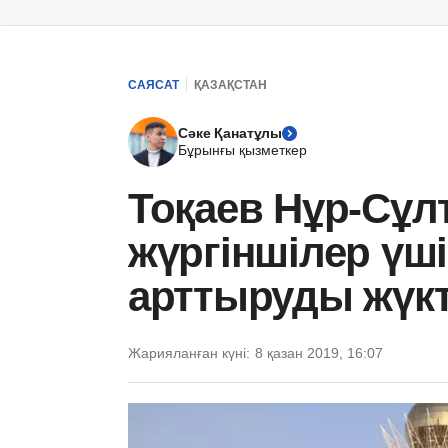
САЯСАТ
ҚАЗАҚСТАН
Сәке Қанатұлы
Бұрынғы қызметкер
Тоқаев Нұр-Сұл
жүргіншілер үш
арттыруды жүкт
Жарияланған күні:
8 қазан 2019, 16:07