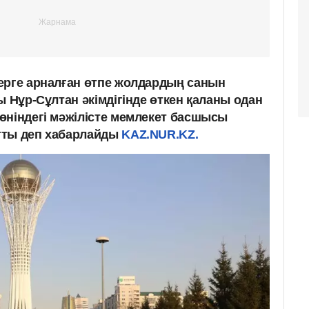
ерге арналған өтпе жолдардың санын
ы Нұр-Сұлтан әкімдігінде өткен қаланы одан
өніндегі мәжілісте мемлекет басшысы
тты деп хабарлайды
KAZ.NUR.KZ.