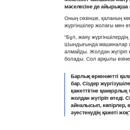
мәселесіне де айырықша 
Оның сөзінше, қаланың к
жүргіншілер жолағы мен өт
"Бұл, жаяу жүргіншілердің
Шындығында машиналар жү
алмайды. Жолдан жүгіріп 
болады. Сол арқылы өзіне 
Барлық өркениетті қал
бар. Сіздер жүргізуші
қажеттігіне қамқорлық
жолдан жүгіріп өтеді.
айналысып, көпірлер,
әуестенудің қажеті жоқ",