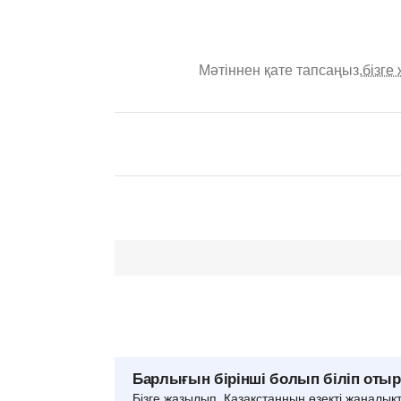
Мәтіннен қате тапсаңыз,
бізге
Барлығын бірінші болып біліп оты
Бізге жазылып, Қазақстанның өзекті жаңалық