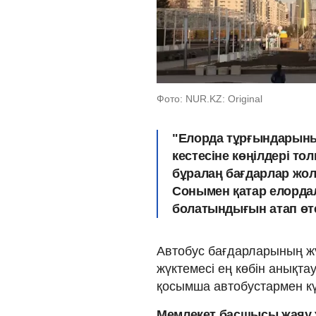
Фото: NUR.KZ: Original
"Елорда тұрғындарының
кестесіне көңілдері то
бұралаң бағдарлар жолғ
Сонымен қатар елорда
болатындығын атап өте
Автобус бағдарларының жү
жүктемесі ең көбін анықта
қосымша автобустармен күш
Мемлекет басшысы жаяу