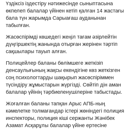
Үздіксіз іздестіру нәтижесінде сыныптасына
өкпелеп балалар үйінен кетіп қалған 14 жастағы
бала түн жарымда Сарыағаш ауданынан
табылған.
Жасөспірімді көшедегі жеңіл тағам әзірлейтін
дүңгіршектің жанында отырған жерінен тәртіп
сақшылары тауып алған.
Полицейлер баланы бөлімшеге жеткізіп
денсаулығының жақсы екендігіне көз жеткізген
соң психологтарды шақырып жасөспіріммен
түсіндіру жұмыстарын жүргізді. Сөйтіп дін аман
балалар үйінің тәрбиеленушілеріне табыстады.
Жоғалған баланы тапқан Арыс АПБ-ның
кәмелетке толмағандар істері жөніндегі полиция
инспекторы, полиция кіші сержанты Жәнібек
Азамат Асқарұлы балалар үйіне ертесіне