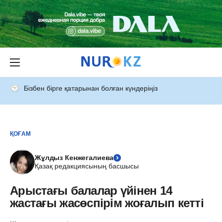
Бізбен бірге қатарынан болған күндеріңіз
ҚОҒАМ
Жұлдыз Кенжегалиева
Қазақ редакциясының басшысы
Арыстағы балалар үйінен 14
жастағы жасөспірім жоғалып кетті