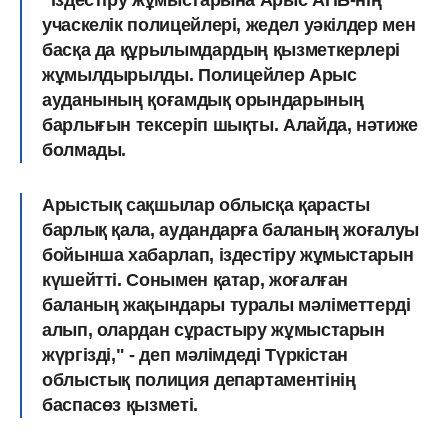
учаскелік полицейлері, жедел уәкілдер мен
басқа да құрылымдардың қызметкерлері
жұмылдырылды. Полицейлер Арыс
ауданының қоғамдық орындарының
барлығын тексеріп шықты. Алайда, нәтиже
болмады.
Арыстық сақшылар облысқа қарасты
барлық қала, аудандарға баланың жоғалуы
бойынша хабарлап, іздестіру жұмыстарын
күшейтті. Сонымен қатар, жоғалған
баланың жақындары туралы мәліметтерді
алып, олардан сұрастыру жұмыстарын
жүргізді," - деп мәлімдеді Түркістан
облыстық полиция департаментінің
баспасөз қызметі.