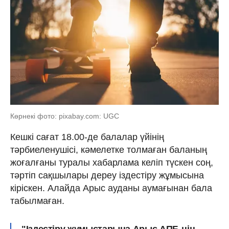
Көрнекі фото: pixabay.com: UGC
Кешкі сағат 18.00-де балалар үйінің
тәрбиеленушісі, кәмелетке толмаған баланың
жоғалғаны туралы хабарлама келіп түскен соң,
тәртіп сақшылары дереу іздестіру жұмысына
кіріскен. Алайда Арыс ауданы аумағынан бала
табылмаған.
"Іздестіру жұмыстарына Арыс АПБ-нің