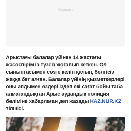
Арыстағы балалар үйінен 14 жастағы
жасөспірім із-түзсіз жоғалып кеткен. Ол
сыныптасымен сөзге келіп қалып, белгісіз
жаққа бет алған. Балалар үйінің қызметкерлері
оны алдымен өздері іздеп екі сағат бойы таба
алмағандықтан Арыс аудандық полиция
бөліміне хабарлаған деп жазады
KAZ.NUR.KZ
тілшісі.