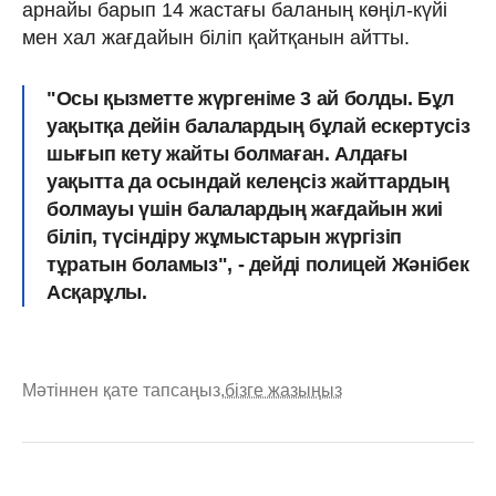
арнайы барып 14 жастағы баланың көңіл-күйі
мен хал жағдайын біліп қайтқанын айтты.
"Осы қызметте жүргеніме 3 ай болды. Бұл
уақытқа дейін балалардың бұлай ескертусіз
шығып кету жайты болмаған. Алдағы
уақытта да осындай келеңсіз жайттардың
болмауы үшін балалардың жағдайын жиі
біліп, түсіндіру жұмыстарын жүргізіп
тұратын боламыз", - дейді полицей Жәнібек
Асқарұлы.
Мәтіннен қате тапсаңыз,
бізге жазыңыз