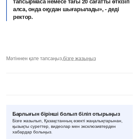
тапсырмаса немесе тағы 20 сағатты өткізіп
алса, онда оқудан шығарылады»,
- деді
ректор.
Мәтіннен қате тапсаңыз,
бізге жазыңыз
Барлығын бірінші болып біліп отырыңыз
Бізге жазылып, Қазақстанның өзекті жаңалықтарынан,
қызықты суреттер, видеолар мен эксклюзивтерден
хабардар болыңыз.