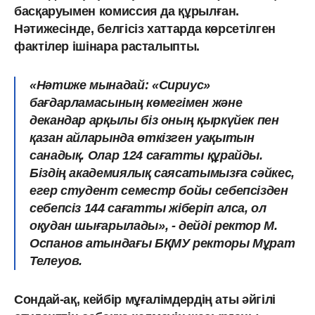
басқаруымен комиссия да құрылған.
Нәтижесінде, белгісіз хаттарда көрсетілген
фактілер ішінара расталыпты.
«Нәтиже мынадай: «Сириус»
бағдарламасының көмегімен және
декандар арқылы біз оның қыркүйек пен
қазан айларында өткізген уақытын
санадық. Олар 124 сағатты құрайды.
Біздің академиялық саясатымызға сәйкес,
егер студент семестр бойы себепсізден
себепсіз 144 сағатты жіберіп алса, ол
оқудан шығарылады», - дейді ректор М.
Оспанов атындағы БҚМУ ректоры Мұрат
Телеуов.
Сондай-ақ, кейбір мұғалімдердің аты әйгілі