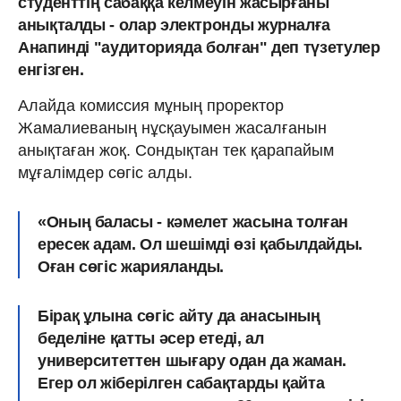
студенттің сабаққа келмеуін жасырғаны
анықталды - олар электронды журналға
Анапинді "аудиторияда болған" деп түзетулер
енгізген.
Алайда комиссия мұның проректор
Жамалиеваның нұсқауымен жасалғанын
анықтаған жоқ. Сондықтан тек қарапайым
мұғалімдер сөгіс алды.
«Оның баласы - кәмелет жасына толған
ересек адам. Ол шешімді өзі қабылдайды.
Оған сөгіс жарияланды.
Бірақ ұлына сөгіс айту да анасының
беделіне қатты әсер етеді, ал
университеттен шығару одан да жаман.
Егер ол жіберілген сабақтарды қайта