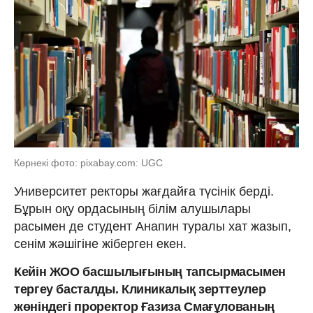
Көрнекі фото: pixabay.com: UGC
Университет ректоры жағдайға түсінік берді.
Бұрын оқу ордасының білім алушылары
расымен де студент Анапин туралы хат жазып,
сенім жәшігіне жіберген екен.
Кейін ЖОО басшылығының тапсырмасымен
тергеу басталды. Клиникалық зерттеулер
жөніндегі проректор Ғазиза Смағұлованың