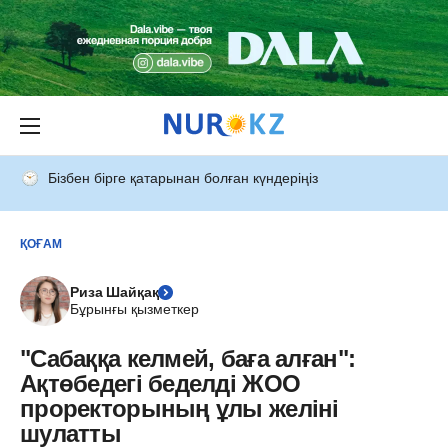
Бізбен бірге қатарынан болған күндеріңіз
ҚОҒАМ
Риза Шайқақ
Бұрынғы қызметкер
"Сабаққа келмей, баға алған":
Ақтөбедегі беделді ЖОО
проректорының ұлы желіні
шулатты