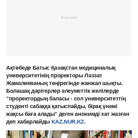
Ақтөбеде Батыс Қазақстан медициналық
университетінің проректоры Ләззат
Жамалиеваның төңірегінде жанжал шықты.
Болашақ дәрігерлер әлеуметтік желілерде
"проректордың баласы - сол университеттің
студенті сабаққа қатыспайды, бірақ үнемі
жақсы баға алады" деген анонимді хат жазған
деп хабарлайды
KAZ.NUR.KZ.