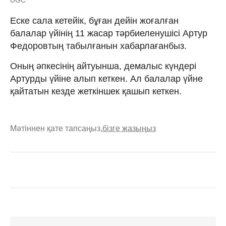
Еске сала кетейік, бұған дейін жоғалған
балалар үйінің 11 жасар тәрбиеленушісі Артур
Федоровтың табылғанын хабарлағанбыз.
Оның әпкесінің айтуынша, демалыс күндері
Артурды үйіне алып кеткен. Ал балалар үйне
қайтатын кезде жеткіншек қашып кеткен.
Мәтіннен қате тапсаңыз,
бізге жазыңыз