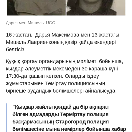
Дарья мен Мишель: UGC
16 жастағы Дарья Максимова мен 13 жастағы
Мишель Лавриенконың қазір қайда екендері
белгісіз.
Құқық қорғау органдарының мәліметі бойынша,
қыздар әлеуметтік мекемеден 30 қараша күні
17:30-да қашып кеткен. Оларды іздеу
жұмыстарымен Теміртау полициясының
бірнеше аудандық бөлімшелері айналысуда.
"Қыздар жайлы қандай да бір ақпарат
білген адмадарды Терміртау полиция
басқармасының Старогород полиция
бөлімшесіне мына нөмірлер бойынша хабар