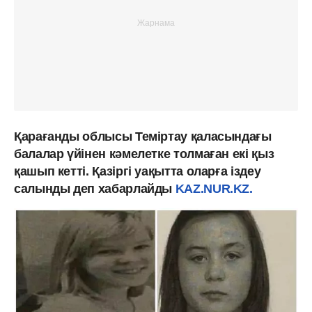
Қарағанды облысы Теміртау қаласындағы
балалар үйінен кәмелетке толмаған екі қыз
қашып кетті. Қазіргі уақытта оларға іздеу
салынды деп хабарлайды
KAZ.NUR.KZ.