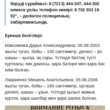
беруді сұраймыз: 8 (7213) 444-307, 444-302
немесе ұялы телефон нөмірі: 8 702 933 19
92", – делінген полицияның
хабарламасында.
Ерекше белгілері:
Максимова Дарья Александровна: 05.08.2003
жылы туған, бойы – 150 сантиметр, денесі – ірі,
шашы – қысқа, ақ сары. Үстінде батпақ түсті
курткасы, көк джинсы, қара бәтіңке мен қара бас
киім болған.
Лавриенко Мишель Анатольевна: 05.06.2006
жылы туған, бойы – 160 сантиметр, орташа
денелі, шашы – ұзын. Үсітнде қызыл мамық
куртка, қара шалбар мен қара шапка болған.