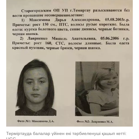
Терміртауда балалар үйінен екі тәрбиеленуші қашып кетті:
UGC