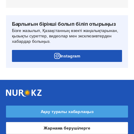
Барлығын бірінші болып біліп отырыңыз
Бізге жазылып, Қазақстанның өзекті жаңалықтарынан,
қызықты суреттер, видеолар мен эксклюзивтерден
хабардар болыңыз.
Instagram
Ақау туралы хабарлаңыз
Жарнама берушілерге