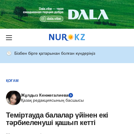
Бізбен бірге қатарынан болған күндеріңіз
ҚОҒАМ
Жұлдыз Кенжегалиева
Қазақ редакциясының басшысы
Теміртауда балалар үйінен екі
тәрбиеленуші қашып кетті