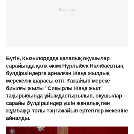
Бүгін, Қызылордада қалалық оқушылар
сарайында қала әкімі Нұрлыбек Нәлібаевтың
бүлдіршіндерге арналған Жаңа жылдық
мерекелік шарасы өтті. Ғажайып мереке
биылғы жылы "Сиқырлы Жаңа жыл"
тақырыбында ұйымдастырылып, оқушылар
сарайы бүлдіршіндер үшін жаңалық пен
жұмбаққа толы таңғажайып ертегілер мекеніне
айналды.