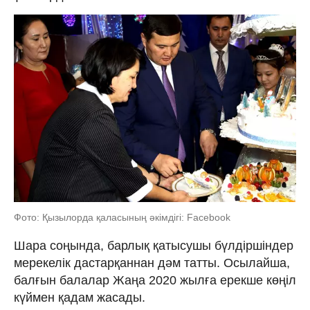
Фото: Қызылорда қаласының әкімдігі: Facebook
Шара соңында, барлық қатысушы бүлдіршіндер
мерекелік дастарқаннан дәм татты. Осылайша,
балғын балалар Жаңа 2020 жылға ерекше көңіл
күймен қадам жасады.