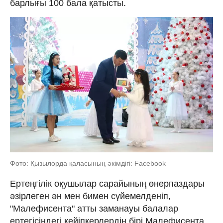
барлығы 100 бала қатысты.
Фото: Қызылорда қаласының әкімдігі: Facebook
Ертеңгілік оқушылар сарайының өнерпаздары
әзірлеген ән мен бимен сүйемелденіп,
"Малефисента" атты заманауы балалар
ертегісіндегі кейіпкерлердің бірі Малефисента,