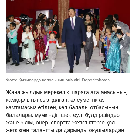
Фото: Қызылорда қаласының әкімдігі: Depositphotos
Жаңа жылдық мерекелік шараға ата-анасының
қамқорлығынсыз қалған, әлеуметтік аз
қамтамасыз етілген, көп балалы отбасының
балалары, мүмкіндігі шектеулі бүлдіршіндер
және білім, өнер, спортта жетістіктерге қол
жеткізген талантты да дарынды оқушылардан