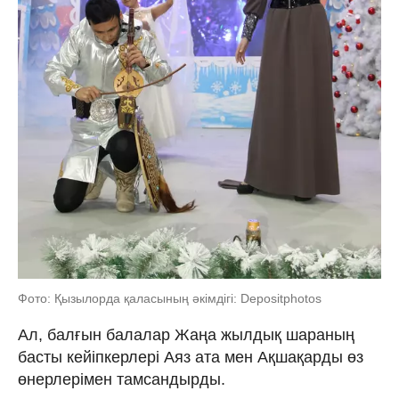
Фото: Қызылорда қаласының әкімдігі: Depositphotos
Ал, балғын балалар Жаңа жылдық шараның
басты кейіпкерлері Аяз ата мен Ақшақарды өз
өнерлерімен тамсандырды.