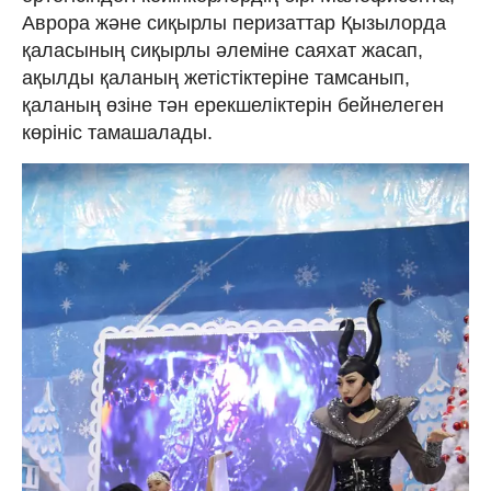
Аврора және сиқырлы перизаттар Қызылорда
қаласының сиқырлы әлеміне саяхат жасап,
ақылды қаланың жетістіктеріне тамсанып,
қаланың өзіне тән ерекшеліктерін бейнелеген
көрініс тамашалады.