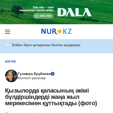
Бізбен бірге қатарынан болған күндеріңіз
ҚОҒАМ
Гүлмира Ерубаева
Контент-ресечер
Қызылорда қаласының әкімі
бүлдіршіндерді жаңа жыл
мерекесімен құттықтады (фото)