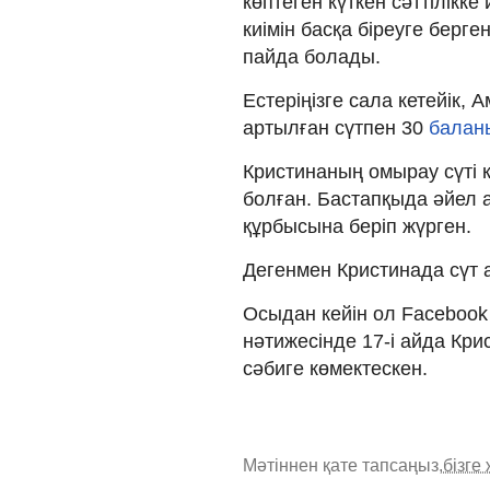
көптеген күткен сәттілікке
киімін басқа біреуге берге
пайда болады.
Естеріңізге сала кетейік,
артылған сүтпен 30
балан
Кристинаның омырау сүті к
болған. Бастапқыда әйел а
құрбысына беріп жүрген.
Дегенмен Кристинада сүт 
Осыдан кейін ол Facebook
нәтижесінде 17-і айда Крис
сәбиге көмектескен.
Мәтіннен қате тапсаңыз,
бізге