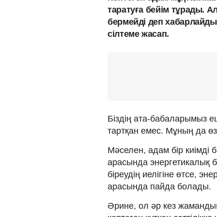
таратуға бейім тұрады. А
бермейді деп хабарлайды
сілтеме жасап.
Біздің ата-бабаларымыз еш
тартқан емес. Мұның да өз
Мәселен, адам бір киімді 
арасында энергетикалық б
біреудің иелігіне өтсе, эн
арасында пайда болады.
Әрине, ол әр кез жаманды