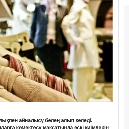
лықпен айналысу белең алып келеді.
дарға көмектесу мақсатында ескі киімдерін