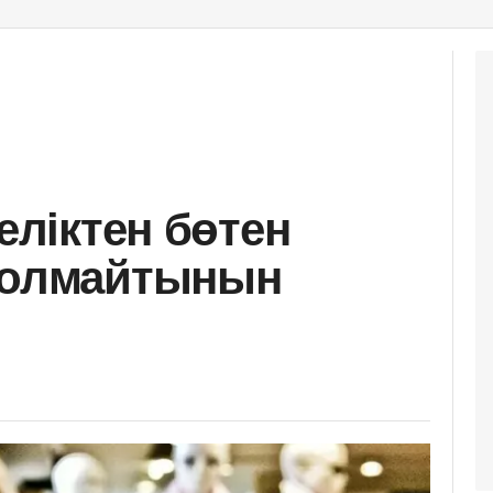
неліктен бөтен
 болмайтынын