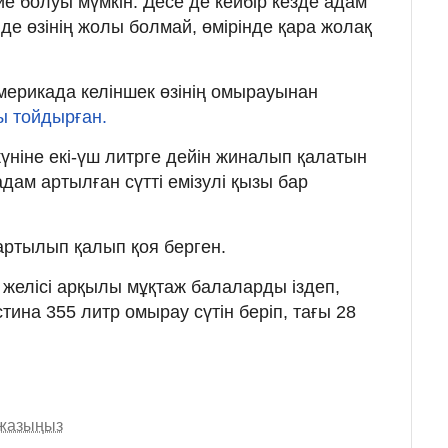
 ие болуы мүмкін. Десе де кейбір кезде адам
нде өзінің жолы болмай, өмірінде қара жолақ
 Америкада келіншек өзінің омырауынан
ы тойдырған.
үніне екі-үш литрге дейін жиналып қалатын
дам артылған сүтті емізулі қызы бар
артылып қалып қоя берген.
 желісі арқылы мұқтаж балаларды іздеп,
тина 355 литр омырау сүтін беріп, тағы 28
 жазыңыз