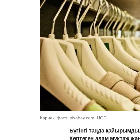
Көрнекі фото: pixabay.com: UGC
Бүгінгі таңда қайырымды
Көптеген адам мұқтаж жан