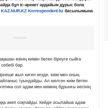
лайда бұл іс-әрекет әрдайым дұрыс бола
KAZ.NUR.KZ
Korrespondent.kz
басылымына
қашан өзінің киімін бөтен біреуге сыйға
 себебі бар.
бірнеше жыл киген кезде, киім мен оның
айланыс туындайды. Ал киілген киім бөтен
ергетика сол адам мен киімнің бұрынғы иесінің
ққа әкеп соқпайды. Кейде осылайша адам