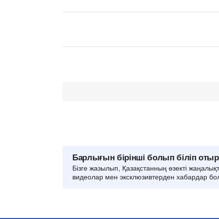
Барлығын бірінші болып біліп оты
Бізге жазылып, Қазақстанның өзекті жаңалық
видеолар мен эксклюзивтерден хабардар бо