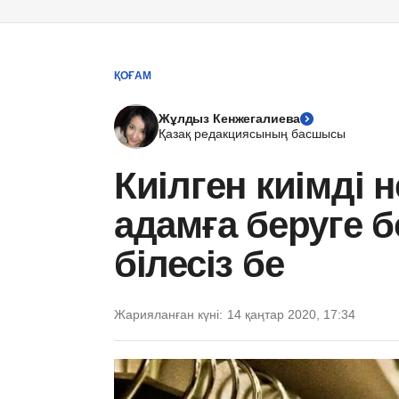
ҚОҒАМ
Жұлдыз Кенжегалиева
Қазақ редакциясының басшысы
Киілген киімді 
адамға беруге
білесіз бе
Жарияланған күні:
14 қаңтар 2020, 17:34