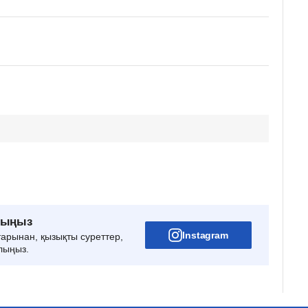
рыңыз
Instagram
тарынан, қызықты суреттер,
лыңыз.