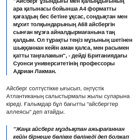
"Айсберг ұзындығы мен қалыңдығының
ара қатынасы бойынша A4 форматты
қағаздың бес бетіне ұқсас, сондықтан мен
мұхит толқындарының А68 айсбергін
сынған мұзға айналдырмағанына таң
қалдым. Ол тұрақты теңіз мұзының шетінен
шыққаннан кейін аман қалса, мен расымен
қатты таңғаламын", - дейді Британиядағы
Суонси университетінің профессоры
Адриан Лакман.
Айсберг солтүстікке ығысып, оңтүстік
Атлантиканың салыстырмалы жылы суларына
кіреді. Ғалымдар бұл бағытты "айсбергтер
аллеясы" деп атайды.
"Жаңа айсберг мұздықтан ажырағаннан
кейін бірнеше бөлікке бөлінеді деп болжап