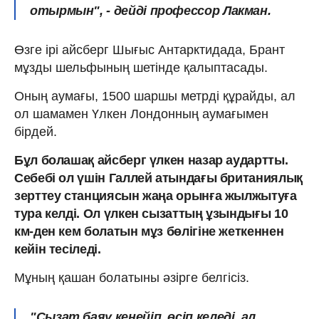
отырмын",
- дейді профессор Лакман.
Өзге ірі айсберг Шығыс Антарктидада, Брант
мұзды шельфының шетінде қалыптасады.
Оның аумағы, 1500 шаршы метрді құрайды, ал
ол шамамен Үлкен Лондонның аумағымен
бірдей.
Бұл болашақ айсберг үлкен назар аудартты.
Себебі ол үшін Галлей атындағы британиялық
зерттеу станциясын жаңа орынға жылжытуға
тура келді. Ол үлкен сызаттың ұзындығы 10
км-ден кем болатын мұз бөлігіне жеткеннен
кейін тесіледі.
Мұның қашан болатыны әзірге белгісіз.
"Сызат баяу кеңейіп, өсіп келеді, ал