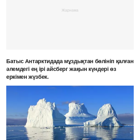
Батыс Антарктидада мұздықтан бөлініп қалған
әлемдегі ең ірі айсберг жақын күндері өз
еркімен жүзбек.