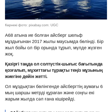
Көрнекі фото: pixabay.com: UGC
А68 атына ие болған айсберг шельф
мұздығынан 2017 жылы маусымда бөлінді. Бір
жыл бойы ол бір орында тұрып, мүлде жүзген
жоқ.
Қазіргі таңда ол солтүстік-шығыс бағытында
қозғалып, мұхиттағы тұрақты теңіз мұзының
жиегіне дейін жетті.
Ол мұздықтан бөлінгенде айсбергтің аумағы 6
мың шаршы метрді құраған және соңғы екі
жарым жылда сәл ғана кішірейді.