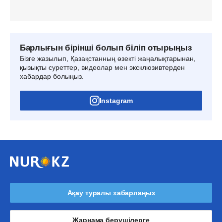
Барлығын бірінші болып біліп отырыңыз
Бізге жазылып, Қазақстанның өзекті жаңалықтарынан,
қызықты суреттер, видеолар мен эксклюзивтерден
хабардар болыңыз.
Instagram
Ақау туралы хабарлаңыз
Жарнама берушілерге