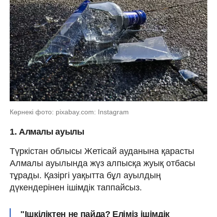
Көрнекі фото: pixabay.com: Instagram
1. Алмалы ауылы
Түркістан облысы Жетісай ауданына қарасты
Алмалы ауылында жүз алпысқа жуық отбасы
тұрады. Қазіргі уақытта бұл ауылдың
дүкендерінен ішімдік таппайсыз.
"Ішкіліктен не пайда? Еліміз ішімдік