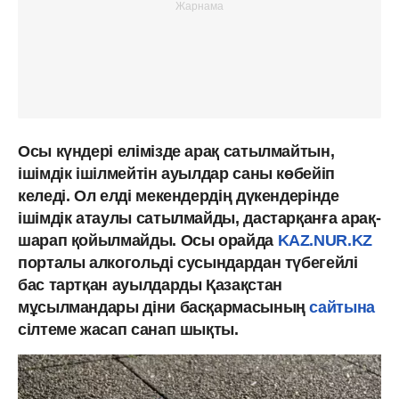
Осы күндері елімізде арақ сатылмайтын,
ішімдік ішілмейтін ауылдар саны көбейіп
келеді. Ол елді мекендердің дүкендерінде
ішімдік атаулы сатылмайды, дастарқанға арақ-
шарап қойылмайды. Осы орайда
KAZ.NUR.KZ
порталы алкогольді сусындардан түбегейлі
бас тартқан ауылдарды Қазақстан
мұсылмандары діни басқармасының
сайтына
сілтеме жасап санап шықты.