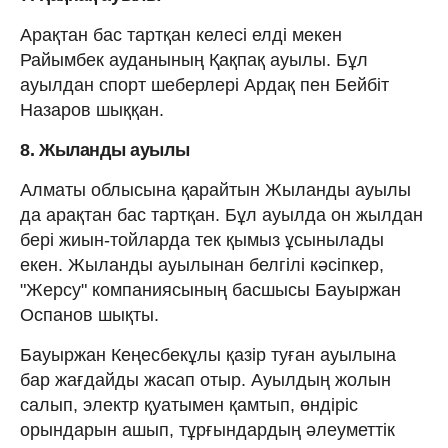
Арақтан бас тартқан келесі елді мекен
Райымбек ауданының Қақпақ ауылы. Бұл
ауылдан спорт шеберлері Ардақ пен Бейбіт
Назаров шыққан.
8. Жыланды ауылы
Алматы облысына қарайтын Жыланды ауылы
да арақтан бас тартқан. Бұл ауылда он жылдан
бері жиын-тойларда тек қымыз ұсынылады
екен. Жыланды ауылынан белгілі кәсіпкер,
"Жерсу" компаниясының басшысы Бауыржан
Оспанов шықты.
Бауыржан Кеңесбекұлы қазір туған ауылына
бар жағдайды жасап отыр. Ауылдың жолын
салып, электр қуатымен қамтып, өндіріс
орындарын ашып, тұрғындардың әлеуметтік