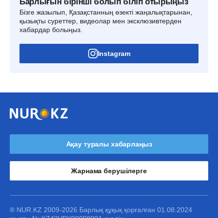
Барлығын бірінші болып біліп отырыңыз
Бізге жазылып, Қазақстанның өзекті жаңалықтарынан,
қызықты суреттер, видеолар мен эксклюзивтерден
хабардар болыңыз.
Instagram
Ақау туралы хабарлаңыз
Жарнама берушілерге
® NUR.KZ 2009-2026 Барлық құқық қорғалған 01.08.2024