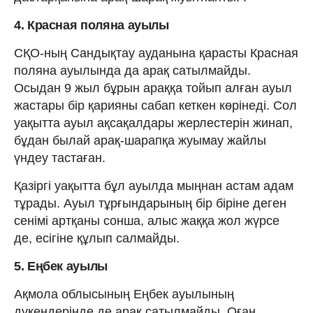
4. Красная поляна ауылы
СҚО-ның Сандықтау ауданына қарасты Красная
поляна ауылында да арақ сатылмайды.
Осыдан 9 жыл бұрын араққа тойып алған ауыл
жастары бір қарияны сабап кеткен көрінеді. Сол
уақытта ауыл ақсақалдары жерлестерін жинап,
бұдан былай арақ-шарапқа жуымау жайлы
үндеу тастаған.
Қазіргі уақытта бұл ауылда мыңнан астам адам
тұрады. Ауыл тұрғындарының бір біріне деген
сенімі артқаны сонша, алыс жаққа жол жүрсе
де, есігіне құлып салмайды.
5. Еңбек ауылы
Ақмола облысының Еңбек ауылының
дүкендерінде де арақ сатылмайды. Оған