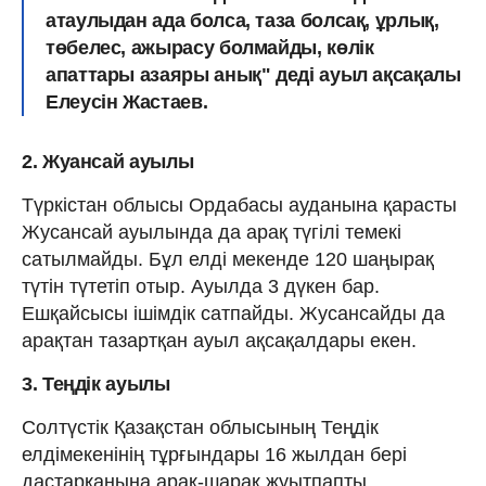
атаулыдан ада болса, таза болсақ, ұрлық,
төбелес, ажырасу болмайды, көлік
апаттары азаяры анық" деді ауыл ақсақалы
Елеусін Жастаев.
2. Жуансай ауылы
Түркістан облысы Ордабасы ауданына қарасты
Жусансай ауылында да арақ түгілі темекі
сатылмайды. Бұл елді мекенде 120 шаңырақ
түтін түтетіп отыр. Ауылда 3 дүкен бар.
Ешқайсысы ішімдік сатпайды. Жусансайды да
арақтан тазартқан ауыл ақсақалдары екен.
3. Теңдік ауылы
Солтүстік Қазақстан облысының Теңдік
елдімекенінің тұрғындары 16 жылдан бері
дастарқанына арақ-шарақ жуытпапты. .