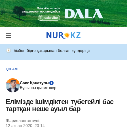
Бізбен бірге қатарынан болған күндеріңіз
ҚОҒАМ
Сәке Қанатұлы
Бұрынғы қызметкер
Елімізде ішімдіктен түбегейлі бас
тартқан неше ауыл бар
Жарияланған күні:
12 ақпан 2020, 23:14