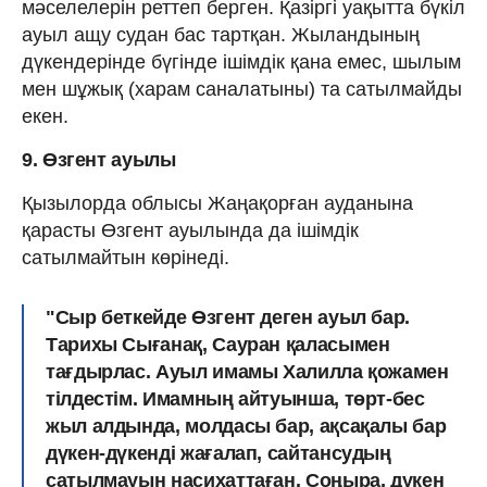
мәселелерін реттеп берген. Қазіргі уақытта бүкіл
ауыл ащу судан бас тартқан. Жыландының
дүкендерінде бүгінде ішімдік қана емес, шылым
мен шұжық (харам саналатыны) та сатылмайды
екен.
9. Өзгент ауылы
Қызылорда облысы Жаңақорған ауданына
қарасты Өзгент ауылында да ішімдік
сатылмайтын көрінеді.
"Сыр беткейде Өзгент деген ауыл бар.
Тарихы Сығанақ, Сауран қаласымен
тағдырлас. Ауыл имамы Халилла қожамен
тілдестім. Имамның айтуынша, төрт-бес
жыл алдында, молдасы бар, ақсақалы бар
дүкен-дүкенді жағалап, сайтансудың
сатылмауын насихаттаған. Соңыра, дүкен