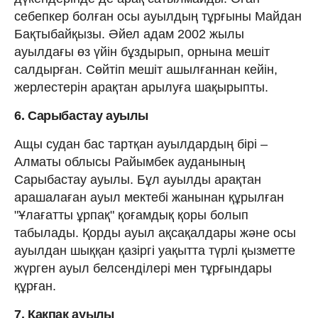
себепкер болған осы ауылдың тұрғыны Майдан
Бақтыбайқызы. Әйел адам 2002 жылы
ауылдағы өз үйін бұздырып, орнына мешіт
салдырған. Сөйтіп мешіт ашылғаннан кейін,
жерлестерін арақтан арылуға шақырыпты.
6. Сарыбастау ауылы
Ащы судан бас тартқан ауылдардың бірі –
Алматы облысы Райымбек ауданының
Сарыбастау ауылы. Бұл ауылды арақтан
арашалаған ауыл мектебі жанынан құрылған
"Ұлағатты ұрпақ" қоғамдық қоры болып
табылады. Қорды ауыл ақсақалдары және осы
ауылдан шыққан қазіргі уақытта түрлі қызметте
жүрген ауыл белсенділері мен тұрғындары
құрған.
7. Қақпақ ауылы