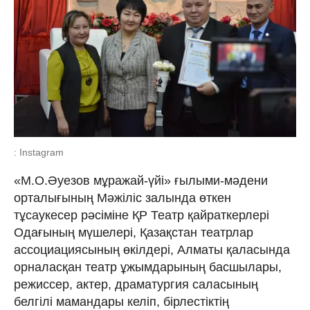
: Instagram
«М.О.Әуезов мұражай-үйі» ғылыми-мәдени
орталығының Мәжіліс залында өткен
тұсаукесер рәсіміне ҚР Театр қайраткерлері
Одағының мүшелері, Қазақстан театрлар
ассоциациясының өкілдері, Алматы қаласында
орналасқан театр ұжымдарының басшылары,
режиссер, актер, драматургия саласының
белгілі мамандары келіп, бірлестіктің