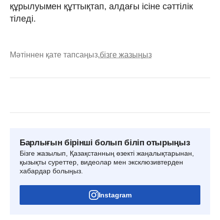
құрылуымен құттықтап, алдағы ісіне сәттілік
тіледі.
Мәтіннен қате тапсаңыз,
бізге жазыңыз
Барлығын бірінші болып біліп отырыңыз
Бізге жазылып, Қазақстанның өзекті жаңалықтарынан,
қызықты суреттер, видеолар мен эксклюзивтерден
хабардар болыңыз.
Instagram