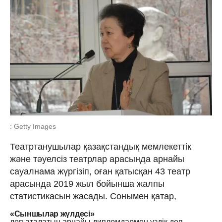
: Getty Images
Театртанушылар қазақстандық мемлекеттік
және тәуелсіз театрлар арасында арнайы
сауалнама жүргізіп, оған қатысқан 43 театр
арасында 2019 жыл бойынша жалпы
статистикасын жасады. Сонымен қатар,
«Сыншылар жүлдесі»
деп аталатын арнайы дипломдармен үздік деп