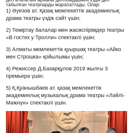
табылған театрларды марапаттады. Олар:
1) Әуезов ат. Қазақ мемлекеттік академиялық
драма театры үздік сайт үшін;
2) Теміртау балалар мен жасөспірімдер театры
«В гостях у Тролли» спектаклі үшін;
3) Алматы мемлекеттік қуыршақ театры «Айко
мен Строшка» қойылымы үшін;
4) Режиссер Д.Базарқұлов 2019 жылғы 3
премьера үшін;
5) Қ.Қуанышбаев ат. қазақ мемлекеттік
академиялық музыкалық драма театры «Ләйлі-
Мәжнүн» спектаклі үшін.