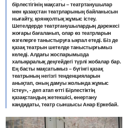
бірлестігінің мақсаты – театртанушылар
мен қазақстан театрларының байланысын
нығайту, қоянқолтық жұмыс істеу.
Шетелдерде театртанушылардың дәрежесі
жоғары бағаланып, олар өз театрларын
өзгелерге таныстыруға ықпал етеді. Біз де
қазақ театрын шетелде таныстырғымыз
келеді. Алдағы жоспарымызда
халықаралық деңгейдегі түрлі жобалар бар.
Ең басты мақсатымыз – бүгінгі қазақ
театрының негізгі тенденцияларын
анықтап, оның дамуы жолында жұмыс
істеу», -
деп атап өтті Бірлестіктің
қазақстандың жетекшісі, өнертану
кандидаты, театр сыншысы Анар Еркебай.