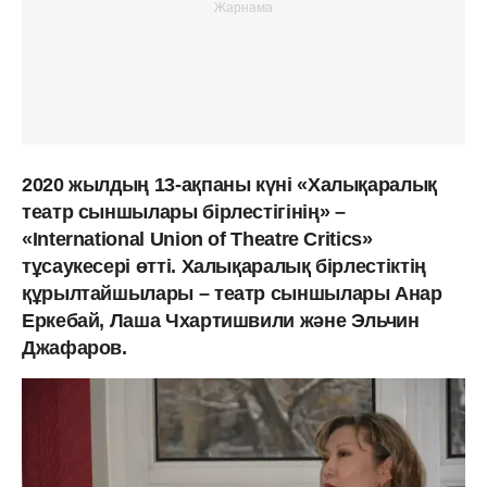
2020 жылдың 13-ақпаны күні «Халықаралық
театр сыншылары бірлестігінің» –
«International Union of Theatre Critics»
тұсаукесері өтті. Халықаралық бірлестіктің
құрылтайшылары – театр сыншылары Анар
Еркебай, Лаша Чхартишвили және Эльчин
Джафаров.