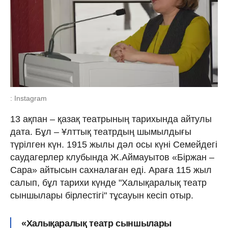
: Instagram
13 ақпан – қазақ театрының тарихында айтулы
дата. Бұл – Ұлттық театрдың шымылдығы
түрілген күн. 1915 жылы дәл осы күні Семейдегі
саудагерлер клубында Ж.Аймауытов «Біржан –
Сара» айтысын сахналаған еді. Араға 115 жыл
салып, бұл тарихи күнде "Халықаралық театр
сыншылары бірлестігі" тұсауын кесіп отыр.
«Халықаралық театр сыншылары