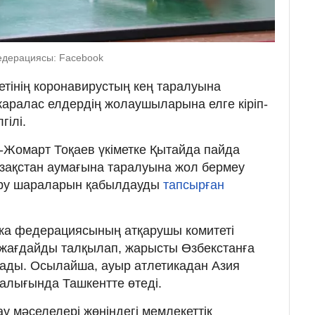
федерациясы: Facebook
метінің коронавирустың кең таралуына
аралас елдердің жолаушыларына елге кіріп-
гілі.
Жомарт Тоқаев үкіметке Қытайда пайда
зақстан аумағына таралуына жол бермеу
ыру шараларын қабылдауды
тапсырған
ка федерациясының атқарушы комитеті
 жағдайды талқылап, жарысты Өзбекстанға
ады. Осылайша, ауыр атлетикадан Азия
ралығында Ташкентте өтеді.
у мәселелері жөніндегі мемлекеттік