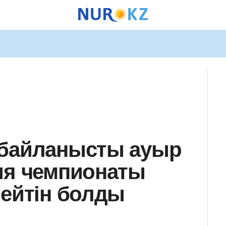
 байланысты ауыр
ия чемпионаты
пейтін болды