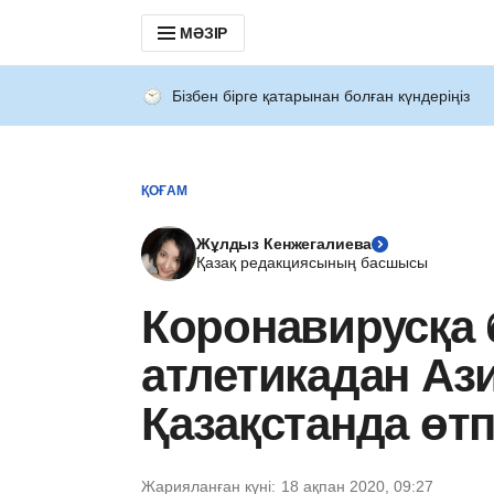
МӘЗІР
Бізбен бірге қатарынан болған күндеріңіз
ҚОҒАМ
Жұлдыз Кенжегалиева
Қазақ редакциясының басшысы
Коронавирусқа
атлетикадан Аз
Қазақстанда өт
Жарияланған күні:
18 ақпан 2020, 09:27