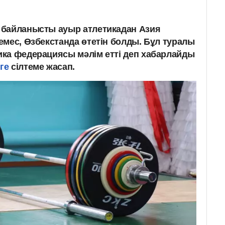
 байланысты ауыр атлетикадан Азия
емес, Өзбекстанда өтетін болды. Бұл туралы
ка федерациясы мәлім етті деп хабарлайды
ге
сілтеме жасап.