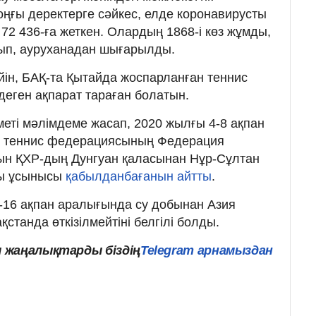
соңғы деректерге сәйкес, елде коронавирусты
72 436-ға жеткен. Олардың 1868-і көз жұмды,
ғып, ауруханадан шығарылды.
ейін, БАҚ-та Қытайда жоспарланған теннис
 деген ақпарат тараған болатын.
іметі мәлімдеме жасап, 2020 жылғы 4-8 ақпан
 теннис федерациясының Федерация
рын ҚХР-дың Дунгуан қаласынан Нұр-Сұлтан
лы ұсынысы
қабылданбағанын айтты
.
-16 ақпан аралығында су добынан Азия
қстанда өткізілмейтіні белгілі болды.
 жаңалықтарды біздің
Telegram арнамыздан