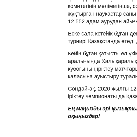
комитетінің мәліметінше, 
жұқтырған науқастар саны 
12 552 адам аурудан айы
Еске сала кетейік бұған д
турнирі Қазақстанда өтеді
Кейін бұған қатысты ел үк
аралығында Халықаралық
кубогының іріктеу матчта
қаласына ауыстыру тура
Сондай-ақ, 2020 жылғы 12
іріктеу чемпионаты да Қаза
Ең маңызды әрі қызықты
оқыңыздар!