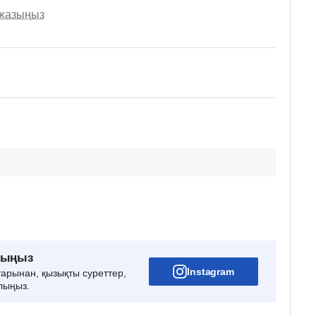
 жазыңыз
рыңыз
Instagram
тарынан, қызықты суреттер,
лыңыз.