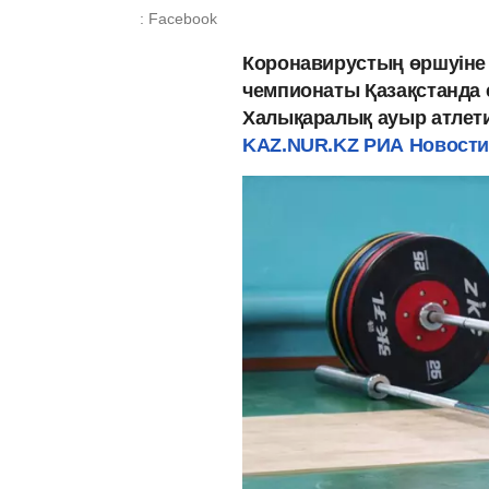
: Facebook
Коронавирустың өршуіне
чемпионаты Қазақстанда 
Халықаралық ауыр атлети
KAZ.NUR.KZ
РИА Новости