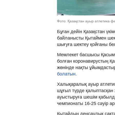
Фото: Қазақстан ауыр атлетика 
Бұған дейін Қазақстан үкі
байланысты Қытаймен шек
шығуға шектеу қойғаны бел
Мемлекет басшысы Қасым-
болған коронавирустың Қа
жөнінде нақты ұйымдаст
болатын.
Халықаралық ауыр атлети
шұғыл түрде қалыптасқан
ауыстыруға шешім қабылд
чемпионаты 16-25 сәуір а
Қытайдың денсаулық сақта