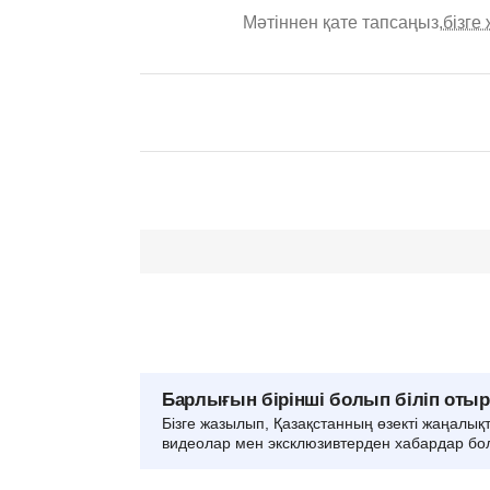
Мәтіннен қате тапсаңыз,
бізге
Барлығын бірінші болып біліп оты
Бізге жазылып, Қазақстанның өзекті жаңалық
видеолар мен эксклюзивтерден хабардар бо