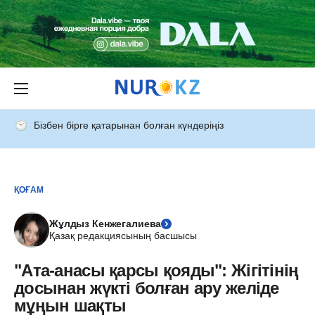
Бізбен бірге қатарынан болған күндеріңіз
ҚОҒАМ
Жұлдыз Кенжегалиева
Қазақ редакциясының басшысы
"Ата-анасы қарсы қояды": Жігітінің
досынан жүкті болған ару желіде
мұңын шақты