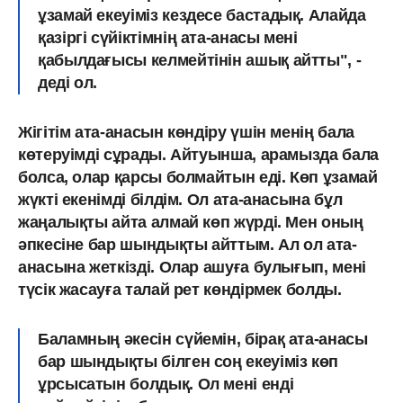
ұзамай екеуіміз кездесе бастадық. Алайда
қазіргі сүйіктімнің ата-анасы мені
қабылдағысы келмейтінін ашық айтты", -
деді ол.
Жігітім ата-анасын көндіру үшін менің бала
көтеруімді сұрады. Айтуынша, арамызда бала
болса, олар қарсы болмайтын еді. Көп ұзамай
жүкті екенімді білдім. Ол ата-анасына бұл
жаңалықты айта алмай көп жүрді. Мен оның
әпкесіне бар шындықты айттым. Ал ол ата-
анасына жеткізді. Олар ашуға булығып, мені
түсік жасауға талай рет көндірмек болды.
Баламның әкесін сүйемін, бірақ ата-анасы
бар шындықты білген соң екеуіміз көп
ұрсысатын болдық. Ол мені енді