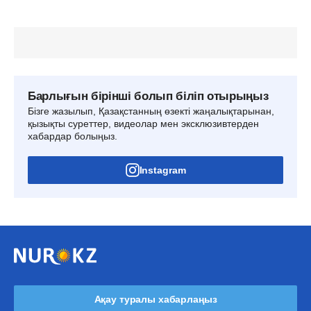
Барлығын бірінші болып біліп отырыңыз
Бізге жазылып, Қазақстанның өзекті жаңалықтарынан,
қызықты суреттер, видеолар мен эксклюзивтерден
хабардар болыңыз.
Instagram
Ақау туралы хабарлаңыз