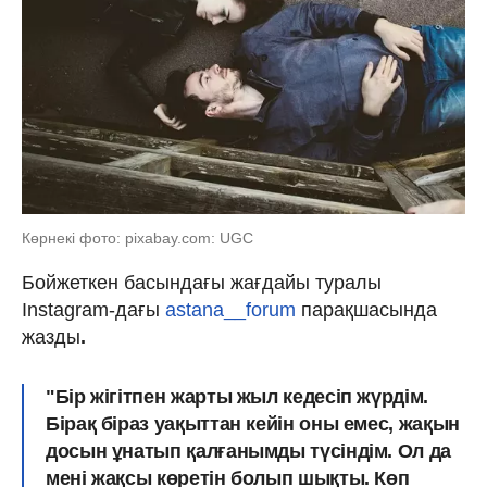
Көрнекі фото: pixabay.com: UGC
Бойжеткен басындағы жағдайы туралы
Instagram-дағы
astana__forum
парақшасында
жазды
.
"Бір жігітпен жарты жыл кедесіп жүрдім.
Бірақ біраз уақыттан кейін оны емес, жақын
досын ұнатып қалғанымды түсіндім. Ол да
мені жақсы көретін болып шықты. Көп