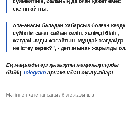
сүймейтінін, баланың да оған қажет емес
екенін айтты.
Ата-анасы баладан хабарсыз болған кезде
сүйіктім сағат сайын келіп, халімді біліп,
жағдайымды жасайтын. Мұндай жағдайда
не істеу керек?", - деп ағынан жарылды ол.
Ең маңызды әрі қызықты жаңалықтарды
біздің
Telegram
арнамыздан оқыңыздар!
Мәтіннен қате тапсаңыз,
бізге жазыңыз