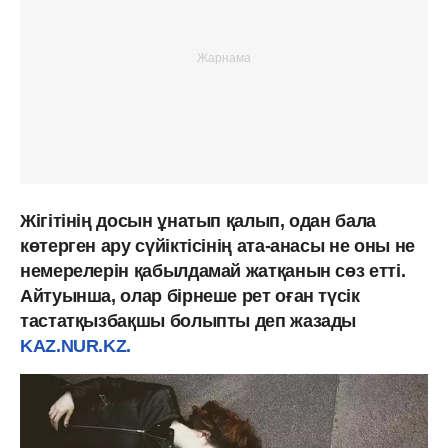
Жігітінің досын ұнатып қалып, одан бала
көтерген ару сүйіктісінің ата-анасы не оны не
немерелерін қабылдамай жатқанын сөз етті.
Айтуынша, олар бірнеше рет оған түсік
тастатқызбақшы болыпты деп жазады
KAZ.NUR.KZ.