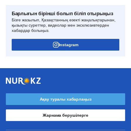
Барлығын бірінші болып біліп отырыңыз
Бізге жазылып, Қазақстанның өзекті жаңалықтарынан,
қызықты суреттер, видеолар мен эксклюзивтерден
хабардар болыңыз.
Instagram
Ақау туралы хабарлаңыз
Жарнама берушілерге