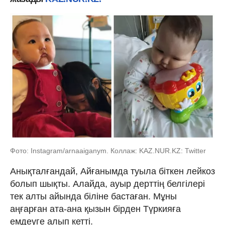
Фото: Instagram/arnaaiganym. Коллаж: KAZ.NUR.KZ: Twitter
Анықталғандай, Айғанымда туыла біткен лейкоз
болып шықты. Алайда, ауыр дерттің белгілері
тек алты айында біліне бастаған. Мұны
аңғарған ата-ана қызын бірден Түркияға
емдеуге алып кетті.