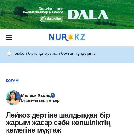
Бізбен бірге қатарынан болған күндеріңіз
ҚОҒАМ
Малика Хадид
Бұрынғы қызметкер
Лейкоз дертіне шалдыққан бір
жарым жасар сәби көпшіліктің
көмегіне мұқтаж