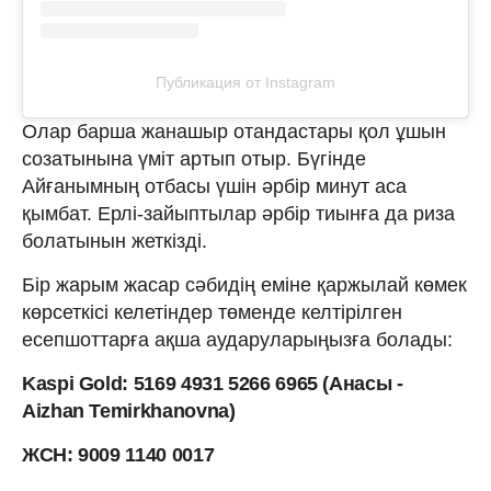
Публикация от Instagram
Олар барша жанашыр отандастары қол ұшын
созатынына үміт артып отыр. Бүгінде
Айғанымның отбасы үшін әрбір минут аса
қымбат. Ерлі-зайыптылар әрбір тиынға да риза
болатынын жеткізді.
Бір жарым жасар сәбидің еміне қаржылай көмек
көрсеткісі келетіндер төменде келтірілген
есепшоттарға ақша аударуларыңызға болады:
Kaspi Gold: 5169 4931 5266 6965 (Анасы -
Aizhan Temirkhanovna)
ЖСН: 9009 1140 0017