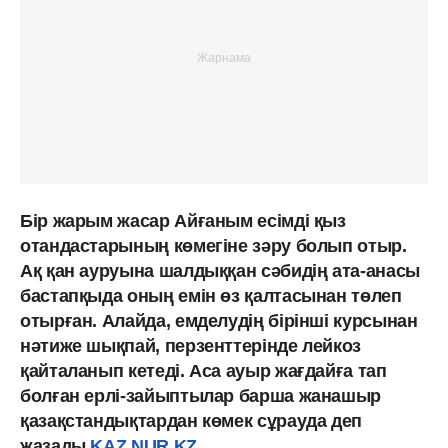
Бір жарым жасар Айғаным есімді қыз
отандастарының көмегіне зәру болып отыр.
Ақ қан ауруына шалдыққан сәбидің ата-анасы
бастапқыда оның емін өз қалтасынан төлеп
отырған. Алайда, емделудің бірінші курсынан
нәтиже шықпай, перзенттерінде лейкоз
қайталанып кетеді. Аса ауыр жағдайға тап
болған ерлі-зайыптылар барша жанашыр
қазақстандықтардан көмек сұрауда деп
жазады
KAZ.NUR.KZ.