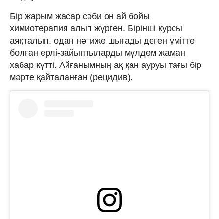
Бір жарым жасар сәби он ай бойы
химиотерапия алып жүрген. Бірінші курсы
аяқталып, одан нәтиже шығады деген үмітте
болған ерлі-зайыптыларды мүлдем жаман
хабар күтті. Айғанымның ақ қан ауруы тағы бір
мәрте қайталанған (рецидив).