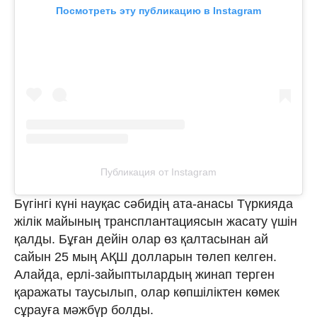
Посмотреть эту публикацию в Instagram
Публикация от Instagram
Бүгінгі күні науқас сәбидің ата-анасы Түркияда
жілік майының трансплантациясын жасату үшін
қалды. Бұған дейін олар өз қалтасынан ай
сайын 25 мың АҚШ долларын төлеп келген.
Алайда, ерлі-зайыптылардың жинап терген
қаражаты таусылып, олар көпшіліктен көмек
сұрауға мәжбүр болды.