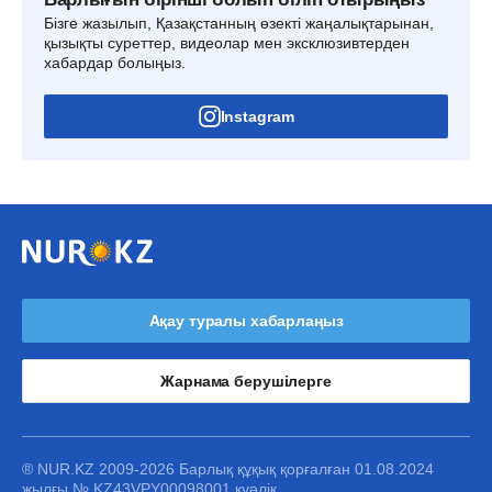
Бізге жазылып, Қазақстанның өзекті жаңалықтарынан,
қызықты суреттер, видеолар мен эксклюзивтерден
хабардар болыңыз.
Instagram
Ақау туралы хабарлаңыз
Жарнама берушілерге
® NUR.KZ 2009-2026 Барлық құқық қорғалған 01.08.2024
жылғы № KZ43VPY00098001 куәлік.