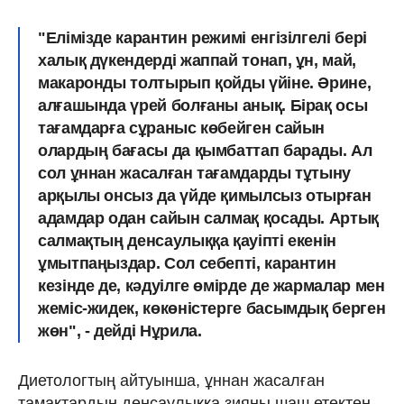
"Елімізде карантин режимі енгізілгелі бері
халық дүкендерді жаппай тонап, ұн, май,
макаронды толтырып қойды үйіне. Әрине,
алғашында үрей болғаны анық. Бірақ осы
тағамдарға сұраныс көбейген сайын
олардың бағасы да қымбаттап барады. Ал
сол ұннан жасалған тағамдарды тұтыну
арқылы онсыз да үйде қимылсыз отырған
адамдар одан сайын салмақ қосады. Артық
салмақтың денсаулыққа қауіпті екенін
ұмытпаңыздар. Сол себепті, карантин
кезінде де, кәдуілге өмірде де жармалар мен
жеміс-жидек, көкөністерге басымдық берген
жөн", - дейді Нұрила.
Диетологтың айтуынша, ұннан жасалған
тамақтардың денсаулыққа зияны шаш етектен.