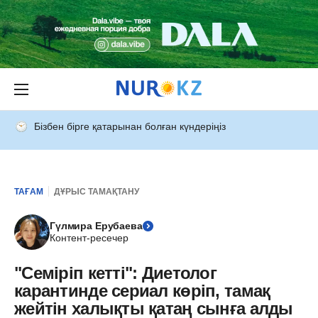
Бізбен бірге қатарынан болған күндеріңіз
ТАҒАМ
ДҰРЫС ТАМАҚТАНУ
Гүлмира Ерубаева
Контент-ресечер
"Семіріп кетті": Диетолог
карантинде сериал көріп, тамақ
жейтін халықты қатаң сынға алды