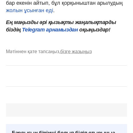
бар екенін айтып, бұл қорқыныштан арылудың
жолын ұсынған еді
.
Ең маңызды әрі қызықты жаңалықтарды
біздің
Telegram арнамыздан
оқыңыздар!
Мәтіннен қате тапсаңыз,
бізге жазыңыз
Барлығын бірінші болып біліп отырыңыз