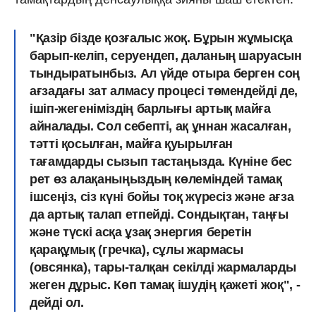
"Қазір бізде қозғалыс жоқ. Бұрын жұмысқа
барып-келіп, серуендеп, даланың шаруасын
тындыратынбыз. Ал үйде отыра берген соң
ағзадағы зат алмасу процесі төмендейді де,
ішіп-жегеніміздің барлығы артық майға
айналады. Сол себепті, ақ ұннан жасалған,
тәтті қосылған, майға қуырылған
тағамдарды сызып тастаңызда. Күніне бес
рет өз алақаныңыздың көлеміндей тамақ
ішсеңіз, сіз күні бойы тоқ жүресіз және ағза
да артық талап етпейді. Сондықтан, таңғы
және түскі асқа ұзақ энергия беретін
қарақұмық (гречка), сұлы жармасы
(овсянка), тары-талқан секілді жармаларды
жеген дұрыс. Көп тамақ ішудің қажеті жоқ", -
дейді ол.