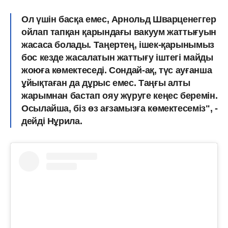
Ол үшін басқа емес, Арнольд Шварценеггер
ойлап тапқан қарындағы вакуум жаттығуын
жасаса болады. Таңертең, ішек-қарынымыз
бос кезде жасалатын жаттығу іштегі майды
жоюға көмектеседі. Сондай-ақ, түс ауғанша
ұйықтаған да дұрыс емес. Таңғы алты
жарымнан бастап ояу жүруге кеңес беремін.
Осылайша, біз өз ағзамызға көмектесеміз", -
дейді Нұрила.