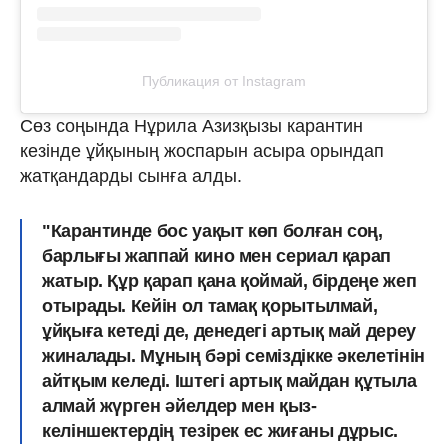
Публикация от Instagram
Сөз соңында Нұрила Азизқызы карантин
кезінде ұйқының жоспарын асыра орындап
жатқандарды сынға алды.
"Карантинде бос уақыт көп болған соң,
барлығы жаппай кино мен сериал қарап
жатыр. Құр қарап қана қоймай, бірдеңе жеп
отырады. Кейін ол тамақ қорытылмай,
ұйқыға кетеді де, денедегі артық май дереу
жиналады. Мұның бәрі семіздікке әкелетінін
айтқым келеді. Іштегі артық майдан құтыла
алмай жүрген әйелдер мен қыз-
келіншектердің тезірек ес жиғаны дұрыс.