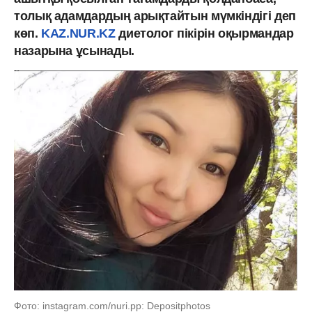
толық адамдардың арықтайтын мүмкіндігі деп
көп.
KAZ.NUR.KZ
диетолог пікірін оқырмандар
назарына ұсынады.
Фото: instagram.com/nuri.pp: Depositphotos