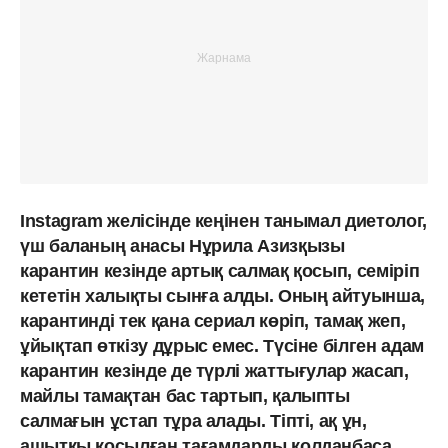
Instagram желісінде кеңінен танымал диетолог,
үш баланың анасы Нұрила Азизқызы
карантин кезінде артық салмақ қосып, семіріп
кететін халықты сынға алды. Оның айтуынша,
карантинді тек қана сериал көріп, тамақ жеп,
ұйықтап өткізу дұрыс емес. Түсіне білген адам
карантин кезінде де түрлі жаттығулар жасап,
майлы тамақтан бас тартып, қалыпты
салмағын ұстап тұра алады. Тіпті, ақ ұн,
ашытқы қосылған тағамдарды қолданбаса,