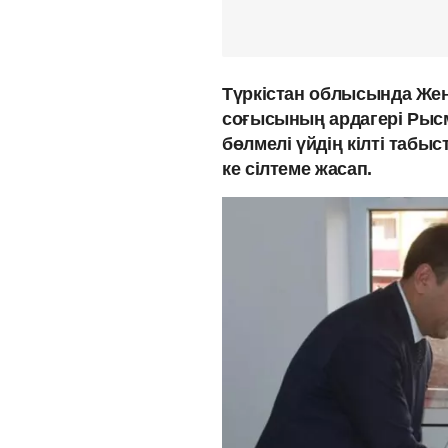
Түркістан облысында Жең
соғысының ардагері Рысм
бөлмелі үйдің кілті таб
ке сілтеме жасап.