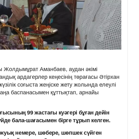
ы Жолдымұрат Аманбаев, аудан әкімі
ндық ардагерлер кеңесінің төрағасы Әтірхан
үзілік соғыста жеңіске жету жолында елеулі
жаңа баспанасымен құттықтап, арнайы
ғысының 99 жастағы куәгері бұған дейін
йде бала-шағасымен бірге тұрып келген.
ге жуық немере, шөбере, шөпшек сүйген