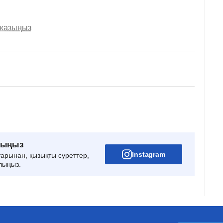
 жазыңыз
рыңыз
Instagram
тарынан, қызықты суреттер,
лыңыз.