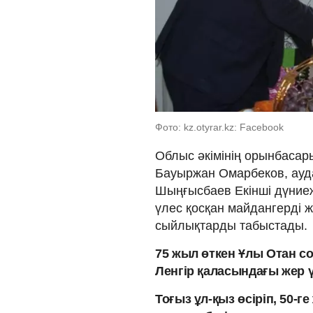
Фото: kz.otyrar.kz: Facebook
Облыс әкімінің орынбасар
Бауыржан Омарбеков, ауда
Шыңғысбаев Екінші дүниеж
үлес қосқан майдангерді 
сыйлықтарды табыстады.
75 жыл өткен Ұлы Отан со
Ленгір қаласындағы жер ү
Тоғыз ұл-қыз өсіріп, 50-