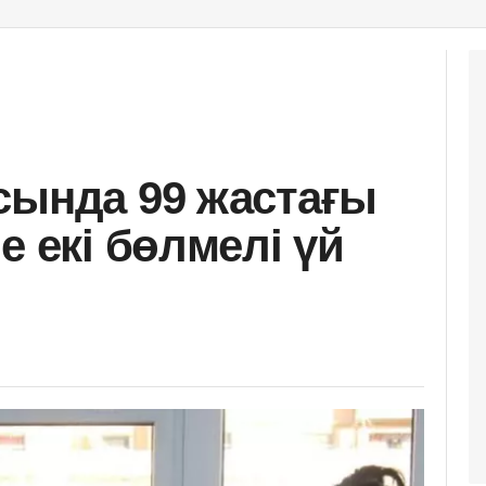
сында 99 жастағы
е екі бөлмелі үй