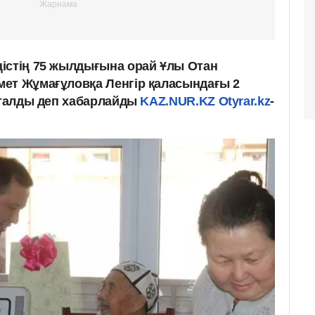
істің 75 жылдығына орай Ұлы Отан
ет Жұмағұловқа Ленгір қаласындағы 2
ысталды деп хабарлайды
KAZ.NUR.KZ
Otyrar.kz
-