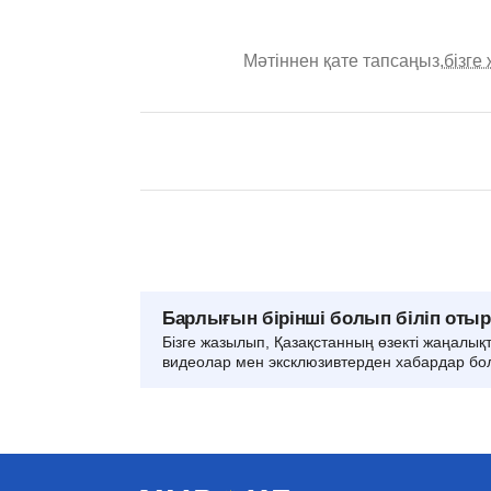
Мәтіннен қате тапсаңыз,
бізге
Барлығын бірінші болып біліп оты
Бізге жазылып, Қазақстанның өзекті жаңалық
видеолар мен эксклюзивтерден хабардар бо