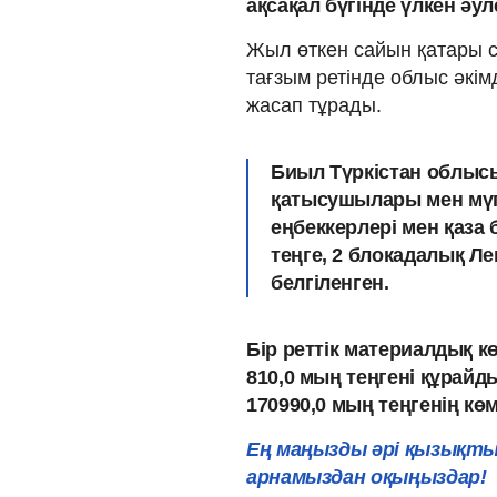
ақсақал бүгінде үлкен әу
Жыл өткен сайын қатары с
тағзым ретінде облыс әкім
жасап тұрады.
Биыл Түркістан облыс
қатысушылары мен мүге
еңбеккерлері мен қаза 
теңге, 2 блокадалық Л
белгіленген.
Бір реттік материалдық к
810,0 мың теңгені құрайд
170990,0 мың теңгенің кө
Ең маңызды әрі қызықты
арнамыздан оқыңыздар!