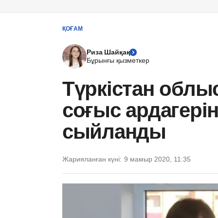
ҚОҒАМ
Риза Шайқақ
Бұрынғы қызметкер
Түркістан облы
соғыс ардагерін
сыйланды
Жарияланған күні:
9 мамыр 2020, 11:35