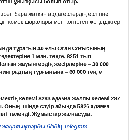
леттің ұйытқысы болып отыр.
иреп бара жатқан ардагерлердің ерлігіне
дігі көмек шаралары мен көптеген жеңілдіктер
ында тұратын 40 Ұлы Отан Соғысының
дектеріне 1 млн. теңге, 8251 тыл
болған жауынгердің жесірлеріне – 30 000
енинградтың тұрғынына – 60 000 теңге
өмектің көлемі 8293 адамға жалпы көлемі 287
ы. Оның ішінде сәуір айында 5826 адамға
мегі төленді. Жұмыстар жалғасуда.
 жаңалықтарды біздің Telegram