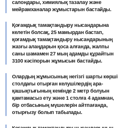
салондары, химиялық тазалау және
мейрамханалар жұмыстарын бастайды.
Қоғамдық тамақтандыру нысандарына
келетін болсақ, 25 мамырдан бастап,
қоғамдық тамақтандыру нысандарының
жазғы алаңдарын қоса алғанда, жалпы
саны шамамен 27 мың адамды құрайтын
3100 кәсіпорын жұмысын бастайды.
Олардың жұмысының негізгі шарты көрші
столдағы отырған келушілердің ара-
қашықтығының кемінде 2 метр болуын
қамтамасыз ету және 1 столға 4 адамнан,
бір отбасының мүшелерін айтпағанда,
отырғызу болып табылады.
Қоғамдық тамақтандыру нысандарының