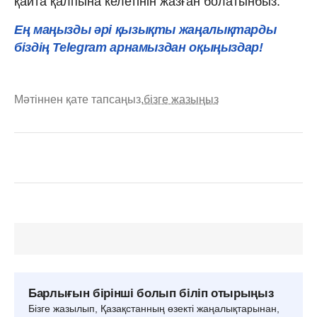
қайта қалпына келетінін жазған болатынбыз.
Ең маңызды әрі қызықты жаңалықтарды
біздің Telegram арнамыздан оқыңыздар!
Мәтіннен қате тапсаңыз,
бізге жазыңыз
Барлығын бірінші болып біліп отырыңыз
Бізге жазылып, Қазақстанның өзекті жаңалықтарынан,