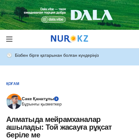
Бізбен бірге қатарынан болған күндеріңіз
ҚОҒАМ
Сәке Қанатұлы
Бұрынғы қызметкер
Алматыда мейрамханалар
ашылады: Той жасауға рұқсат
беріле ме