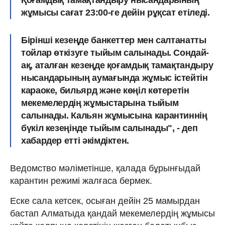
жұмысы сағат 23:00-ге дейін рұқсат етіледі.
Бірінші кезеңде банкеттер мен салтанатты
тойлар өткізуге тыйым салынады. Сондай-
ақ, аталған кезеңде қоғамдық тамақтандыру
нысандарының аумағында жұмыс істейтін
караоке, бильярд және көңіл көтеретін
мекемелердің жұмыстарына тыйым
салынады. Кальян жұмысына карантиннің
бүкіл кезеңінде тыйым салынады", -
деп
хабардер етті әкімдіктен.
Ведомство мәліметінше, қалада бұрынғыдай
карантин режимі жалғаса бермек.
Еске сала кетсек, осыған дейін 25 мамырдан
бастап Алматыда қандай мекемелердің жұмысы