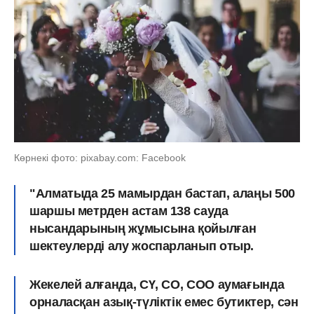
Көрнекі фото: pixabay.com: Facebook
"Алматыда 25 мамырдан бастап, алаңы 500
шаршы метрден астам 138 сауда
нысандарының жұмысына қойылған
шектеулерді алу жоспарланып отыр.
Жекелей алғанда, СҮ, СО, СОО аумағында
орналасқан азық-түліктік емес бутиктер, сән