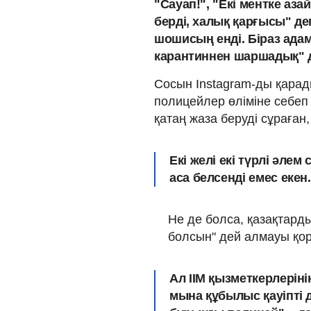
"Сауап!", "Екі ментке аз
берді, халық қарғысы" де
шошисың енді. Біраз адам
карантиннен шаршадық" д
Сосын Instagram-ды қарад
полицейлер өліміне себеп 
қатаң жаза беруді сұраған
Екі желі екі түрлі әле
аса белсенді емес екен
Не де болса, қазақтард
болсын" дей алмауы қор
Ал ІІМ қызметкерлерін
мына құбылыс қауіпті д