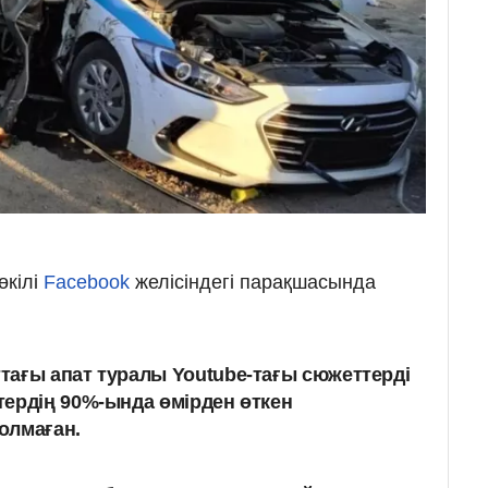
өкілі
Facebook
желісіндегі парақшасында
ағы апат туралы Youtube-тағы сюжеттерді
ердің 90%-ында өмірден өткен
олмаған.