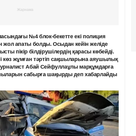
ласындағы №4 блок-бекетте екі полиция
ан жол апаты болды. Осыдан кейін желіде
сты пікір білдірушілердің қарасы көбейді.
і көз жұмған тәртіп сақшыларына аяушылық
с журналист Абай Сейфуллаұлы марқұмдарға
нушыларын сабырға шақырды деп хабарлайды