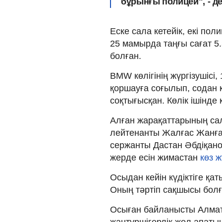
бұрынғы полицей", - де
Еске сала кетейік, екі по
25 мамырда таңғы сағат 5
болған.
BMW көлігінің жүргізушісі,
қоршауға соғылып, содан к
соқтығысқан. Көлік ішінде
Алған жарақаттарының са
лейтенанты Жалғас Жанғаз
сержанты Дастан Әбдіқанов
жерде есін жимастан
көз 
Осыдан кейін күдіктіге қа
Оның тәртіп сақшысы бол
Осыған байланысты Алматы 