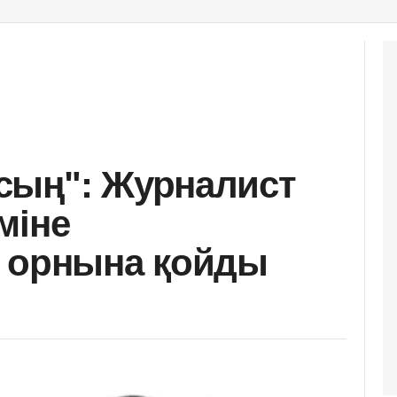
сың": Журналист
міне
" орнына қойды