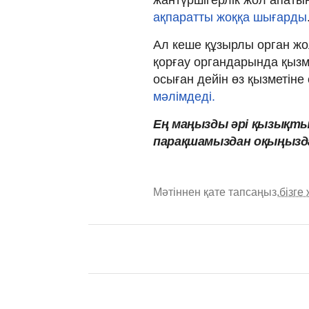
жантүршігерлік жол апатын
ақпаратты жоққа шығарды
Ал кеше құзырлы орган жо
қорғау органдарында қызме
осыған дейін өз қызметіне
мәлімдеді.
Ең маңызды әрі қызықты
парақшамыздан оқыңызд
Мәтіннен қате тапсаңыз,
бізге