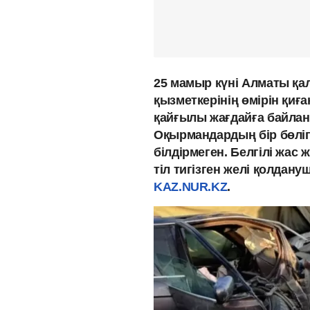
25 мамыр күні Алматы қа
қызметкерінің өмірін қиғ
қайғылы жағдайға байланы
Оқырмандардың бір бөліг
білдірмеген. Белгілі жа
тіл тигізген желі қолда
KAZ.NUR.KZ
.