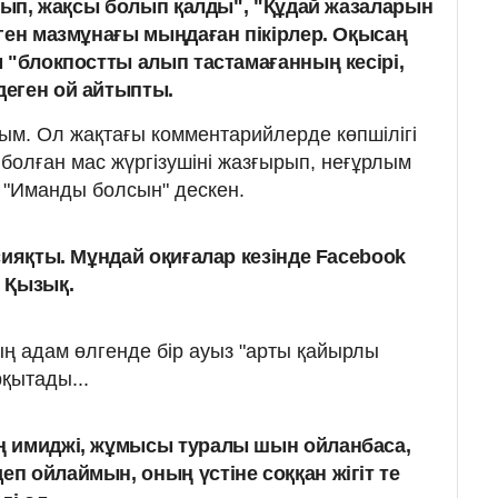
айып, жақсы болып қалды", "Құдай жазаларын
ген мазмұнағы мыңдаған пікірлер. Оқысаң
 "блокпостты алып тастамағанның кесірі,
еген ой айтыпты.
ым. Ол жақтағы комментарийлерде көпшілігі
болған мас жүргізушіні жазғырып, неғұрлым
, "Иманды болсын" дескен.
м сияқты. Мұндай оқиғалар кезінде Facebook
. Қызық.
ың адам өлгенде бір ауыз "арты қайырлы
қытады...
ің имиджі, жұмысы туралы шын ойланбаса,
еп ойлаймын, оның үстіне соққан жігіт те