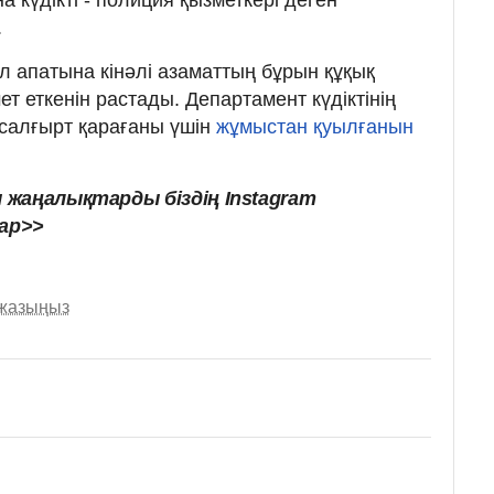
а күдікті - полиция қызметкері деген
.
л апатына кінәлі азаматтың бұрын құқық
т еткенін растады. Департамент күдіктінің
 салғырт қарағаны үшін
жұмыстан қуылғанын
 жаңалықтарды біздің Instagram
ар>>
 жазыңыз