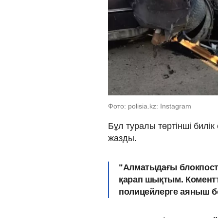
Фото: polisia.kz: Instagram
Бұл туралы төртінші билік 
жазды.
"Алматыдағы блокпостт
қарап шықтым. Коментт
полицейлерге аяныш б