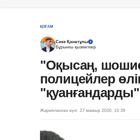
ҚОҒАМ
Сәке Қанатұлы
Бұрынғы қызметкер
"Оқысаң, шоши
полицейлер өлі
"қуанғандарды
Жарияланған күні:
27 мамыр 2020, 15:39