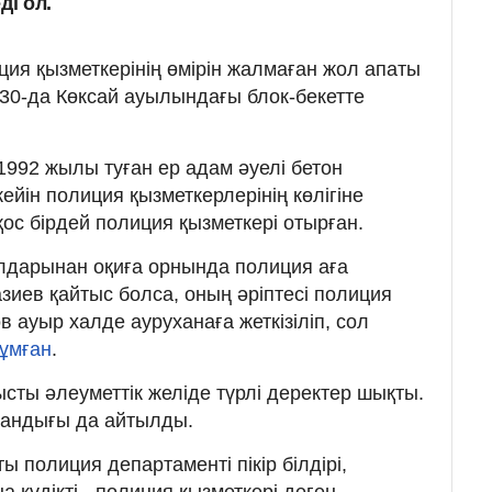
ді ол.
лиция қызметкерінің өмірін жалмаған жол апаты
.30-да Көксай ауылындағы блок-бекетте
 1992 жылы туған ер адам әуелі бетон
ейін полиция қызметкерлерінің көлігіне
 қос бірдей полиция қызметкері отырған.
лдарынан оқиға орнында полиция аға
иев қайтыс болса, оның әріптесі полиция
 ауыр халде ауруханаға жеткізіліп, сол
жұмған
.
тысты әлеуметтік желіде түрлі деректер шықты.
ғандығы да айтылды.
полиция департаменті пікір білдірі,