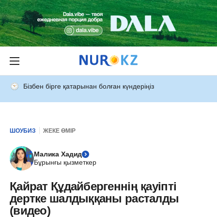
Бізбен бірге қатарынан болған күндеріңіз
ШОУБИЗ
ЖЕКЕ ӨМІР
Малика Хадид
Бұрынғы қызметкер
Қайрат Құдайбергеннің қауіпті
дертке шалдыққаны расталды
(видео)