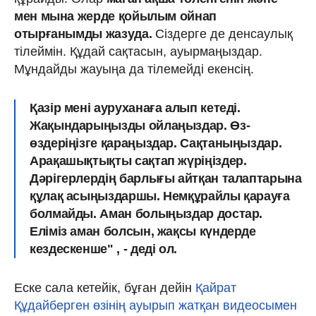
мен мына жерде қойылым ойнап
отырғанымды жазуда.
Сіздерге де денсаулық
тілеймін. Құдай сақтасын, ауырмаңыздар.
Мұндайды жауыңа да тілемейді екенсің.
Қазір мені ауруханаға алып кетеді.
Жақындарыңызды ойлаңыздар. Өз-
өздеріңізге қараңыздар. Сақтаныңыздар.
Арақашықтықты сақтап жүріңіздер.
Дәрігерлердің барлығы айтқан талаптарына
құлақ асыңыздаршы. Немқұрайлы қарауға
болмайды. Аман болыңыздар достар.
Еліміз аман болсын, жақсы күндерде
кездескенше" , - деді ол.
Еске сала кетейік, бұған дейін
Қайрат
Құдайберген өзінің ауырып жатқан видеосымен