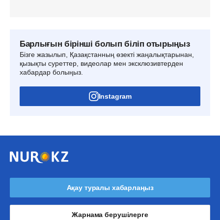
Барлығын бірінші болып біліп отырыңыз
Бізге жазылып, Қазақстанның өзекті жаңалықтарынан,
қызықты суреттер, видеолар мен эксклюзивтерден
хабардар болыңыз.
Instagram
Ақау туралы хабарлаңыз
Жарнама берушілерге