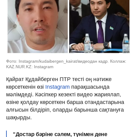
Фото: Instagram/kudaibergen_kairat/видеодан кадр. Коллаж:
KAZ.NUR.KZ: Instagram
Қайрат Құдайберген ПТР тесті оң нәтиже
көрсеткенін өзі
Instagram
парақшасында
мәлімдеді. Кәсіпкер кезекті видео жариялап,
өзіне қолдау көрсеткен барша отандастарына
алғысын білдіріп, оларды барынша сақтануға
шақырды.
"Достар бәріне сәлем, түнімен дене