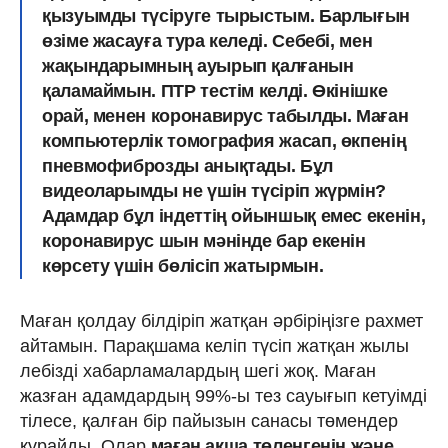
қызуымды түсіруге тырыстым. Барлығын
өзіме жасауға тура келеді. Себебі, мен
жақындарымның ауырып қалғанын
қаламаймын. ПТР тестім келді.
Өкінішке
орай, менен коронавирус табылды. Маған
компьютерлік томография жасап, өкпенің
пневмофиброзды анықтады
. Бұл
видеоларымды не үшін түсіріп жүрмін?
Адамдар бұл індеттің
ойыншық емес екенін,
коронавирус шын мәнінде бар екенін
көрсету үшін
бөлісіп жатырмын.
Маған қолдау білдіріп жатқан әрбіріңізге рахмет
айтамын. Парақшама келіп түсіп жатқан жылы
лебізді хабарламалардың шегі жоқ. Маған
жазған адамдардың 99%-ы тез сауығып кетуімді
тілесе, қалған бір пайызын санасы төмендер
құрайды. Олар
маған ақша төленгенін және