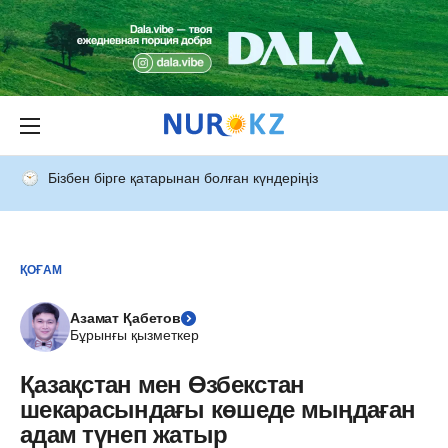
Бізбен бірге қатарынан болған күндеріңіз
ҚОҒАМ
Азамат Қабетов
Бұрынғы қызметкер
Қазақстан мен Өзбекстан
шекарасындағы көшеде мыңдаған
адам түнеп жатыр