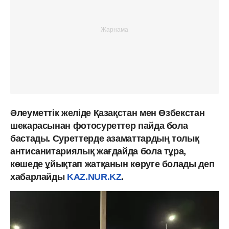
Әлеуметтік желіде Қазақстан мен Өзбекстан
шекарасынан фотосуреттер пайда бола
бастады. Суреттерде азаматтардың толық
антисанитариялық жағдайда бола тұра,
көшеде ұйықтап жатқанын көруге болады деп
хабарлайды
KAZ.NUR.KZ
.