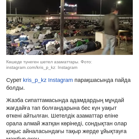
Көшеде түнеген шетел азаматтары. Фото:
instagram.com/kris_p_kz: Instagram
Сурет
kris_p_kz Instagram
парақшасында пайда
болды.
Жазба сипаттамасында адамдардың мұндай
жағдайға тап болғандарына бес күн уақыт
өткені айтылған. Шетелдік азаматтар еліне
орала алмай жатқан көрінеді, сондықтан олар
қоқыс айналасындағы тақыр жерде ұйықтауға
мәжбүр екен.