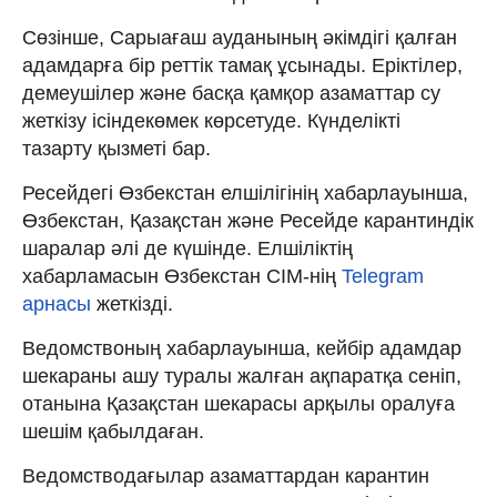
Сөзінше, Сарыағаш ауданының әкімдігі қалған
адамдарға бір реттік тамақ ұсынады. Еріктілер,
демеушілер және басқа қамқор азаматтар су
жеткізу ісіндекөмек көрсетуде. Күнделікті
тазарту қызметі бар.
Ресейдегі Өзбекстан елшілігінің хабарлауынша,
Өзбекстан, Қазақстан және Ресейде карантиндік
шаралар әлі де күшінде. Елшіліктің
хабарламасын Өзбекстан СІМ-нің
Telegram
арнасы
жеткізді.
Ведомствоның хабарлауынша, кейбір адамдар
шекараны ашу туралы жалған ақпаратқа сеніп,
отанына Қазақстан шекарасы арқылы оралуға
шешім қабылдаған.
Ведомстводағылар азаматтардан карантин