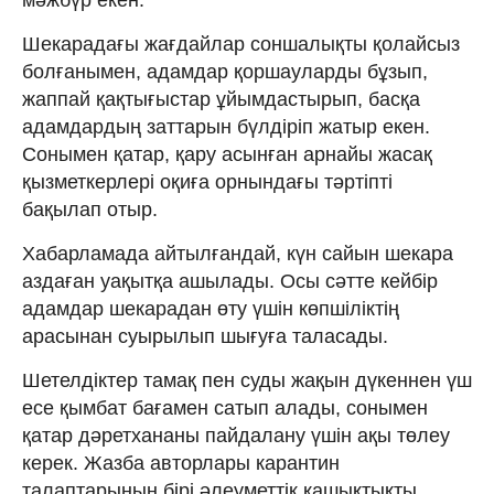
Шекарадағы жағдайлар соншалықты қолайсыз
болғанымен, адамдар қоршауларды бұзып,
жаппай қақтығыстар ұйымдастырып, басқа
адамдардың заттарын бүлдіріп жатыр екен.
Сонымен қатар, қару асынған арнайы жасақ
қызметкерлері оқиға орнындағы тәртіпті
бақылап отыр.
Хабарламада айтылғандай, күн сайын шекара
аздаған уақытқа ашылады. Осы сәтте кейбір
адамдар шекарадан өту үшін көпшіліктің
арасынан суырылып шығуға таласады.
Шетелдіктер тамақ пен суды жақын дүкеннен үш
есе қымбат бағамен сатып алады, сонымен
қатар дәретхананы пайдалану үшін ақы төлеу
керек. Жазба авторлары карантин
талаптарының бірі әлеуметтік қашықтықты