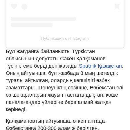
Публикация от Instagram
Бұл жағдайға байланысты Түркістан
облысының депутаты Сәкен Қалқаманов
түсініктеме берді деп жазады
Sputnik
Қазақстан
.
Оның айтуынша, бұл жазбада 3 мың шетелдік
туралы айтылған, олардың көпшілігі өзбек
азаматтары. Шенеуніктің сөзінше, Өзбекстан елі
өз шекараларын жауып тастағандықтан, көше
паналағандар үйлеріне бара алмай жатқан
көрінеді.
Қалқамановтың айтуынша, өткен аптада
Өзбекстанға 200-300 адам жіберілген.