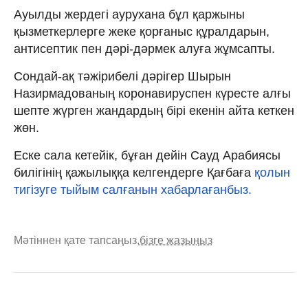
Ауылды жердегі аурухана бұл қаржыны
қызметкерлерге жеке қорғаныс құралдарын,
антисептик пен дәрі-дәрмек алуға жұмсапты.
Сондай-ақ тәжірибелі дәрігер Шырын
Назирмадованың коронавируспен күресте алғы
шепте жүрген жандардың бірі екенін айта кеткен
жөн.
Еске сала кетейік, бұған дейін Сауд Арабиясы
билігінің қажылыққа келгендерге Қағбаға
қолын
тигізуге тыйым салғанын хабарлағанбыз.
Мәтіннен қате тапсаңыз,
бізге жазыңыз