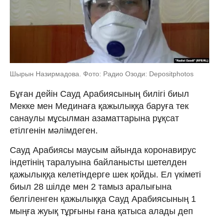
Шырын Назирмадова. Фото: Радио Озоди: Depositphotos
Бұған дейін Сауд Арабиясының билігі биыл
Мекке мен Мединаға қажылыққа баруға тек
санаулы мұсылман азаматтарына рұқсат
етілгенін мәлімдеген.
Сауд Арабиясы маусым айында коронавирус
індетінің таралуына байланысты шетелден
қажылыққа келетіндерге шек қойды. Ел үкіметі
биыл 28 шілде мен 2 тамыз аралығына
белгіленген қажылыққа Сауд Арабиясының 1
мыңға жуық тұрғыны ғана қатыса алады деп