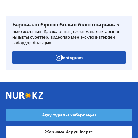
Барлығын бірінші болып біліп отырыңыз
Бізге жазылып, Қазақстанның өзекті жаңалықтарынан,
қызықты суреттер, видеолар мен эксклюзивтерден
хабардар болыңыз.
Instagram
Ақау туралы хабарлаңыз
Жарнама берушілерге