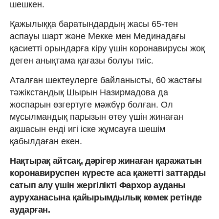
шешкен.
Қажылыққа баратындардың жасы 65-тен
аспауы шарт және Мекке мен Мединадағы
қасиетті орындарға кіру үшін коронавирусы жоқ
деген анықтама қағазы болуы тиіс.
Аталған шектеулерге байланысты, 60 жастағы
тәжікстандық Шырын Назирмадова да
жоспарын өзгертуге мәжбүр болған. Ол
мұсылмандық парызын өтеу үшін жинаған
ақшасын енді игі іске жұмсауға шешім
қабылдаған екен.
Нақтырақ айтсақ, дәрігер жинаған қаражатын
коронавируспен күресте аса қажетті заттарды
сатып алу үшін жергілікті Фархор ауданы
ауруханасына қайырымдылық көмек ретінде
аударған.