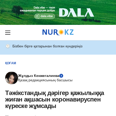
Бізбен бірге қатарынан болған күндеріңіз
ҚОҒАМ
Жұлдыз Кенжегалиева
Қазақ редакциясының басшысы
Тәжікстандық дәрігер қажылыққа
жиған ақшасын коронавируспен
күреске жұмсады