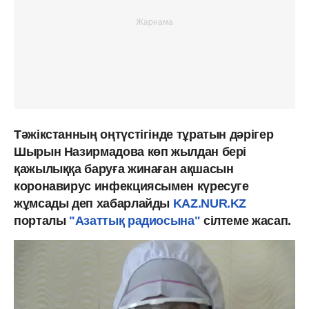
Тәжікстанның оңтүстігінде тұратын дәрігер
Шырын Назирмадова көп жылдан бері
қажылыққа баруға жинаған ақшасын
коронавирус инфекциясымен күресуге
жұмсады деп хабарлайды
KAZ.NUR.KZ
порталы
"Азаттық радиосына"
сілтеме жасап.