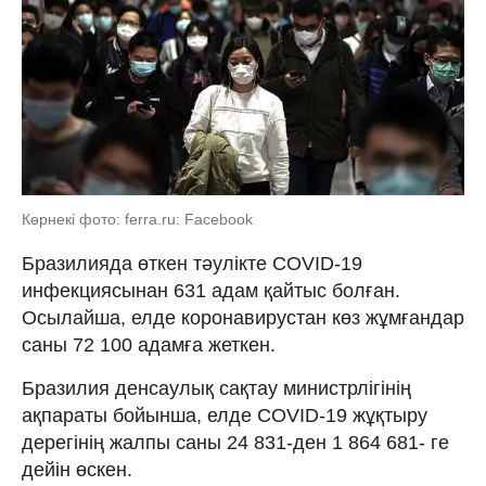
Көрнекі фото: ferra.ru: Facebook
Бразилияда өткен тәулікте COVID-19
инфекциясынан 631 адам қайтыс болған.
Осылайша, елде коронавирустан көз жұмғандар
саны 72 100 адамға жеткен.
Бразилия денсаулық сақтау министрлігінің
ақпараты бойынша, елде COVID-19 жұқтыру
дерегінің жалпы саны 24 831-ден 1 864 681- ге
дейін өскен.