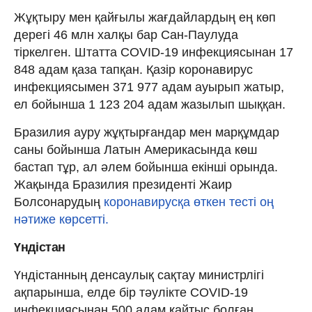
Жұқтыру мен қайғылы жағдайлардың ең көп
дерегі 46 млн халқы бар Сан-Паулуда
тіркелген. Штатта COVID-19 инфекциясынан 17
848 адам қаза тапқан. Қазір коронавирус
инфекциясымен 371 977 адам ауырып жатыр,
ел бойынша 1 123 204 адам жазылып шыққан.
Бразилия ауру жұқтырғандар мен марқұмдар
саны бойынша Латын Америкасында көш
бастап тұр, ал әлем бойынша екінші орында.
Жақында Бразилия президенті Жаир
Болсонарудың
коронавирусқа өткен тесті оң
нәтиже көрсетті.
Үндістан
Үндістанның денсаулық сақтау министрлігі
ақпарынша, елде бір тәулікте COVID-19
инфекциясынан 500 адам қайтыс болған.