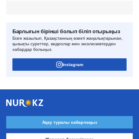
Барлығын бірінші болып біліп отырыңыз
Бізге жазылып, Қазақстанның өзекті жаңалықтарынан,
қызықты суреттер, видеолар мен эксклюзивтерден
хабардар болыңыз.
Instagram
Ақау туралы хабарлаңыз