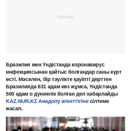
Бразилия мен Үндістанда коронавирус
инфекциясынан қайтыс болғандар саны күрт
өсті. Мәселен, бір тәулікте қауіпті дерттен
Бразилияда 631 адам көз жұмса, Үндістанда
500 адам о дүниелік болған деп хабарлайды
KAZ.NUR.KZ
Анадолу агенттігіне
сілтеме
жасап.