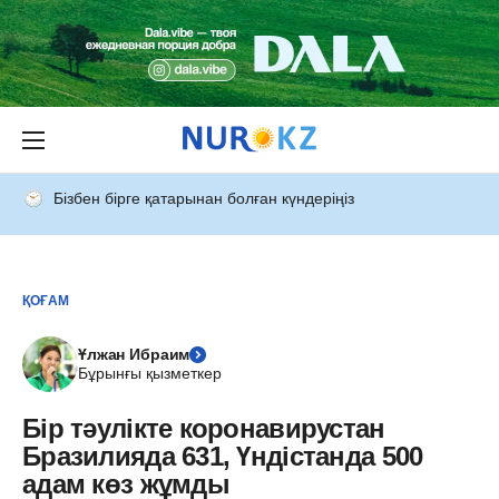
Бізбен бірге қатарынан болған күндеріңіз
ҚОҒАМ
Ұлжан Ибраим
Бұрынғы қызметкер
Бір тәулікте коронавирустан
Бразилияда 631, Үндістанда 500
адам көз жұмды