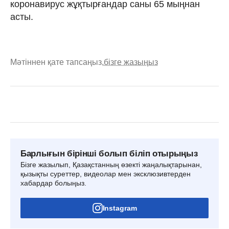
коронавирус жұқтырғандар саны 65 мыңнан
асты.
Мәтіннен қате тапсаңыз,
бізге жазыңыз
Барлығын бірінші болып біліп отырыңыз
Бізге жазылып, Қазақстанның өзекті жаңалықтарынан,
қызықты суреттер, видеолар мен эксклюзивтерден
хабардар болыңыз.
Instagram