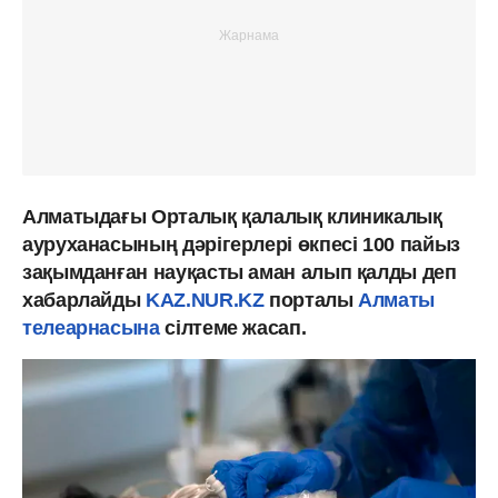
Алматыдағы Орталық қалалық клиникалық
ауруханасының дәрігерлері өкпесі 100 пайыз
зақымданған науқасты аман алып қалды деп
хабарлайды
KAZ.NUR.KZ
порталы
Алматы
телеарнасына
сілтеме жасап.