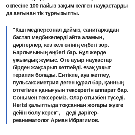
өкпесіне 100 пайыз зақым келген науқастарды
да аяғынан тік тұрғызыпты.
"Кіші медперсонал дейміз, санитаркадан
бастап медбикелерді айта аламын,
дәрігерлер, кез келгенінің еңбегі зор.
Барлығының еңбегі бар. Бұл жерде
ұжымдық жұмыс. Өте ауыр науқастар
бірден жақсарып кетпейді. Ұзақ уақыт
терапия болады. Ентікпе, ауа жетпеу,
пульсаксиметрия деген құрал бар, қанның
оттегімен қанығуын тексеретін аппарат бар.
Сонымен тексереміз. Олар отызбен түседі.
Негізі қалыптыда тоқсаннан жоғары жүзге
дейін болу керек", – деді дәрігер-
реаниматолог Арман Ибрагимов.