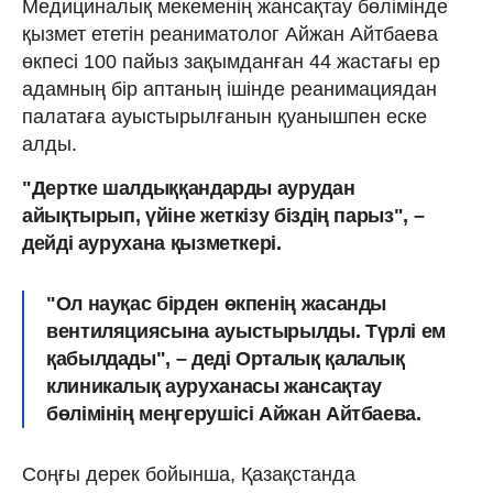
Медициналық мекеменің жансақтау бөлімінде
қызмет ететін реаниматолог Айжан Айтбаева
өкпесі 100 пайыз зақымданған 44 жастағы ер
адамның бір аптаның ішінде реанимациядан
палатаға ауыстырылғанын қуанышпен еске
алды.
"Дертке шалдыққандарды аурудан
айықтырып, үйіне жеткізу біздің парыз", –
дейді аурухана қызметкері.
"Ол науқас бірден өкпенің жасанды
вентиляциясына ауыстырылды. Түрлі ем
қабылдады", – деді Орталық қалалық
клиникалық ауруханасы жансақтау
бөлімінің меңгерушісі Айжан Айтбаева.
Соңғы дерек бойынша, Қазақстанда