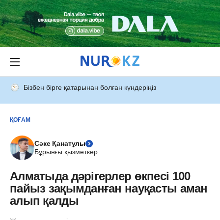
Бізбен бірге қатарынан болған күндеріңіз
ҚОҒАМ
Сәке Қанатұлы
Бұрынғы қызметкер
Алматыда дәрігерлер өкпесі 100
пайыз зақымданған науқасты аман
алып қалды