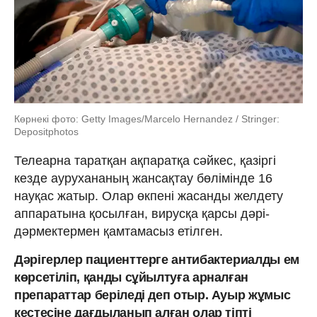
Көрнекі фото: Getty Images/Marcelo Hernandez / Stringer:
Depositphotos
Телеарна таратқан ақпаратқа сәйкес, қазіргі
кезде аурухананың жансақтау бөлімінде 16
науқас жатыр. Олар өкпені жасанды желдету
аппаратына қосылған, вирусқа қарсы дәрі-
дәрмектермен қамтамасыз етілген.
Дәрігерлер пациенттерге антибактериалды ем
көрсетіліп, қанды сұйылтуға арналған
препараттар беріледі деп отыр. Ауыр жұмыс
кестесіне дағдыланып алған олар тіпті