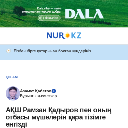
Бізбен бірге қатарынан болған күндеріңіз
ҚОҒАМ
Азамат Қабетов
Бұрынғы қызметкер
АҚШ Рамзан Қадыров пен оның
отбасы мүшелерін қара тізімге
енгізді