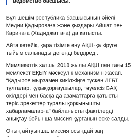
ведомство басшысы.
Бұл шешім республика басшысының әйелі
Медни Қадыроваға және қыздары Айшат пен
Каринаға (Хадиджат аға) да қатысты.
Айта кетейік, қара тізімге ену АҚШ-қа кіруге
тыйым салынады дегенді білдіреді.
Мемлекеттік хатшы 2018 жылы АҚШ пен тағы 15
мемлекет ЕҚЫҰ мәскеулік механизмін жасап,
"Қадыров мырзамен кикілжіңге түскен ЛГБТ-
тұлғалар, құқыққорғаушылар, тәуелсіз БАҚ
өкілдері мен басқа да азаматтарға қатысты
теріс әрекеттер туралы қорқынышты
хабарламаларға" байланысты фактілерді
анықтау бойынша миссия құрғанын еске салды.
Оның айтуынша, миссия осындай заң