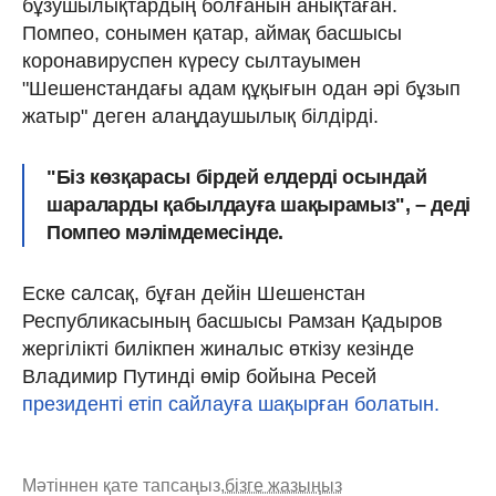
бұзушылықтардың болғанын анықтаған.
Помпео, сонымен қатар, аймақ басшысы
коронавируспен күресу сылтауымен
"Шешенстандағы адам құқығын одан әрі бұзып
жатыр" деген алаңдаушылық білдірді.
"Біз көзқарасы бірдей елдерді осындай
шараларды қабылдауға шақырамыз", – деді
Помпео мәлімдемесінде.
Еске салсақ, бұған дейін Шешенстан
Республикасының басшысы Рамзан Қадыров
жергілікті билікпен жиналыс өткізу кезінде
Владимир Путинді өмір бойына Ресей
президенті етіп сайлауға шақырған болатын.
Мәтіннен қате тапсаңыз,
бізге жазыңыз