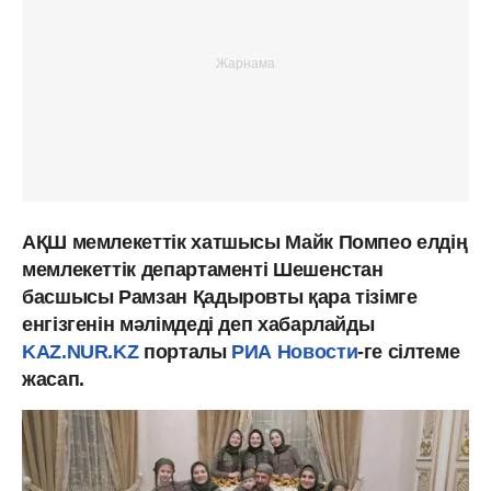
АҚШ мемлекеттік хатшысы Майк Помпео елдің
мемлекеттік департаменті Шешенстан
басшысы Рамзан Қадыровты қара тізімге
енгізгенін мәлімдеді деп хабарлайды
KAZ.NUR.KZ
порталы
РИА Новости
-ге сілтеме
жасап.