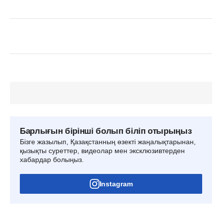
Барлығын бірінші болып біліп отырыңыз
Бізге жазылып, Қазақстанның өзекті жаңалықтарынан,
қызықты суреттер, видеолар мен эксклюзивтерден
хабардар болыңыз.
Instagram