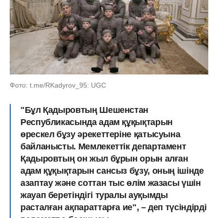
Фото: t.me/RKadyrov_95: UGC
"Бұл Қадыровтың Шешенстан
Республикасында адам құқықтарын
өрескел бұзу әрекеттеріне қатысуына
байланысты. Мемлекеттік департамент
Қадыровтың он жыл бұрын орын алған
адам құқықтарын сансыз бұзу, оның ішінде
азаптау және соттан тыс өлім жазасы үшін
жауап беретіндігі туралы ауқымды
расталған ақпараттарға ие", – деп түсіндірді