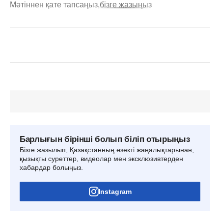
Мәтіннен қате тапсаңыз,
бізге жазыңыз
Барлығын бірінші болып біліп отырыңыз
Бізге жазылып, Қазақстанның өзекті жаңалықтарынан,
қызықты суреттер, видеолар мен эксклюзивтерден
хабардар болыңыз.
Instagram