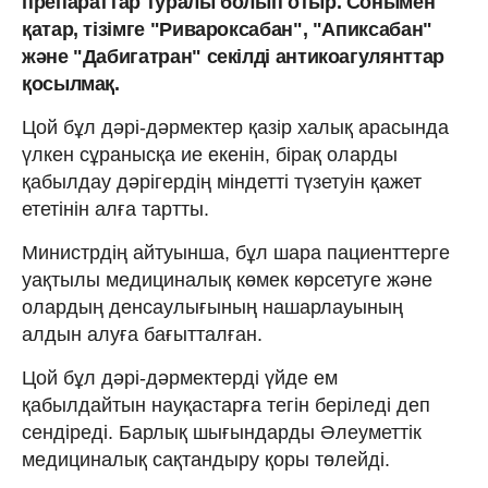
препараттар туралы болып отыр. Сонымен
қатар, тізімге "Ривароксабан", "Апиксабан"
және "Дабигатран" секілді антикоагулянттар
қосылмақ.
Цой бұл дәрі-дәрмектер қазір халық арасында
үлкен сұранысқа ие екенін, бірақ оларды
қабылдау дәрігердің міндетті түзетуін қажет
ететінін алға тартты.
Министрдің айтуынша, бұл шара пациенттерге
уақтылы медициналық көмек көрсетуге және
олардың денсаулығының нашарлауының
алдын алуға бағытталған.
Цой бұл дәрі-дәрмектерді үйде ем
қабылдайтын науқастарға тегін беріледі деп
сендіреді. Барлық шығындарды Әлеуметтік
медициналық сақтандыру қоры төлейді.