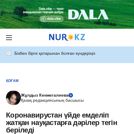
Бізбен бірге қатарынан болған күндеріңіз
ҚОҒАМ
Жұлдыз Кенжегалиева
Қазақ редакциясының басшысы
Коронавирустан үйде емделіп
жатқан науқастарға дәрілер тегін
беріледі