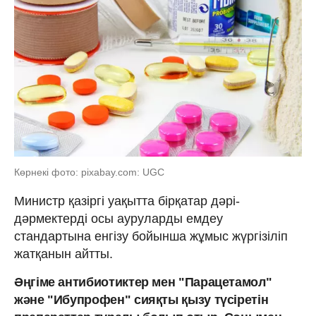
Көрнекі фото: pixabay.com: UGC
Министр қазіргі уақытта бірқатар дәрі-
дәрмектерді осы ауруларды емдеу
стандартына енгізу бойынша жұмыс жүргізіліп
жатқанын айтты.
Әңгіме антибиотиктер мен "Парацетамол"
және "Ибупрофен" сияқты қызу түсіретін