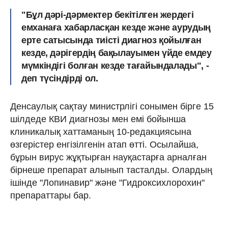
"Бұл дәрі-дәрмектер бекітілген жердегі
емханаға хабарласқан кезде және аурудың
ерте сатысында тиісті диагноз қойылған
кезде, дәрігердің бақылауымен үйде емдеу
мүмкіндігі болған кезде тағайындалады", -
деп түсіндірді ол.
Денсаулық сақтау министрлігі сонымен бірге 15
шілдеде КВИ диагнозы мен емі бойынша
клиникалық хаттаманың 10-редакциясына
өзгерістер енгізілгенін атап өтті. Осылайша,
бұрын вирус жұқтырған науқастарға арналған
бірнеше препарат алынып тасталды. Олардың
ішінде "Лопинавир" және "Гидроксихлорохин"
препараттары бар.