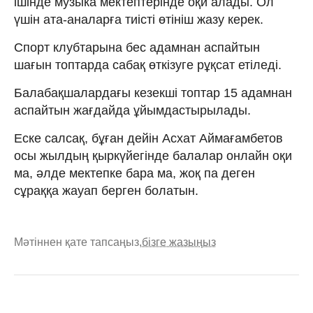
ішінде музыка мектептерінде оқи алады. Ол
үшін ата-аналарға тиісті өтініш жазу керек.
Спорт клубтарына бес адамнан аспайтын
шағын топтарда сабақ өткізуге рұқсат етіледі.
Балабақшалардағы кезекші топтар 15 адамнан
аспайтын жағдайда ұйымдастырылады.
Еске салсақ, бұған дейін Асхат Аймағамбетов
осы жылдың қыркүйегінде балалар онлайн оқи
ма, әлде мектепке бара ма, жоқ па деген
сұраққа жауап берген болатын.
Мәтіннен қате тапсаңыз,
бізге жазыңыз