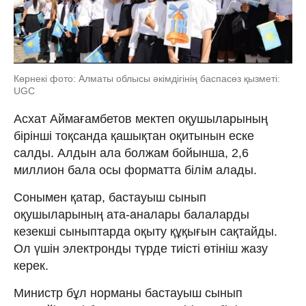
Көрнекі фото: Алматы облысы әкімдігінің баспасөз қызметі:
UGC
Асхат Аймағамбетов мектеп оқушыларының
бірінші тоқсанда қашықтан оқитынын еске
салды. Алдын ала болжам бойынша, 2,6
миллион бала осы форматта білім алады.
Сонымен қатар, бастауыш сынып
оқушыларының ата-аналары балаларды
кезекші сыныптарда оқыту құқығын сақтайды.
Ол үшін электронды түрде тиісті өтініш жазу
керек.
Министр бұл норманы бастауыш сынып