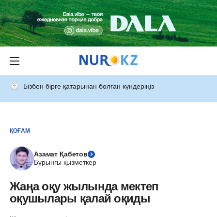
Бізбен бірге қатарынан болған күндеріңіз
ҚОҒАМ
Азамат Қабетов
Бұрынғы қызметкер
Жаңа оқу жылында мектеп
оқушылары қалай оқиды