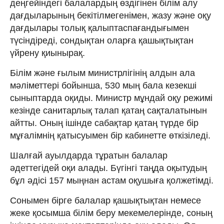
деңгейіндегі балалардың өздігінен білім алу
дағдыларының бекітілмегенімен, жазу және оқу
дағдылары толық қалыптаспағандығымен
түсіндіреді, сондықтан оларға қашықтықтан
үйрену қиынырақ.
Білім және ғылым министрлігінің алдын ала
мәліметтері бойынша, 530 мың бала кезекші
сыныптарда оқиды. Министр мұндай оқу режимі
кезінде санитарлық талап қатаң сақталатынын
айтты. Оның ішінде сабақтар қатаң түрде бір
мұғалімнің қатысуымен бір кабинетте өткізіледі.
Шалғай ауылдарда тұратын балалар
әдеттегідей оқи алады. Бүгінгі таңда оқытудың
бұл әдісі 157 мыңнан астам оқушыға қолжетімді.
Сонымен бірге балалар қашықтықтан немесе
жеке қосымша білім беру мекемелерінде, соның