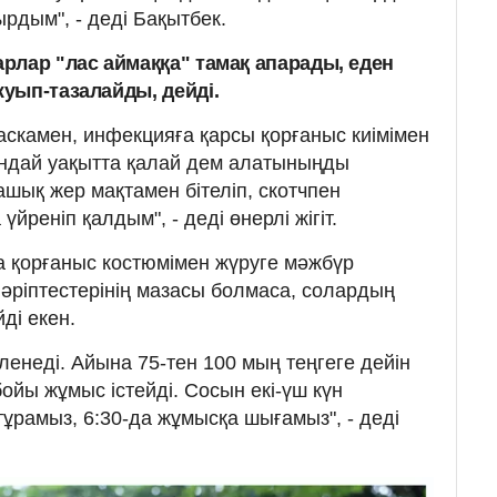
рдым", - деді Бақытбек.
рлар "лас аймаққа" тамақ апарады, еден
уып-тазалайды, дейді.
аскамен, инфекцияға қарсы қорғаныс киімімен
Ондай уақытта қалай дем алатыныңды
 ашық жер мақтамен бітеліп, скотчпен
үйреніп қалдым", - деді өнерлі жігіт.
қа қорғаныс костюмімен жүруге мәжбүр
 әріптестерінің мазасы болмаса, солардың
ді екен.
енеді. Айына 75-тен 100 мың теңгеге дейін
ойы жұмыс істейді. Сосын екі-үш күн
ұрамыз, 6:30-да жұмысқа шығамыз", - деді