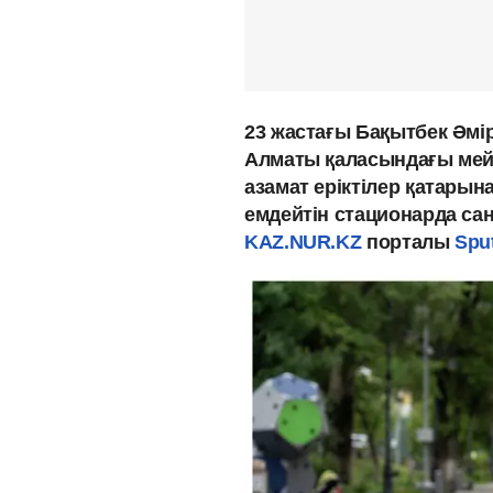
23 жастағы Бақытбек Әмі
Алматы қаласындағы мейр
азамат еріктілер қатарын
емдейтін стационарда са
KAZ.NUR.KZ
порталы
Sput