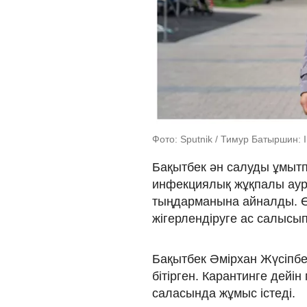
Фото: Sputnik / Тимур Батыршин: 
Бақытбек ән салуды ұмытпа
инфекциялық жұқпалы ауру
тыңдарманына айналды. Өн
жігерлендіруге ас салысып
Бақытбек Әмірхан Жүсіпбе
бітірген. Карантинге дей
саласында жұмыс істеді.