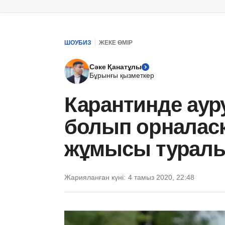
ШОУБИЗ
ЖЕКЕ ӨМІР
Сәке Қанатұлы
Бұрынғы қызметкер
Карантинде аур
болып орналасқ
жұмысы туралы
Жарияланған күні:
4 тамыз 2020, 22:48