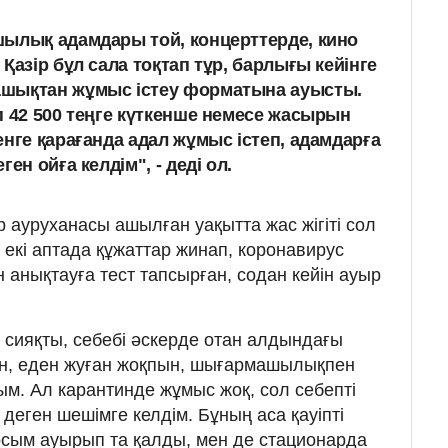
ылық адамдары той, концерттерде, кино
Қазір бұл сала тоқтап тұр, барлығы кейінге
шықтан жұмыс істеу форматына ауысты.
п 42 500 теңге күткенше немесе жасырын
енге қарағанда адал жұмыс істеп, адамдарға
ен ойға келдім", - деді ол.
 ауруханасы ашылған уақытта жас жігіті сол
 екі аптада құжаттар жинап, коронавирус
анықтауға тест тапсырған, содан кейін ауыр
і сияқты, себебі әскерде отан алдындағы
н, еден жуған жоқпын, шығармашылықпен
ым. Ал карантинде жұмыс жоқ, сол себепті
деген шешімге келдім. Бұның аса қауіпті
досым ауырып та қалды, мен де стационарда