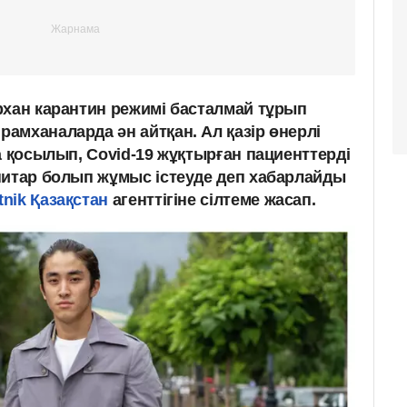
рхан карантин режимі басталмай тұрып
амханаларда ән айтқан. Ал қазір өнерлі
а қосылып, Covid-19 жұқтырған пациенттерді
нитар болып жұмыс істеуде деп хабарлайды
nik Қазақстан
агенттігіне сілтеме жасап.