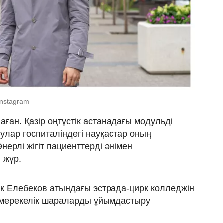
Instagram
ған. Қазір оңтүстік астанадағы модульді
лар госпиталіндегі науқастар оның
ерлі жігіт пациенттерді әнімен
 жүр.
к Елебеков атындағы эстрада-цирк колледжін
ін мерекелік шараларды ұйымдастыру