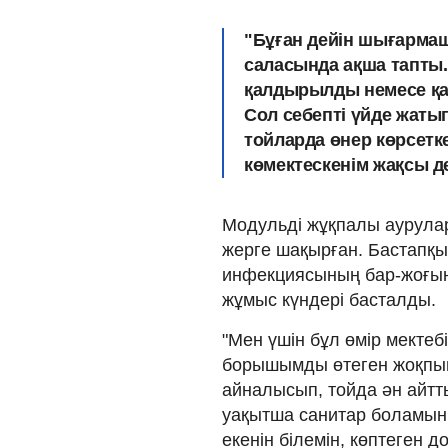
"Бұған дейін шығармаш
саласында ақша тапты. 
қалдырылды немесе қа
Сол себепті үйде жаты
тойларда өнер көрсетк
көмектескенім жақсы дег
Модульді жұқпалы аурулар
жерге шақырған. Бастапқы
инфекциясының бар-жоғын 
жұмыс күндері басталды.
"Мен үшін бұл өмір мектеб
борышымды өтеген жоқпы
айналысып, тойда ән айтт
уақытша санитар боламын 
екенін білемін, көптеген 