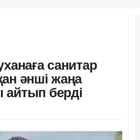
уханаға санитар
ан әнші жаңа
 айтып берді