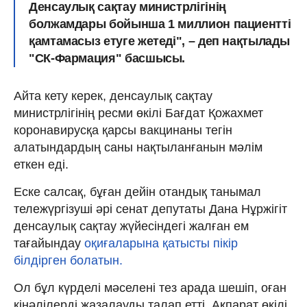
Денсаулық сақтау министрлігінің
болжамдары бойынша 1 миллион пациентті
қамтамасыз етуге жетеді", – деп нақтылады
"СК-Фармация" басшысы.
Айта кету керек, денсаулық сақтау
министрлігінің ресми өкілі Бағдат Қожахмет
коронавирусқа қарсы вакцинаны тегін
алатындардың саны нақтыланғанын мәлім
еткен еді.
Еске салсақ, бұған дейін отандық танымал
тележүргізуші әрі сенат депутаты Дана Нұржігіт
денсаулық сақтау жүйесіндегі жалған ем
тағайындау
оқиғаларына қатысты пікір
білдірген болатын.
Ол бұл күрделі мәселені тез арада шешіп, оған
кінәлілерді жазалауды талап етті. Ақпарат өкілі