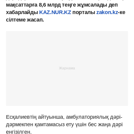
мақсаттарға 8,6 млрд теңге жұмсалады деп
хабарлайды
KAZ.NUR.KZ
порталы
zakon.kz
-ке
сілтеме жасап.
Есқалиевтің айтуынша, амбулаториялық дәрі-
дәрмекпен қамтамасыз ету үшін бес жаңа дәрі
енгізілген.