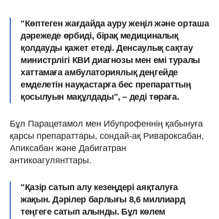
"Көптеген жағдайда ауру жеңіл және орташа
дәрежеде өрбиді, бірақ медициналық
қолдауды қажет етеді. Денсаулық сақтау
министрлігі КВИ диагнозы мен емі туралы
хаттамаға амбулаториялық деңгейде
емделетін науқастарға бес препараттың
қосылуын мақұлдады", – деді төраға.
Бұл Парацетамол мен Ибупрофеннің қабынуға
қарсы препараттары, сондай-ақ Ривароксабан,
Апиксабан және Дабигатран
антикоагулянттары.
"Қазір сатып алу кезеңдері аяқталуға
жақын. Дәрілер барлығы 8,6 миллиард
теңгеге сатып алынды. Бұл көлем