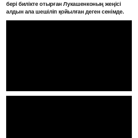
бері билікте отырған Лукашенконың жеңісі
алдын ала шешіліп қойылған деген сенімде.