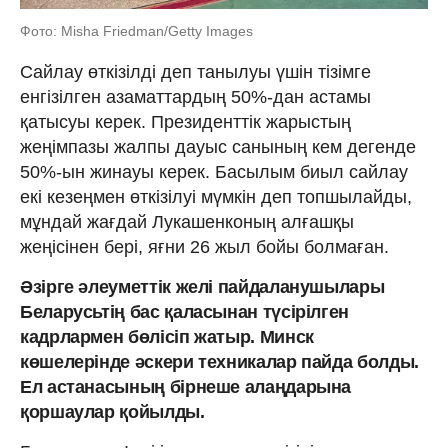
Фото: Misha Friedman/Getty Images
Сайлау өткізілді деп танылуы үшін тізімге
енгізілген азаматтардың 50%-дан астамы
қатысуы керек. Президенттік жарыстың
жеңімпазы жалпы дауыс санының кем дегенде
50%-ын жинауы керек. Басылым биыл сайлау
екі кезеңмен өткізілуі мүмкін деп топшылайды,
мұндай жағдай Лукашенконың алғашқы
жеңісінен бері, яғни 26 жыл бойы болмаған.
Әзірге әлеуметтік желі пайдаланушылары
Беларусьтің бас қаласынан түсірілген
кадрлармен бөлісіп жатыр. Минск
көшелерінде әскери техникалар пайда болды.
Ел астанасының бірнеше алаңдарына
қоршаулар қойылды.