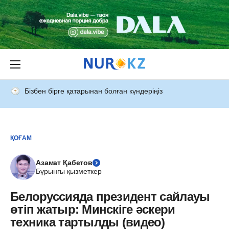
Бізбен бірге қатарынан болған күндеріңіз
ҚОҒАМ
Азамат Қабетов
Бұрынғы қызметкер
Белоруссияда президент сайлауы
өтіп жатыр: Минскіге әскери
техника тартылды (видео)