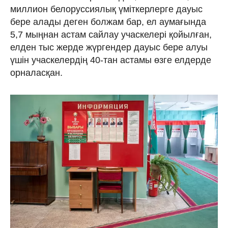
миллион белоруссиялық үміткерлерге дауыс
бере алады деген болжам бар, ел аумағында
5,7 мыңнан астам сайлау учаскелері қойылған,
елден тыс жерде жүргендер дауыс бере алуы
үшін учаскелердің 40-тан астамы өзге елдерде
орналасқан.