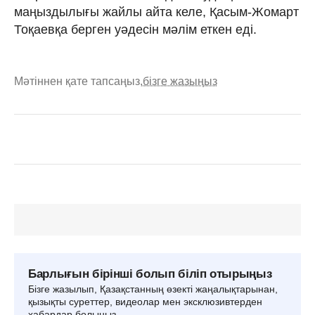
маңыздылығы жайлы айта келе, Қасым-Жомарт
Тоқаевқа берген уәдесін мәлім еткен еді.
Мәтіннен қате тапсаңыз,
бізге жазыңыз
Барлығын бірінші болып біліп отырыңыз
Бізге жазылып, Қазақстанның өзекті жаңалықтарынан,
қызықты суреттер, видеолар мен эксклюзивтерден
хабардар болыңыз.