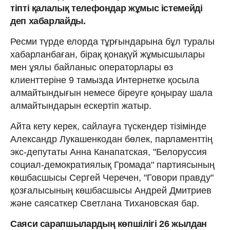
тіпті қалалық телефондар жұмыс істемейді
деп хабарлайды.
Ресми түрде елорда тұрғындарына бұл туралы
хабарланбаған, бірақ қонақүй жұмысшылары
мен ұялы байланыс операторлары өз
клиенттеріне 9 тамызда Интернетке қосыла
алмайтындығын немесе біреуге қоңырау шала
алмайтындарын ескертіп жатыр.
Айта кету керек, сайлауға түскендер тізімінде
Александр Лукашенкодан бөлек, парламенттің
экс-депутаты Анна Канапатская, "Белоруссия
социал-демократиялық Громада" партиясының
көшбасшысы Сергей Черечен, "Говори правду"
қозғалысының көшбасшысы Андрей Дмитриев
және саясаткер Светлана Тихановская бар.
Саяси сарапшылардың көпшілігі 26 жылдан