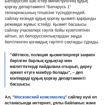
Белоруссия Ішкі істер министрлігінің құқық
қорғау департаменті "Беларусь 1"
телеарнасының тілшісіне түсіндіргендей,
сайлау кезінде құқық қорғау қызметі қарқынды
режимде жұмыс істейді. Қызмет басшысы
сайлау учаскелері тәулік бойы күзетілетінін
айтып, ал белоруссиялықтардан заңда
белгіленген қоғамдық тәртіпті сақтауды сұрады.
"Әйтпесе, полиция қызметкерлері заңмен
берілген барлық құқықтар мен
өкілеттіктерді пайдалана отырып, дереу
әрекет етуге мәжбүр болады", – деп
мәлімдеді құқық қорғау департаменті
басшысы.
Ал, "
Московский комсомолец
" сайлау күні ел
астанасында интернет, ұялы байланыс және