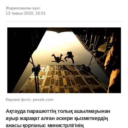
Жарияланған күні:
13 тамыз 2020, 16:01
Көрнекі фото: pexels.com
Ақтауда парашюттің толық ашылмауынан
ауыр жарақат алған әскери қызметкердің
анасы қорғаныс министрлігінің