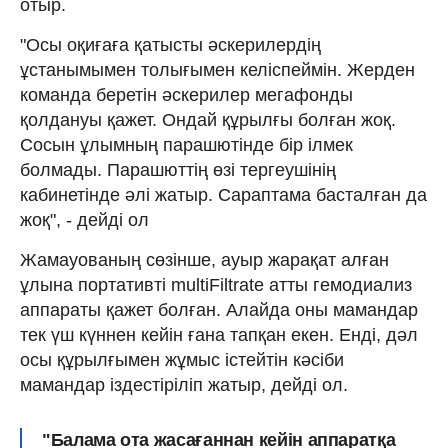
отыр.
"Осы оқиғаға қатысты әскерилердің
ұстанымымен толығымен келіспеймін. Жерден
команда беретін әскерилер мегафонды
қолдануы қажет. Ондай құрылғы болған жоқ.
Сосын ұлымның парашютінде бір ілмек
болмады. Парашюттің өзі тергеушінің
кабинетінде әлі жатыр. Сараптама басталған да
жоқ", - дейді ол
Жамауованың сөзінше, ауыр жарақат алған
ұлына портативті multiFiltrate атты гемодиализ
аппараты қажет болған. Алайда оны мамандар
тек үш күннен кейін ғана тапқан екен. Енді, дәл
осы құрылғымен жұмыс істейтін кәсіби
мамандар іздестіріліп жатыр, дейді ол.
"Балама ота жасағаннан кейін аппаратқа