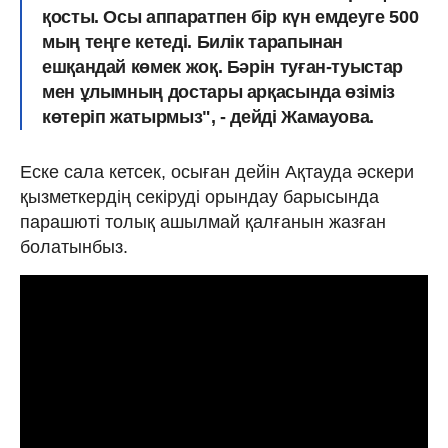
қосты. Осы аппаратпен бір күн емдеуге 500
мың теңге кетеді. Билік тарапынан
ешқандай көмек жоқ. Бәрін туған-туыстар
мен ұлымның достары арқасында өзіміз
көтеріп жатырмыз", - дейді Жамауова.
Еске сала кетсек, осыған дейін Ақтауда әскери
қызметкердің секіруді орындау барысында
парашюті толық ашылмай қалғанын жазған
болатынбыз.