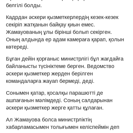
белгілі болды.
Кадрдан әскери қызметкерлердің кезек-кезек
секіріп жатқанын байқау қиын емес.
Жамауованың ұлы бірінші болып секірген.
Оның алдында ер адам камераға қарап, қолын
көтереді.
Бұған дейін қорғаныс министрлігі бұл жағдайға
байланысты түсініктеме берген. Ведомство
әскери қызметкер жерден берілген
командаларға жауап бермеді, деді.
Сонымен қатар, қосалқы парашютті де
ашпағанын мәлімдеді. Соның салдарынан
әскери қызметкер жерге қатты құлаған.
Ал Жамауова болса министрліктің
хабарламасымен толығымен келіспеймін деп