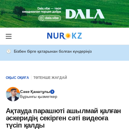
Бізбен бірге қатарынан болған күндеріңіз
ОҚЫС ОҚИҒА
ТӨТЕНШЕ ЖАҒДАЙ
Сәке Қанатұлы
Бұрынғы қызметкер
Ақтауда парашюті ашылмай қалған
әскеридің секірген сәті видеоға
түсіп қалды