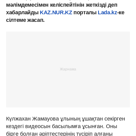
мәлімдемесімен келіспейтінін жеткізді деп
хабарлайды
KAZ.NUR.KZ
порталы
Lada.kz
-ке
сілтеме жасап.
Күлжахан Жамауова ұлының ұшақтан секірген
кездегі видеосын басылымға ұсынған. Оны
бірге болған әріптестерінің түсіріп алғаны