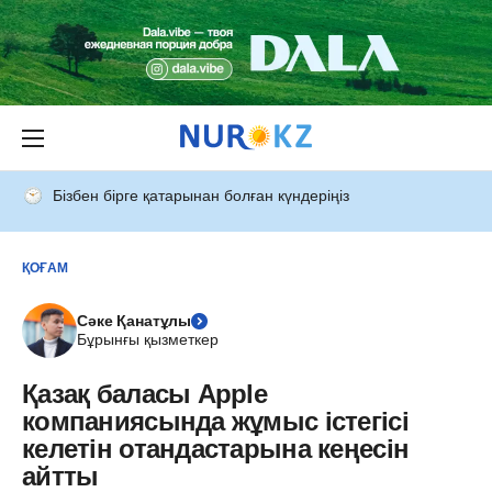
Бізбен бірге қатарынан болған күндеріңіз
ҚОҒАМ
Сәке Қанатұлы
Бұрынғы қызметкер
Қазақ баласы Apple
компаниясында жұмыс істегісі
келетін отандастарына кеңесін
айтты