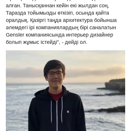
алған. Танысқаннан кейін екі жылдан соң,
Таразда тойымызды өт­кізіп, осында қайта
оралдық. Қазіргі таңда ар­хитектура бойынша
әлемдегі ірі ком­па­ниялардың бірі саналатын
Gensler компа­ниясында интерьер дизайнер
болып жұмыс істейді", - дейді ол.