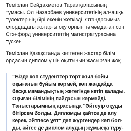
Темірлан Сейдахметов Тараз қаласының
тумасы. Ол Назарбаев университетінің алғашқы
түлектерінің бірі екенін жеткізді. Отандасымыз
елордадағы жоғарғы оқу орнын тәмәмдаған соң
Стэнфорд университеттің магистратурасына
түскен.
Темірлан Қазақстанда көптеген жастар білім
ордасын диплом үшін оқитынын жасырған жоқ.
"Бізде көп студенттер төрт жыл бойы
оқығанын бұйым көрмей, көп жағдайда
басқа мамандықтың жетегінде кетіп қалады.
Оқыған білімінің пайдасын көр­мейді.
Таныстарымның арасында "Әйтеуір оқуды
бітірсем болды. Дипломды қайтсе де алу
керек, әйтпесе ұят" деп жүргендер көп бол­
ды, әйтсе де диплом алудың жұмысқа тұру­