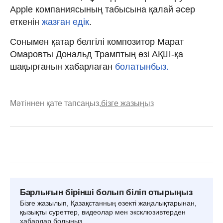
Apple компаниясының табысына қалай әсер
еткенін
жазған едік
.
Сонымен қатар белгілі композитор Марат
Омаровты Дональд Трамптың өзі АҚШ-қа
шақырғанын хабарлаған
болатынбыз.
Мәтіннен қате тапсаңыз,
бізге жазыңыз
Барлығын бірінші болып біліп отырыңыз
Бізге жазылып, Қазақстанның өзекті жаңалықтарынан,
қызықты суреттер, видеолар мен эксклюзивтерден
хабардар болыңыз.