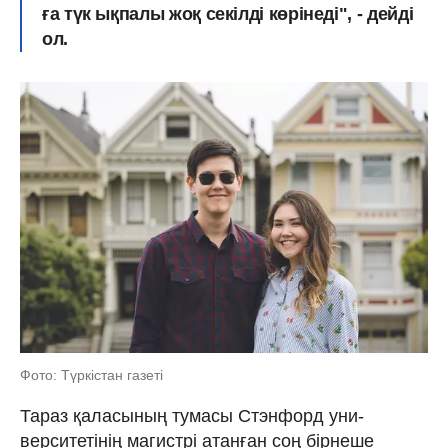
ға түк ықпалы жоқ секілді көрінеді", - дейді
ол.
Фото: Түркістан газеті
Тараз қаласының тумасы Стэнфорд уни­
верситетінің магистрі атанған соң бірнеше