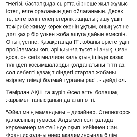
"Негізі, бастапқыда сыртта бірнеше жыл жұмыс
істеп, елге ораламын деп ой­лағанмын. Десек
те, елге келіп елең етерлік жаңалық ашу үшін
тәжірибе жинау керек екенін ұқтым, оның үстіне
дәл қазір бір үлкен жоба ашуға дайын емеспін.
Оның үстіне, Қазақстанда ІТ жобаны өрістетудің
проблемасы көп, әрі қиынға түсетіні анық. Оған
қоса, он сегіз миллион халықтың ішінде қазақ
тіліндегі қосымшаларды қолданатыны тіпті аз,
сол себепті қазақ тіліндегі стартап жобаны
әзірлеу тиімді болмай тұрғаны рас", - дейді ол.
Темірлан АҚШ-та жүріп Әсел атты болашақ
жарымен танысқанын да атап өтті.
"Әйелімнің мамандығы – ди­зай­нер. Степногорск
қаласының тумасы. Алды­мен сол қалада
көркемөнер мектебінде оқып, кейіннен Сан-
Францискодағы өнер ака­демиясында білім