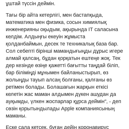
ұштай түссін деймін.
Тағы бір айта кетерлігі, мен бас­тапқыда,
математика мен физика, сосын химиялық
инженерияны оқыдым, ақырында ІТ саласына
келдім. Алдыңғы екеуін жұ­мыс­та
қолданбаймын, десек те техникалық база бар.
Сол себепті бірінші мамандығыңды дұрыс игере
алмай қалсаң, бұдан қорқатын еш­теңе жоқ. Тек
дер кезінде өзіңе қажетті бағытты таңдай біліп,
бар біліміңді мұнымен бай­ланыстырып, өз
жолыңды тауып алсаң бол­ғаны, қалғаны өз
ретімен болады. Бола­шағын жарқын еткісі
келетін жас маман алдымен дүкен ашудан да
ауқымды, үлкен жоспарлар құрса деймін", - деп
сөзін қорытындылады Apple компаниясының
маманы.
Еске сала кетсек, бұған дейін коронавирус