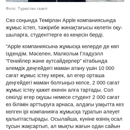
Фото: Түркістан газеті
Сөз соңында Темірлан Apple ком­паниясында
жұмыс істеп, тә­жірибе жинақтағысы келетін оқу­
шы­ларға, студенттерге өз кеңесін берді.
"Apple компаниясына жұмысқа келерде де көп
іздендім. Мәселен, Малкольм Гладуэлл
"Генийлер және аутсайдерлер" кі­табында
әлемдік деңгейдегі маман атану үшін 10 000
сағат жұмыс істеу керек, ал егер ор­таша
деңгейдегі маман болғыңыз келсе, 2 000 сағат
жұмыс істеу қажет екенін алға тар­тады. Сол
секілді егер оқушы немесе сту­дент 2 000 сағат
өз білімін арттыруға арнаса, алдағы уақытта кез
келген ірі компанияға жұ­мысқа тұратын әлеует
қалыптастырады. Осы­лайша, күніне өзінің осал
тұсын жақ­сартып, ал мықты жағын одан сайын