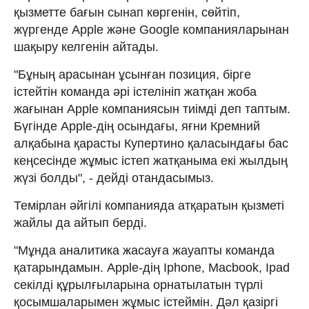
қызметте бағын сынап көргенін, сөйтіп,
жүргенде Apple және Google компанияларынан
шақыру келгенін айтады.
"Бұның арасынан ұсынған позиция, бірге
істейтін команда әрі істелініп жатқан жоба
жағынан Apple компаниясын тиімді деп таптым.
Бүгінде Apple-дің осындағы, яғни Кремний
алқабына қарасты Купертино қаласындағы бас
кеңсесінде жұмыс істеп жатқаныма екі жылдың
жүзі болды", - дейді отандасымыз.
Темірлан әйгілі компанияда атқаратын қызметі
жайлы да айтып берді.
"Мұнда аналитика жасауға жауапты команда
қатарындамын. Apple-дің Iphone, Macbook, Іpad
секілді құрылғыларына ор­натылатын түрлі
қосымшаларымен жұмыс істеймін. Дәл қазіргі