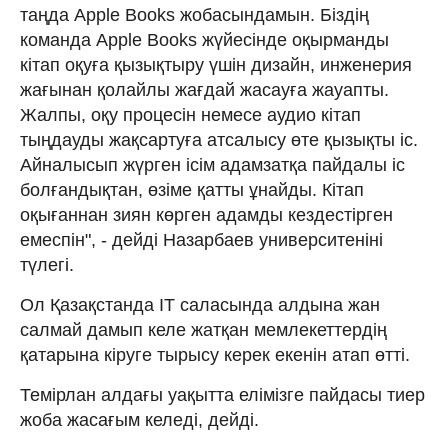
таңда Apple Books жо­басындамын. Біздің
команда Apple Books жүйесінде оқырманды
кітап оқуға қызық­тыру үшін дизайн, инженерия
жағынан қолайлы жағдай жасауға жауапты.
Жалпы, оқу процесін немесе аудио кітап
тыңдауды жақсартуға атсалысу өте қызықты іс.
Айналысып жүрген ісім адамзатқа пайдалы іс
болған­дықтан, өзіме қатты ұнайды. Кітап
оқыған­нан зиян көрген адамды кездестірген
емес­пін", - дейді Назарбаев университеніні
түлегі.
Ол Қазақстанда ІТ саласында алдына жан
салмай дамып келе жат­қан мемлекеттердің
қатарына кіруге ты­рысу керек екенін атап өтті.
Темірлан алдағы уақытта елімізге пайдасы тиер
жоба жасағым келеді, дейді.