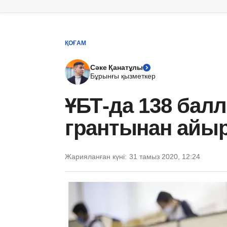
ҚОҒАМ
Сәке Қанатұлы
Бұрынғы қызметкер
ҰБТ-да 138 балл
грантынан айы
Жарияланған күні:
31 тамыз 2020, 12:24