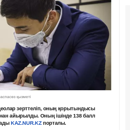
баспасөз қызметі
идеолар зерттеліп, оның қорытындысы
нан айырылды. Оның ішінде 138 балл
зады
KAZ.NUR.KZ
порталы.