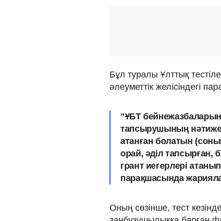
Бұл туралы Ұлттық тесті
әлеуметтік желісіндегі п
"ҰБТ бейнежазбалары
тапсырушының нәтижесі
атанған болатын (соның
орай, әділ тапсырған, б
грант иегерлері атанып
парақшасында жарияла
Оның сөзінше, тест кезінде
заңбұзушылыққа барған фа