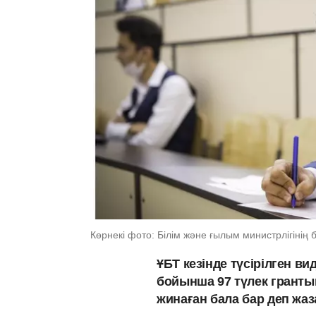
Көрнекі фото: Білім және ғылым министрлігінің 
ҰБТ кезінде түсірілген в
бойынша 97 түлек гранты
жинаған бала бар деп жа