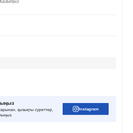
 жазыңыз
рыңыз
Instagram
тарынан, қызықты суреттер,
лыңыз.