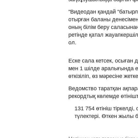
"Видеодан қандай "батырлы
отырған баланы денесімен
оның білім беру саласына
ретінде қатал жауапкершіл
ол.
Еске сала кетсек, осыған 
мен 1 шілде аралығында е
өткізіліп, өз мәресіне жетк
Ведомство таратқан ақпара
рекордтық көлемде өтініш
131 754 өтініш тіркелді
түлектері. Өткен жылы б