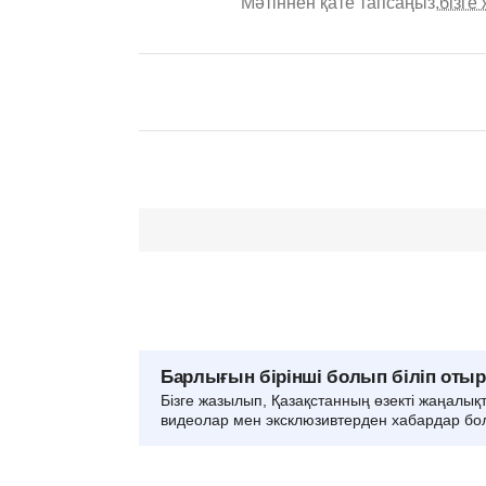
Мәтіннен қате тапсаңыз,
бізге
Барлығын бірінші болып біліп оты
Бізге жазылып, Қазақстанның өзекті жаңалық
видеолар мен эксклюзивтерден хабардар бо