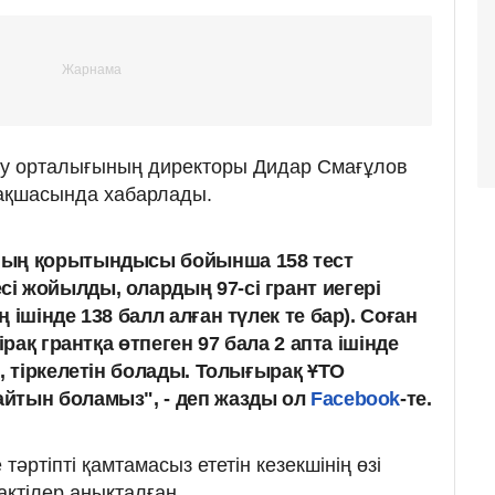
леу орталығының директоры Дидар Смағұлов
арақшасында хабарлады.
ның қорытындысы бойынша 158 тест
 жойылды, олардың 97-сі грант иегері
 ішінде 138 балл алған түлек те бар). Соған
ірақ грантқа өтпеген 97 бала 2 апта ішінде
, тіркелетін болады. Толығырақ ҰТО
йтын боламыз", - деп жазды ол
Facebook
-те.
 тәртіпті қамтамасыз ететін кезекшінің өзі
ктілер анықталған.