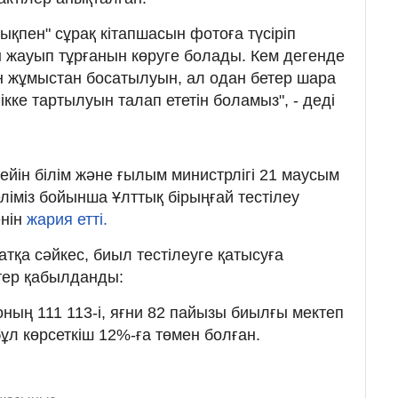
қпен" сұрақ кітапшасын фотоға түсіріп
 жауып тұрғанын көруге болады. Кем дегенде
н жұмыстан босатылуын, ал одан бетер шара
ікке тартылуын талап ететін боламыз", - деді
дейін білім және ғылым министрлігі 21 маусым
ліміз бойынша Ұлттық бірыңғай тестілеу
енін
жария етті.
тқа сәйкес, биыл тестілеуге қатысуға
тер қабылданды:
, оның 111 113-і, яғни 82 пайызы биылғы мектеп
ұл көрсеткіш 12%-ға төмен болған.