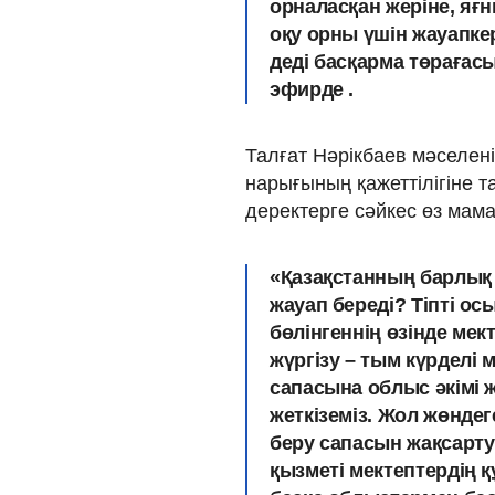
орналасқан жеріне, яғ
оқу орны үшін жауапкер
деді басқарма төрағас
эфирде .
Талғат Нәрікбаев мәселенің
нарығының қажеттілігіне т
деректерге сәйкес өз мам
«Қазақстанның барлық м
жауап береді? Тіпті ос
бөлінгеннің өзінде ме
жүргізу – тым күрделі м
сапасына облыс әкімі ж
жеткіземіз. Жол жөндег
беру сапасын жақсарту 
қызметі мектептердің 