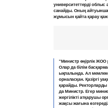
университеттерді облыс ә
санайды. Оның айтуынша
жұмысын қайта қарау қаж
"Министр өңірлік ЖОО 
Олар да білім басқар
ықпалында. Ал мемлеке
орналасқан. Қазіргі уа
қарайды. Ректорларды
да Министр. Егер мини
жергілікті атқарушы о
жақсы жағына өзгереді