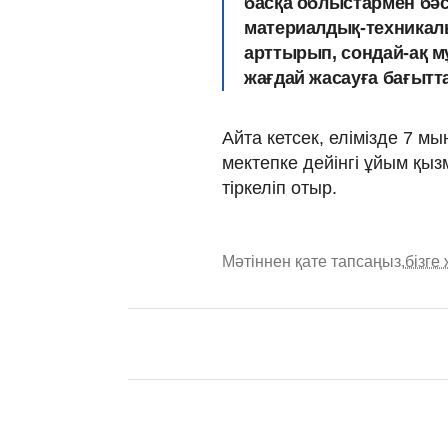
басқа облыстармен бәсе
материалдық-техникал
арттырып, сондай-ақ м
жағдай жасауға бағыттал
Айта кетсек, елімізде 7 м
мектепке дейінгі ұйым қы
тіркеліп отыр.
Мәтіннен қате тапсаңыз,
бізге