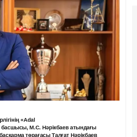
лігінің «Adal
ң басшысы, М.С. Нәрікбаев атындағы
басқарма төрағасы Талғат Нәрікбаев