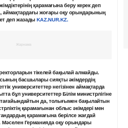
кімдіктерінің қарамағына беру керек деп
, аймақтардағы жоғары оқу орындарының
ет деп жазады
KAZ.NUR.KZ.
ректорларын тікелей бақылай алмайды.
масының басшылары сияқты әкімдердің
ттік университеттер негізінен аймақтарда
қытта бұл университеттер Білім министрлігіне
 тағайындайтын да, толығымен бақылайтын
стрліктің қарамағынан облыс әкімдері мен
ргандардың қарамағына берілсе жағдай
. Мәселен Германияда оқу орындары