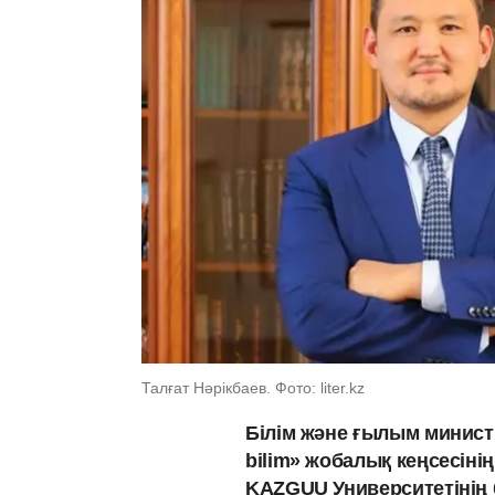
Талғат Нәрікбаев. Фото: liter.kz
Білім және ғылым министр
bilim» жобалық кеңсесіні
KAZGUU Университетінің 