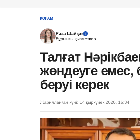
ҚОҒАМ
Риза Шайқақ
Бұрынғы қызметкер
Талғат Нәрікбае
жөндеуге емес,
беруі керек
Жарияланған күні:
14 қыркүйек 2020, 16:34