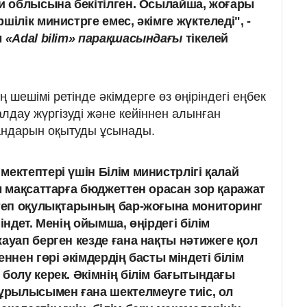
ни облысына бекітілген. Осылайша, жоғары
шілік министрге емес, әкімге жүктеледі", -
ы
«
Adal bilim» парақшасындағы
тікелей
 шешімі ретінде әкімдерге өз өңіріндегі еңбек
алдау жүргізуді және кейіннен алынған
андарын оқытуды ұсынады.
ектептері үшін Білім министрлігі қалай
ы мақсаттарға бюджеттен орасан зор қаражат
ктеп оқулықтарының бар-жоғына мониторинг
індет. Менің ойымша, өңірдегі білім
ауап берген кезде ғана нақты нәтижеге қол
еннен гөрі әкімдердің басты міндеті білім
болу керек. Әкімнің білім бағытындағы
құрылысымен ғана шектелмеуге тиіс, ол