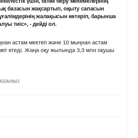
келестік үшін, білім беру мекемелерінің
ық базасын жақсартып, оқыту сапасын
ұғалімдерінің жалақысын көтеріп, барынша
уы тиіс», - дейді ол.
ыңнан астам мектеп және 10 мыңнан астам
змет етеді. Жаңа оқу жылында 3,3 млн оқушы
 жазыңыз