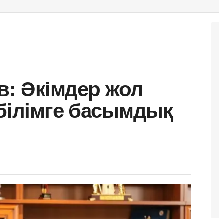
в: Әкімдер жол
 білімге басымдық