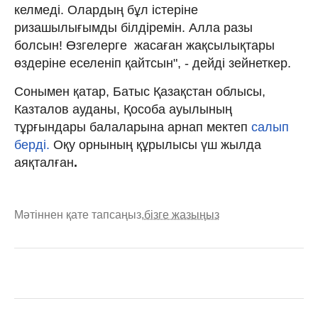
келмеді. Олардың бұл істеріне
ризашылығымды білдіремін. Алла разы
болсын! Өзгелерге жасаған жақсылықтары
өздеріне еселеніп қайтсын", - дейді зейнеткер.
Сонымен қатар, Батыс Қазақстан облысы,
Казталов ауданы, Қособа ауылының
тұрғындары балаларына арнап мектеп
салып
берді.
Оқу орнының құрылысы үш жылда
аяқталған
.
Мәтіннен қате тапсаңыз,
бізге жазыңыз