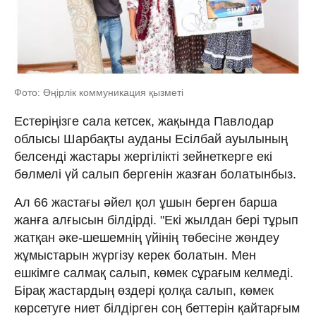
Фото: Өңірлік коммуникация қызметі
Естеріңізге сала кетсек, жақында Павлодар
облысы Шарбақты ауданы Есілбай ауылының
белсенді жастары жергілікті зейнеткерге екі
бөлмелі үй салып бергенін жазған болатынбыз.
Ал 66 жастағы әйел қол ұшын берген барша
жанға алғысын білдірді. "Екі жылдан бері тұрып
жатқан әке-шешемнің үйінің төбесіне жөндеу
жұмыстарын жүргізу керек болатын. Мен
ешкімге салмақ салып, көмек сұрағым келмеді.
Бірақ жастардың өздері қолқа салып, көмек
көрсетуге ниет білдірген соң беттерін қайтарғым