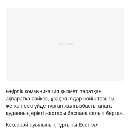
Өңірлік коммуникация қызметі таратқан
ақпаратқа сәйкес, ұзақ жылдар бойы тозығы
жеткен ескі үйде тұрған жалғызбасты анаға
ауданның ерікті жастары баспана салып берген.
Көксарай ауылының тұрғыны Есенкүл