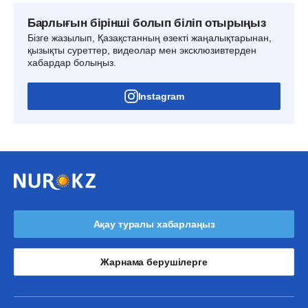
Барлығын бірінші болып біліп отырыңыз
Бізге жазылып, Қазақстанның өзекті жаңалықтарынан,
қызықты суреттер, видеолар мен эксклюзивтерден
хабардар болыңыз.
Instagram
Ақау туралы хабарлаңыз
Жарнама берушілерге