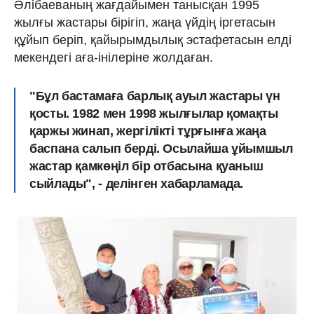
Әлібаеваның жағдайымен танысқан 1995
жылғы жастары бірігіп, жаңа үйдің іргетасын
құйып беріп, қайырымдылық эстафетасын елді
мекендегі аға-інілеріне жолдаған.
"Бұл бастамаға барлық ауыл жастары үн
қосты. 1982 мен 1998 жылғылар қомақты
қаржы жинап, жергілікті тұрғынға жаңа
баспана салып берді. Осылайша ұйымшыл
жастар қамкөңіл бір отбасына қуаныш
сыйлады", - делінген хабарламада.