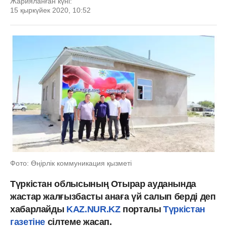
Жарияланған күні:
15 қыркүйек 2020, 10:52
Фото: Өңірлік коммуникация қызметі
Түркістан облысының Отырар ауданында
жастар жалғызбасты анаға үй салып берді деп
хабарлайды
KAZ.NUR.KZ
порталы
Түркістан
газетіне
сілтеме жасап.